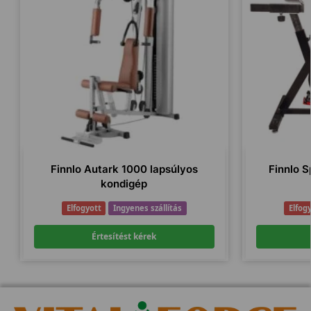
Finnlo Autark 1000 lapsúlyos
Finnlo S
kondigép
Elfogyott
Ingyenes szállítás
Elfog
Értesítést kérek