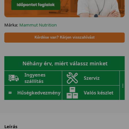
Márka:
Mammut Nutrition
Kérdése van? Kérjen visszahívást
Néhány érv, miért válassz minket
Ingyenes
Szerviz
szállítás
...
Hűségkedvezmény
Valós készlet
Leírás