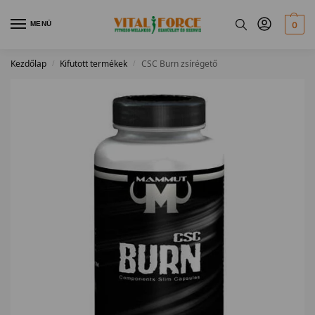
MENÜ
0
Kezdőlap
Kifutott termékek
CSC Burn zsírégető
/
/