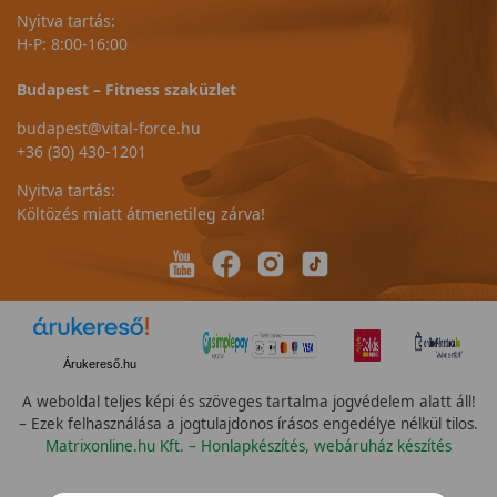
Nyitva tartás:
H-P: 8:00-16:00
Budapest – Fitness szaküzlet
budapest@vital-force.hu
+36 (30) 430-1201
Nyitva tartás:
Költözés miatt átmenetileg zárva!
Árukereső.hu
A weboldal teljes képi és szöveges tartalma jogvédelem alatt áll!
– Ezek felhasználása a jogtulajdonos írásos engedélye nélkül tilos.
Matrixonline.hu Kft. – Honlapkészítés, webáruház készítés