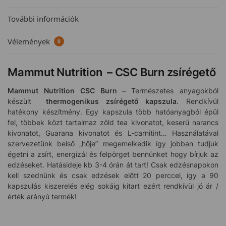
További információk
Vélemények
0
Mammut Nutrition – CSC Burn zsírégető
Mammut Nutrition CSC Burn –
Természetes anyagokból
készült
thermogenikus zsírégető kapszula
. Rendkívül
hatékony készítmény. Egy kapszula több hatóanyagból épül
fel, többek közt tartalmaz zöld tea kivonatot, keserű narancs
kivonatot, Guarana kivonatot és L-carnitint… Használatával
szervezetünk belső „hője” megemelkedik így jobban tudjuk
égetni a zsírt, energizál és felpörget bennünket hogy bírjuk az
edzéseket. Hatásideje kb 3-4 órán át tart! Csak edzésnapokon
kell szednünk és csak edzések előtt 20 perccel, így a 90
kapszulás kiszerelés elég sokáig kitart ezért rendkívül jó ár /
érték arányú termék!