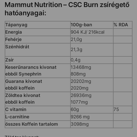
Mammut Nutrition – CSC Burn zsírégető
hatóanyagai:
Tápanyag
100g-ban
% RDA
Energia
904 KJ/ 216kcal
Fehérje
21,0g
Szénhidrát
21,3g
Zsír
0,4g
Keserűnarancs kivonat
13468mg
ebből Synephrin
808mg
Guarana kivonat
20202mg
ebből koffein
2020mg
Zöldtea kivonat
26936mg
ebből koffein
1077mg
C vitamin
60g
75
L-carnitine
9266 mg
összes Koffein tartalom
3098mg