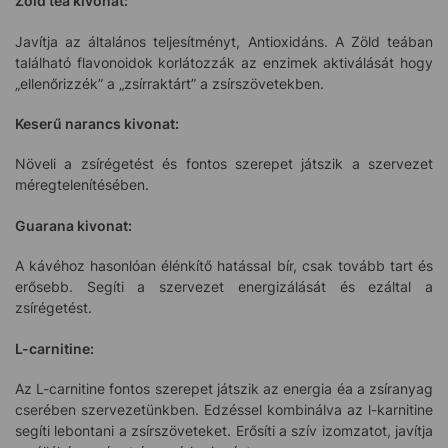
Zöld tea kivonat:
Javítja az általános teljesítményt, Antioxidáns. A Zöld teában
található flavonoidok korlátozzák az enzimek aktiválását hogy
„ellenőrizzék” a „zsírraktárt” a zsírszövetekben.
Keserű narancs kivonat:
Növeli a zsírégetést és fontos szerepet játszik a szervezet
méregtelenítésében.
Guarana kivonat:
A kávéhoz hasonlóan élénkítő hatással bír, csak tovább tart és
erősebb. Segíti a szervezet energizálását és ezáltal a
zsírégetést.
L-carnitine:
Az L-carnitine fontos szerepet játszik az energia éa a zsíranyag
cserében szervezetünkben. Edzéssel kombinálva az l-karnitine
segíti lebontani a zsírszöveteket. Erősíti a szív izomzatot, javítja