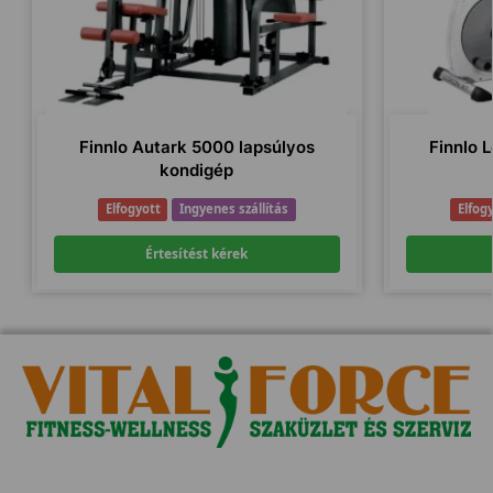
Finnlo Autark 5000 lapsúlyos
Finnlo L
kondigép
Elfogyott
Ingyenes szállítás
Elfog
Értesítést kérek