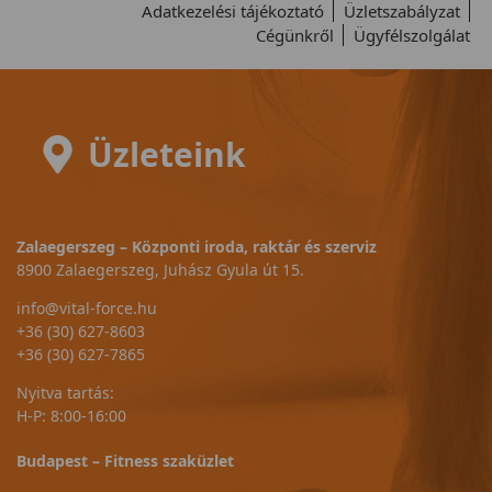
Adatkezelési tájékoztató
Üzletszabályzat
Cégünkről
Ügyfélszolgálat
Üzleteink
Zalaegerszeg – Központi iroda, raktár és szerviz
8900 Zalaegerszeg, Juhász Gyula út 15.
info@vital-force.hu
+36 (30) 627-8603
+36 (30) 627-7865
Nyitva tartás:
H-P: 8:00-16:00
Budapest – Fitness szaküzlet