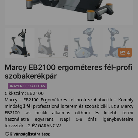
4
Marcy EB2100 ergométeres fél-profi
szobakerékpár
INGYENES SZÁLLÍTÁS
Cikkszám:
EB2100
Marcy – EB2100 Ergométeres fél profi szobabicikli – Komoly
minőségű fél professzionális terem és szobabicikli. Ez a Marcy
EB2100 -as bicikli alkalmas otthoni és kisebb termi
használatra egyaránt. Napi 6-8 órás igénybevételre
tervezték… 2 ÉV GARANCIA!
Kívánságlistára tesz