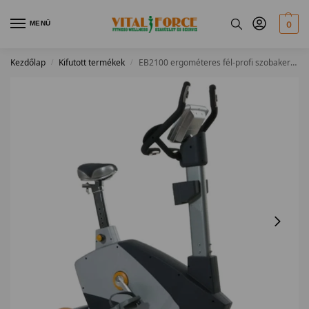
MENÜ
0
Kezdőlap
Kifutott termékek
EB2100 ergométeres fél-profi szobakerékpár
/
/