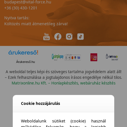
budapest@vital-force.hu
+36 (30) 430-1201
Nyitva tartás:
Költözés miatt átmenetileg zárva!
Árukereső.hu
A weboldal teljes képi és szöveges tartalma jogvédelem alatt áll!
– Ezek felhasználása a jogtulajdonos írásos engedélye nélkül tilos.
Matrixonline.hu Kft. – Honlapkészítés, webáruház készítés
Cookie hozzájárulás
Weboldalunk sütiket (cookie) használ
működése folyamán, hogy a legjobb