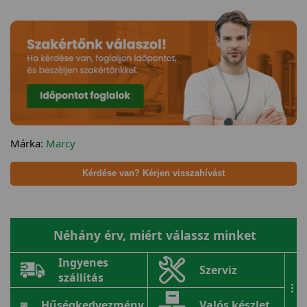
Márka:
Marcy
Kérdése van? Kérjen visszahívást
Néhány érv, miért válassz minket
Ingyenes
Szerviz
szállítás
...
Hűségkedvezmény
Valós készlet