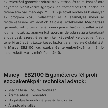
év teljeskörű garanciát adunk mely otthoni és termi használatra
egyaránt vonatkozik! Igényes és formatervezett szoba és
teremkerékpár, mely egy 7″ LCD kijelzővel rendelkezik amelyen
12 program közül választhat és 4 személyes menű áll
rendelkezésére az adatiok tárolása érdekében!
Meghajtása
generátor
ral történik, tehát nem igényel hálózati csatlakozást,
így nem csak az áramon tud spórolni, de oda rakja a kerékpárt
ahova csak szeretné és nem kell kábeleket kerülgetnie! Nagy
teherbírású acél vázszerkezet biztosítja a megfelelő stabilitást.
A
Marcy EB2100 -as szoba és teremkerékpár
a már jól
megszokott Marcy minőséget tükrözi!
Marcy – EB2100 Ergométeres fél profi
szobakerékpár technikai adatok:
Meghajtása: EMS fékrendszer
Áramellátása: Generátor
Nagyteljesítményű mágnes és lendkerék
Állandó ellenállás