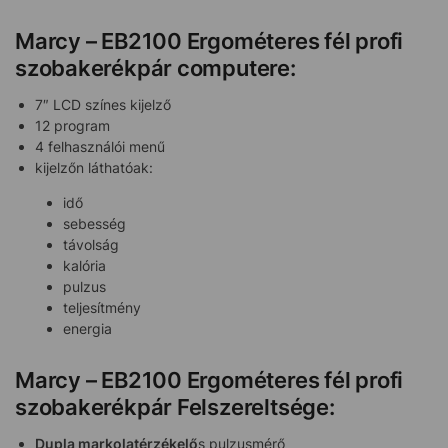
Marcy – EB2100 Ergométeres fél profi
szobakerékpár computere:
7″ LCD színes kijelző
12 program
4 felhasználói menű
kijelzőn láthatóak:
idő
sebesség
távolság
kalória
pulzus
teljesítmény
energia
Marcy – EB2100 Ergométeres fél profi
szobakerékpár Felszereltsége:
Dupla markolatérzékelő
s pulzusmérő