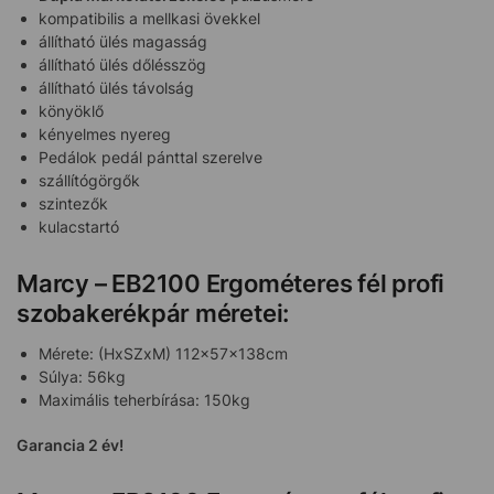
kompatibilis a mellkasi övekkel
állítható ülés magasság
állítható ülés dőlésszög
állítható ülés távolság
könyöklő
kényelmes nyereg
Pedálok pedál pánttal szerelve
szállítógörgők
szintezők
kulacstartó
Marcy – EB2100 Ergométeres fél profi
szobakerékpár méretei:
Mérete: (HxSZxM) 112x57x138cm
Súlya: 56kg
Maximális teherbírása: 150kg
Garancia 2 év!