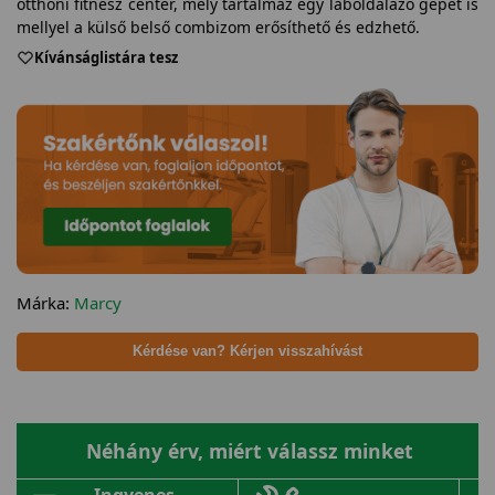
otthoni fitnesz center, mely tartalmaz egy láboldalazó gépet is
mellyel a külső belső combizom erősíthető és edzhető.
Kívánságlistára tesz
Márka:
Marcy
Kérdése van? Kérjen visszahívást
Néhány érv, miért válassz minket