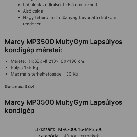
Láboldalazó (külső, belső combizom)
Alsó csiga
Nagy teherbírású műanyag bevonatú drótkötél
rendszer
Marcy MP3500 MultyGym Lapsúlyos
kondigép méretei:
Mérete: (HxSZxM) 210x180x190 cm
Súlya: 155 kg
Maximális terhelhetősége: 130 Kg
Garancia 3 év!
Marcy MP3500 MultyGym Lapsúlyos
kondigép
Cikkszám:
MRC-00016-MP3500
Kategória:
Kifutott termékek