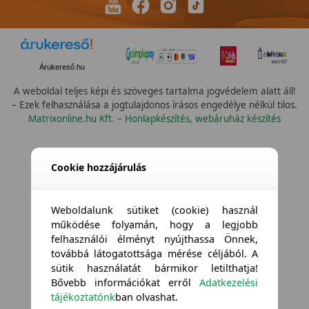
Árukereső.hu
A weboldal teljes képi és szöveges tartalma jogvédelem alatt áll!
– Ezek felhasználása a jogtulajdonos írásos engedélye nélkül tilos.
Matrixonline.hu Kft. – Honlapkészítés, webáruház készítés
Cookie hozzájárulás
Weboldalunk sütiket (cookie) használ
működése folyamán, hogy a legjobb
felhasználói élményt nyújthassa Önnek,
továbbá látogatottsága mérése céljából. A
sütik használatát bármikor letilthatja!
Bővebb információkat erről
Adatkezelési
tájékoztatónk
ban olvashat.