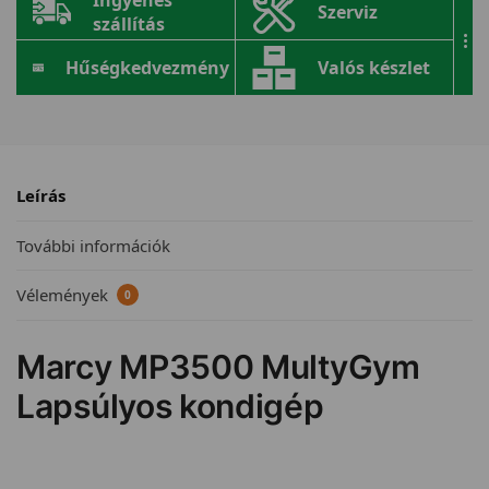
Ingyenes
Szerviz
szállítás
...
Hűségkedvezmény
Valós készlet
Leírás
További információk
Vélemények
0
Marcy MP3500 MultyGym
Lapsúlyos kondigép