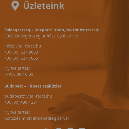
Üzleteink
Zalaegerszeg – Központi iroda, raktár és szerviz
8900 Zalaegerszeg, Juhász Gyula út 15.
info@vital-force.hu
+36 (30) 627-8603
+36 (30) 627-7865
Nyitva tartás:
H-P: 8:00-16:00
Budapest – Fitness szaküzlet
budapest@vital-force.hu
+36 (30) 430-1201
Nyitva tartás:
Költözés miatt átmenetileg zárva!