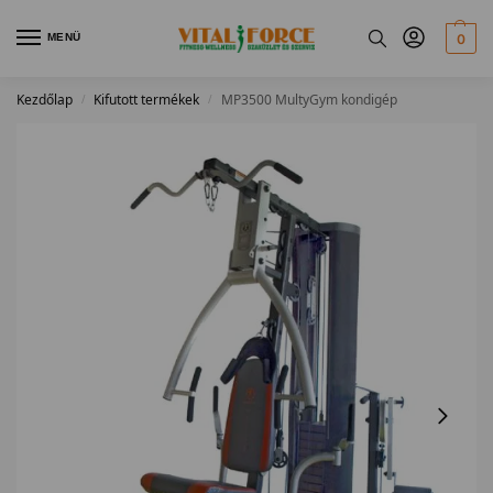
MENÜ
0
Kezdőlap
Kifutott termékek
MP3500 MultyGym kondigép
/
/