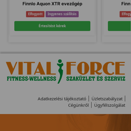
Finnlo Aquon XTR evezőgép
Finn
Elfogyott
Ingyenes szállítás
Elfog
Értesítést kérek
Adatkezelési tájékoztató
Üzletszabályzat
Cégünkről
Ügyfélszolgálat