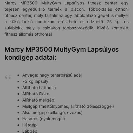
Marcy MP3500 MultyGym Lapsúlyos fitnesz center egy
teljesen egyedülálló termék a piacon. Többoldalas otthoni
fitnesz center, mely tartalmaz egy láboldalazó gépet is mellyel
a külső belső combizom erősíthető és edzhető. 75 kg -os
súlyblokk mely a csigákon többszöröződik. Kiváló komplett
fitnesz állomás otthonra!
Marcy MP3500 MultyGym Lapsúlyos
kondigép adatai:
Anyaga: nagy teherbírású acél
75 kg lapsúly
Állítható háttámla
Állítható ülőke
Állítható mellgép
Mellgép (melltőlnyomás, állítható dőlésszöggel)
Alsó mellgép (pillangó, evezés)
Hasprés (nyak mögül)
Hátgép
Lábgép