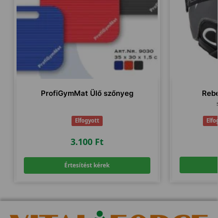
ProfiGymMat Ülő szőnyeg
Rebe
Elfogyott
Elfo
3.100
Ft
Értesítést kérek