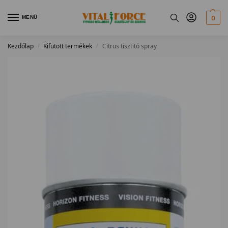
MENÜ
0
Kezdőlap
Kifutott termékek
Citrus tisztitó spray
/
/