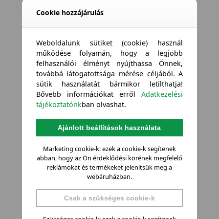
Cookie hozzájárulás
Weboldalunk sütiket (cookie) használ
működése folyamán, hogy a legjobb
felhasználói élményt nyújthassa Önnek,
továbbá látogatottsága mérése céljából. A
sütik használatát bármikor letilthatja!
Bővebb információkat erről
Adatkezelési
tájékoztatónk
ban olvashat.
Ajánlott beállítások használata
Marketing cookie-k: ezek a cookie-k segítenek
abban, hogy az Ön érdeklődési körének megfelelő
reklámokat és termékeket jelenítsük meg a
webáruházban.
Csak a szükséges cookie-k
Szükséges cookie-k: ezek a cookie-k segítenek