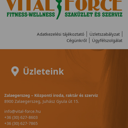
Adatkezelési tájékoztató
Üzletszabályzat
Cégünkről
Ügyfélszolgálat
Üzleteink
Zalaegerszeg – Központi iroda, raktár és szerviz
8900 Zalaegerszeg, Juhász Gyula út 15.
info@vital-force.hu
+36 (30) 627-8603
+36 (30) 627-7865