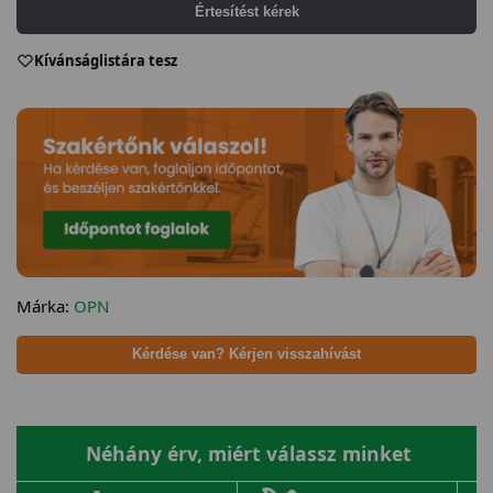
Értesítést kérek
Kívánságlistára tesz
Márka:
OPN
Kérdése van? Kérjen visszahívást
Néhány érv, miért válassz minket