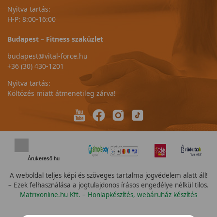
Nyitva tartás:
H-P: 8:00-16:00
Budapest – Fitness szaküzlet
budapest@vital-force.hu
+36 (30) 430-1201
Nyitva tartás:
Költözés miatt átmenetileg zárva!
Árukereső.hu
A weboldal teljes képi és szöveges tartalma jogvédelem alatt áll!
– Ezek felhasználása a jogtulajdonos írásos engedélye nélkül tilos.
Matrixonline.hu Kft. – Honlapkészítés, webáruház készítés