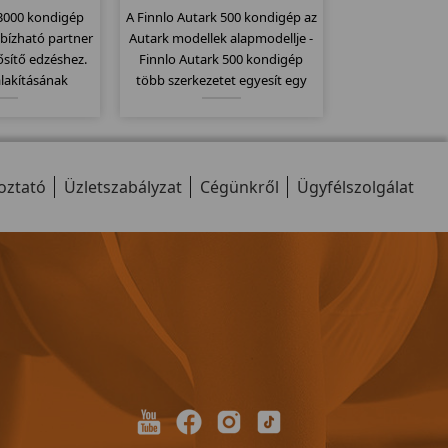
 3000 kondigép
A Finnlo Autark 500 kondigép az
bízható partner
Autark modellek alapmodellje -
ősítő edzéshez.
Finnlo Autark 500 kondigép
alakításának
több szerkezetet egyesít egy
minden a helyén
gépben és ezáltal sokoldalú
 keresgetni a
gyakorlati lehetőségeket kínál. A
llomásokat" a
húzódzkodás, pillangó,
cizitásnak
láberősítő...stb.
oztató
hetően.
Üzletszabályzat
Cégünkről
Ügyfélszolgálat