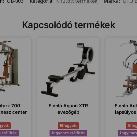
m:
OB-003
Kategória:
Kifutott termékek
Márka:
OTO B
Kapcsolódó termékek
utark 700
Finnlo Aquon XTR
Finnlo Au
itnesz center
evezőgép
lapsúlyos
gyott
Elfogyott
Elfo
 szállítás
Ingyenes szállítás
Ingyenes 