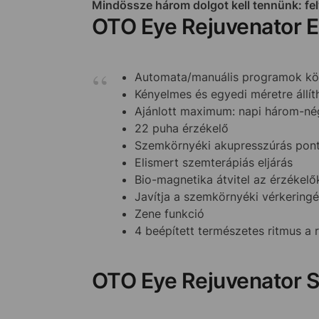
Mindössze három dolgot kell tennünk: felv
OTO Eye Rejuvenator E
Automata/manuális programok közö
Kényelmes és egyedi méretre állít
Ajánlott maximum: napi három-né
22 puha érzékelő
Szemkörnyéki akupresszúrás pont
Elismert szemterápiás eljárás
Bio-magnetika átvitel az érzékel
Javítja a szemkörnyéki vérkeringé
Zene funkció
4 beépített természetes ritmus a 
OTO Eye Rejuvenator S