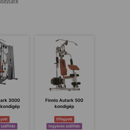
odycare
tark 3000
Finnlo Autark 500
 kondigép
kondigép
gyott
Elfogyott
szállítás
Ingyenes szállítás