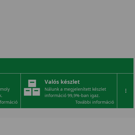
Valós készlet
omoly
Nálunk a megjelenített készlet
...
k.
információ 99,9%-ban igaz.
nformáció
További információ