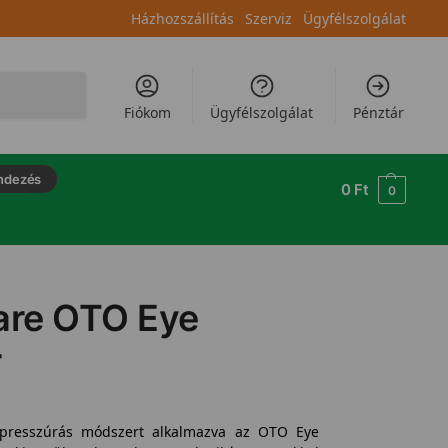
Házhozszállítás
Szerviz
Ügyfélszolgálat
Keresés
Fiókom
Ügyfélszolgálat
Pénztár
ndezés
0
Ft
0
re OTO Eye
r
kupresszúrás módszert alkalmazva az OTO Eye