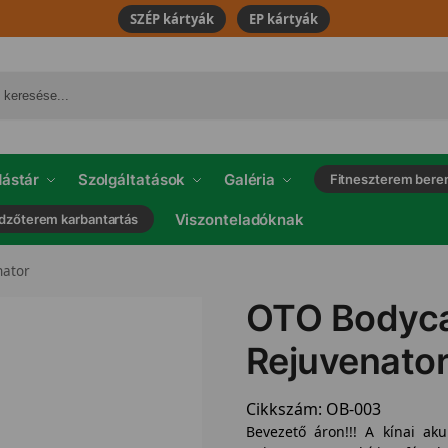
SZÉP kártyák
EP kártyák
ástár
Szolgáltatások
Galéria
Fitneszterem bere
Viszonteladóknak
dzőterem karbantartás
nator
OTO Bodyca
Rejuvenato
Cikkszám:
OB-003
Bevezető áron!!! A kínai a