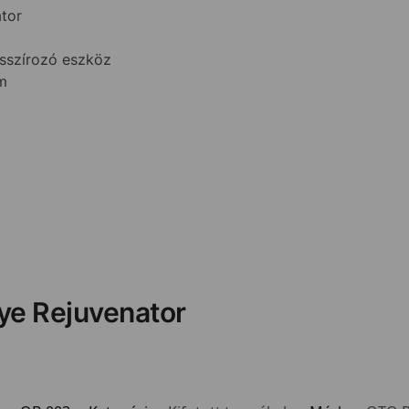
tor
sszírozó eszköz
m
ye Rejuvenator