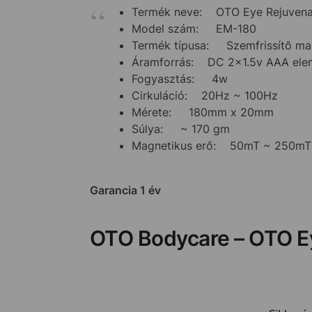
Termék neve: OTO Eye Rejuvena
Model szám: EM-180
Termék típusa: Szemfrissítő ma
Áramforrás: DC 2×1.5v AAA ele
Fogyasztás: 4w
Cirkuláció: 20Hz ~ 100Hz
Mérete: 180mm x 20mm
Súlya: ~ 170 gm
Magnetikus erő: 50mT ~ 250mT
Garancia 1 év
OTO Bodycare – OTO E