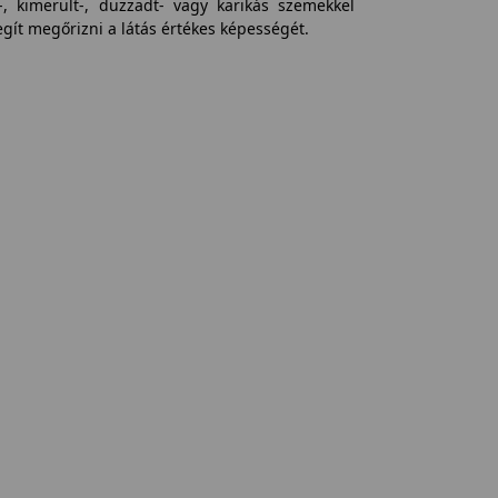
-, kimerült-, duzzadt- vagy karikás szemekkel
gít megőrizni a látás értékes képességét.