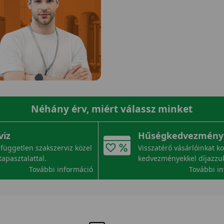
Néhány érv, miért válassz minket
viz
Hűségkedvezmény
független szakszerviz közel
Visszatérő vásárlóinkat k
tapasztalattal.
kedvezményekkel díjazzu
További információ
További i