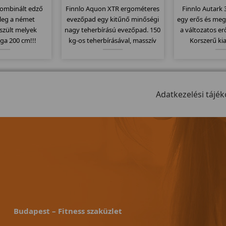
ombinált edző
Finnlo Aquon XTR ergométeres
Finnlo Autark
ileg a német
evezőpad egy kitűnő minőségi
egy erős és meg
szült melyek
nagy teherbírású evezőpad. 150
a változatos er
ga 200 cm!!!
kg-os teherbírásával, masszív
Korszerű ki
ljuk akiknek a
erős vázával akár fitnesztermek
köszönhetően, 
ága kicsi!
dísze is lehet! 30-300 watt-ig
van, nem kell
állítható nehézségi szint, 11
különböző "á
program, összecsukható
német pre
modell.
Adatkezelési tájék
köszön
Budapest – Fitness szaküzlet