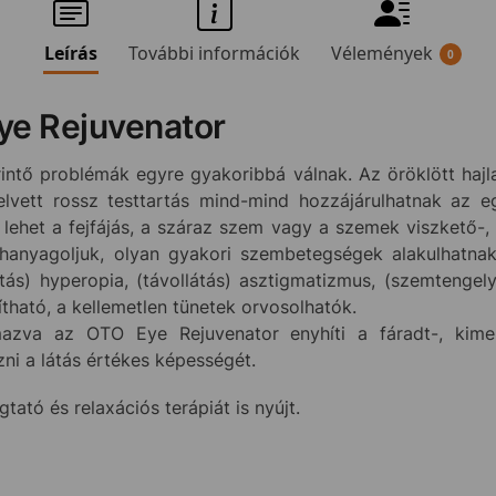
Leírás
További információk
Vélemények
0
ye Rejuvenator
rintő problémák egyre gyakoribbá válnak. Az öröklött hajl
elvett rossz testtartás mind-mind hozzájárulhatnak az 
ehet a fejfájás, a száraz szem vagy a szemek viszkető-, 
hanyagoljuk, olyan gyakori szembetegségek alakulhatnak 
átás) hyperopia, (távollátás) asztigmatizmus, (szemtengel
ítható, a kellemetlen tünetek orvosolhatók.
azva az OTO Eye Rejuvenator enyhíti a fáradt-, kime
ni a látás értékes képességét.
tató és relaxációs terápiát is nyújt.