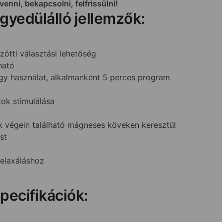
enni, bekapcsolni, felfrissülni!
gyedülálló jellemzők:
tti választási lehetőség
ható
gy használat, alkalmanként 5 perces program
ok stimulálása
ők végein található mágneses köveken keresztül
st
relaxáláshoz
pecifikációk: