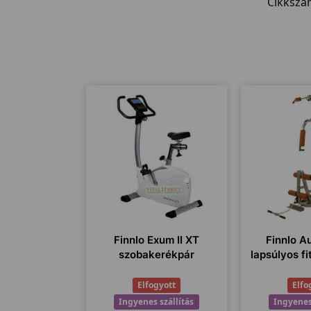
Cikkszá
Finnlo Exum II XT
Finnlo A
szobakerékpár
lapsúlyos f
Elfogyott
Elfo
Ingyenes szállítás
Ingyenes