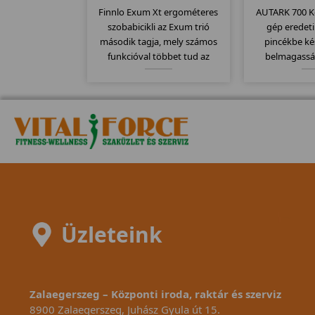
Finnlo Exum Xt ergométeres
AUTARK 700 K
szobabicikli az Exum trió
gép eredet
második tagja, mely számos
pincékbe ké
funkcióval többet tud az
belmagassá
alapmodellnél. Itt is
Azoknak aján
megtartották az erős vázat és
belmagass
ezáltal szintén 150kg-os
teherbírással rendelkezik....
Üzleteink
Zalaegerszeg – Központi iroda, raktár és szerviz
8900 Zalaegerszeg, Juhász Gyula út 15.