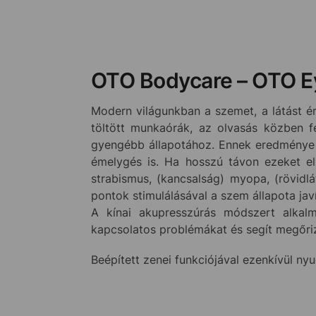
OTO Bodycare – OTO E
Modern világunkban a szemet, a látást é
töltött munkaórák, az olvasás közben f
gyengébb állapotához. Ennek eredménye l
émelygés is. Ha hosszú távon ezeket el
strabismus, (kancsalság) myopa, (rövidl
pontok stimulálásával a szem állapota jav
A kínai akupresszúrás módszert alkalm
kapcsolatos problémákat és segít megőriz
Beépített zenei funkciójával ezenkívül nyug