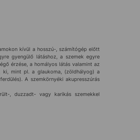
amokon kívül a hosszú-, számítógép előtt
egyre gyengülő látáshoz, a szemek egyre
égő érzése, a homályos látás valamint az
ki, mint pl. a glaukoma, (zöldhályog) a
yferdülés). A szemkörnyéki akupresszúrás
rült-, duzzadt- vagy karikás szemekkel