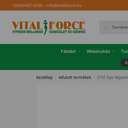
+3630/497-6550
–
info@vitalforce.hu
Főoldal
Webáruház
Tud
E
Kezdőlap
Kifutott termékek
OTO Eye Rejuve
/
/