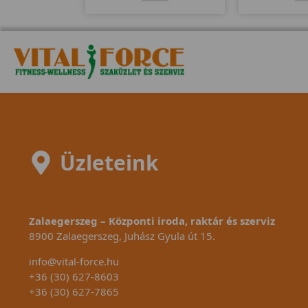
funkcióval többet tápláltak a
modell. 20Kg-os
mérnökök mint elődjébe a
erősségi fokoz
Finum-ba. 18 kg-os lendkerékkel
wattig való á
és 10 erősségi fokozattal
látták el.
tehetjük változatossá
fülcsipeszes 
Üzleteink
Zalaegerszeg – Központi iroda, raktár és szerviz
8900 Zalaegerszeg, Juhász Gyula út 15.
info@vital-force.hu
+36 (30) 627-8603
+36 (30) 627-7865