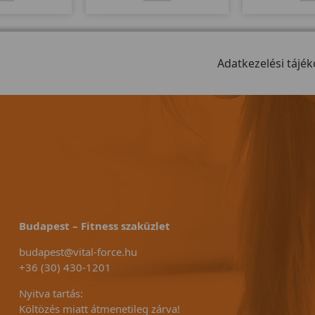
 lendkerékkel 32
megbízható minőségi termék.
szerű filc 
attal és 25-400
Elektromos dőlésszög, 148x51 -
rendszerrel s
llíthatósággal
es futófelület, szállítógörgők, 26
kitartókn
 Markolat és
program... stb jellemzi ezt a
lendkerékke
pulzusmérővel.
modellt.
Adatkezelési tájék
dönthet
Budapest – Fitness szaküzlet
budapest@vital-force.hu
+36 (30) 430-1201
Nyitva tartás:
Költözés miatt átmenetileg zárva!