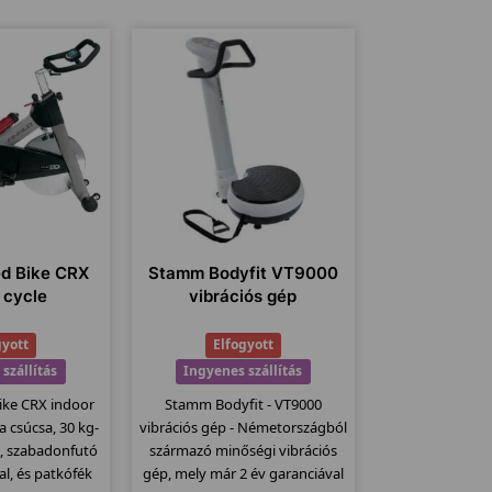
ed Bike CRX
Stamm Bodyfit VT9000
 cycle
vibrációs gép
gyott
Elfogyott
szállítás
Ingyenes szállítás
ike CRX indoor
Stamm Bodyfit - VT9000
a csúcsa, 30 kg-
vibrációs gép - Németországból
l, szabadonfutó
származó minőségi vibrációs
al, és patkófék
gép, mely már 2 év garanciával