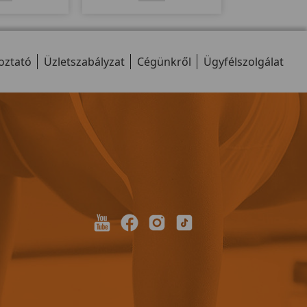
alapú fékező
kapható. Csúszásmentes
zerelve. Csak
felülettel rendelkezik, melyet
ak, ekkora
egy nagy motor dolgoztat meg,
l csúcsokat
150kg-os teherbírással bír.
oztató
ünk meg!
Üzletszabályzat
Cégünkről
Ügyfélszolgálat