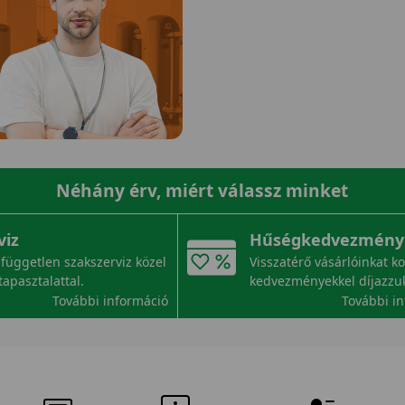
Néhány érv, miért válassz minket
viz
Hűségkedvezmény
független szakszerviz közel
Visszatérő vásárlóinkat k
tapasztalattal.
kedvezményekkel díjazzu
További információ
További i