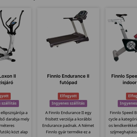
Loxon II
Finnlo Endurance II
Finnlo Spe
zisjáró
futópad
indoor
gyott
Elfogyott
Elfo
 szállítás
Ingyenes szállítás
Ingyenes 
ellipszisjárója a
A Finnlo Endurance II egy
Finnlo Speed B
első darabja mely
frisített verziója a korábbi
cycle a kategóri
ométeres
Endurance padnak. A Német
os lendkerékke
ífutók) közt alap
Finnlo gyár terméke ez a
szíjmeghajtáss