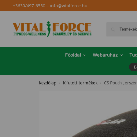
+3630/497-6550
–
info@vitalforce.hu
Főoldal
Webáruház
Tud
E
Kezdőlap
Kifutott termékek
CS Pouch „erszé
/
/