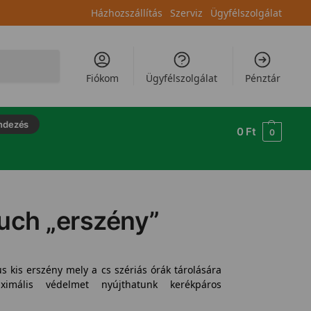
Házhozszállítás
Szerviz
Ügyfélszolgálat
Keresés
Fiókom
Ügyfélszolgálat
Pénztár
ndezés
0
Ft
0
uch „erszény”
s kis erszény mely a cs szériás órák tárolására
aximális védelmet nyújthatunk kerékpáros