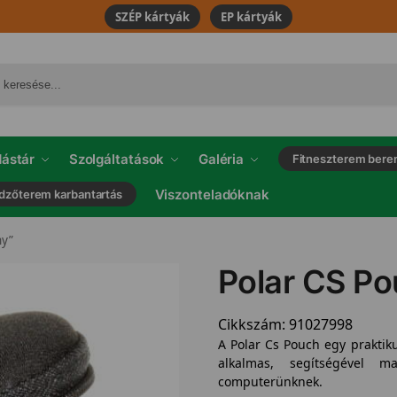
SZÉP kártyák
EP kártyák
ástár
Szolgáltatások
Galéria
Fitneszterem bere
Viszonteladóknak
dzőterem karbantartás
ny”
Polar CS Po
Cikkszám:
91027998
A Polar Cs Pouch egy praktiku
alkalmas, segítségével m
computerünknek.