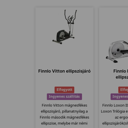
Finnlo Vitton ellipszisjáró
Finnlo 
ellips
Elfogyott
Elfo
Ingyenes szállítás
Ingyenes
Finnlo Vitton mágnesfékes
Finnlo Loxon II 
ellipszisjáró, pillanatnyilag a
Loxon Trilógia 
Finnlo második mágnesfékes
az erg
ellipszise, melybe már némi
ellipszisjárók(s