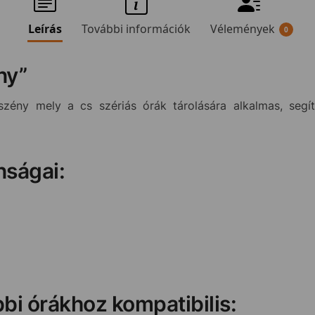
Leírás
További információk
Vélemények
0
ny”
rszény mely a cs szériás órák tárolására alkalmas, segí
nságai:
bi órákhoz kompatibilis: