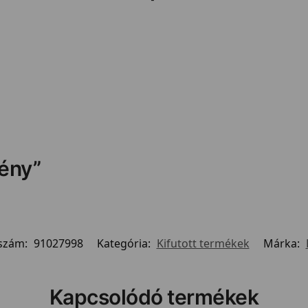
zény”
szám:
91027998
Kategória:
Kifutott termékek
Márka:
Kapcsolódó termékek