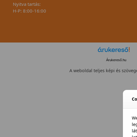
Nyitva tartás:
H-P: 8:00-16:00
Árukereső.hu
A weboldal teljes képi és szövege
Co
We
l
lá