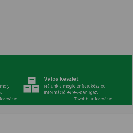
Valós készlet
omoly
Nálunk a megjelenített készlet
...
k.
információ 99,9%-ban igaz.
nformáció
További információ