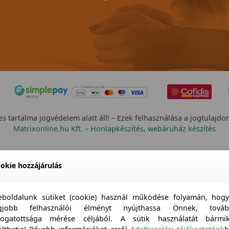
s tartalma jogvédelem alatt áll! – Ezek felhasználása a jogtulajdo
Matrixonline.hu Kft. – Honlapkészítés, webáruház készítés
okie hozzájárulás
boldalunk sütiket (cookie) használ működése folyamán, hog
egjobb felhasználói élményt nyújthassa Önnek, továb
togatottsága mérése céljából. A sütik használatát bármi