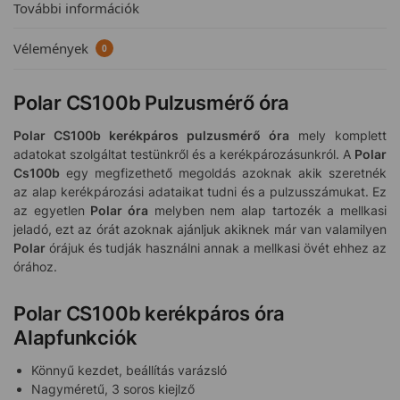
További információk
Vélemények
0
Polar CS100b Pulzusmérő óra
Polar CS100b kerékpáros pulzusmérő óra
mely komplett
adatokat szolgáltat testünkről és a kerékpározásunkról. A
Polar
Cs100
b
egy megfizethető megoldás azoknak akik szeretnék
az alap kerékpározási adataikat tudni és a pulzusszámukat. Ez
az egyetlen
Polar óra
melyben nem alap tartozék a mellkasi
jeladó, ezt az órát azoknak ajánljuk akiknek már van valamilyen
Polar
órájuk és tudják használni annak a mellkasi övét ehhez az
órához.
Polar CS100b kerékpáros óra
Alapfunkciók
Könnyű kezdet, beállítás varázsló
Nagyméretű, 3 soros kiejlző