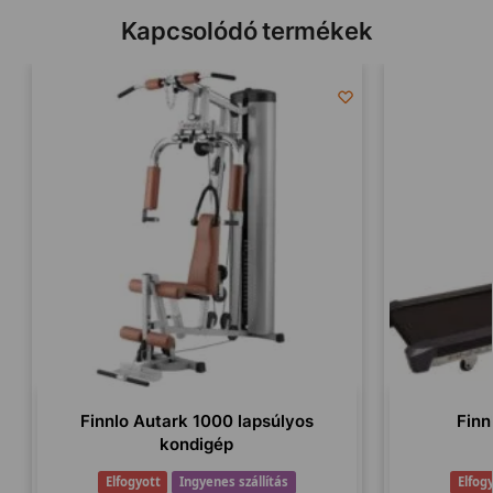
Kapcsolódó termékek
Finnlo Autark 1000 lapsúlyos
Finn
kondigép
Elfogyott
Ingyenes szállítás
Elfog