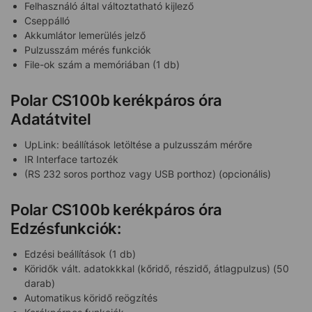
Felhasználó által változtatható kijlező
Cseppálló
Akkumlátor lemerülés jelző
Pulzusszám mérés funkciók
File-ok szám a memóriában (1 db)
Polar CS100b kerékpáros óra
Adatátvitel
UpLink: beállítások letöltése a pulzusszám mérőre
IR Interface tartozék
(RS 232 soros porthoz vagy USB porthoz) (opcionális)
Polar CS100b kerékpáros óra
Edzésfunkciók:
Edzési beállítások (1 db)
Köridők vált. adatokkkal (kőridő, részidő, átlagpulzus) (50
darab)
Automatikus köridő reögzítés