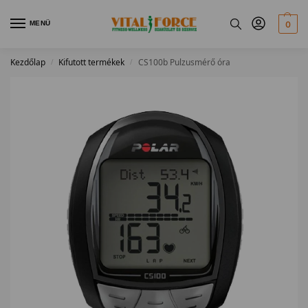
MENÜ
0
Kezdőlap
Kifutott termékek
CS100b Pulzusmérő óra
/
/