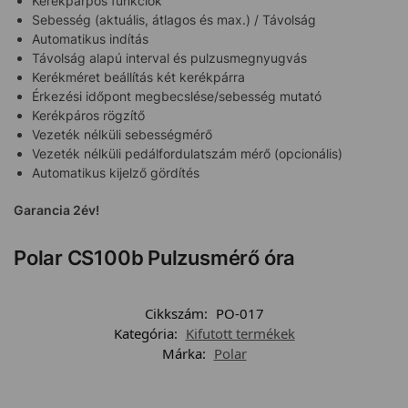
Kerékpárpos funkciók
Sebesség (aktuális, átlagos és max.) / Távolság
Automatikus indítás
Távolság alapú interval és pulzusmegnyugvás
Kerékméret beállítás két kerékpárra
Érkezési időpont megbecslése/sebesség mutató
Kerékpáros rögzítő
Vezeték nélküli sebességmérő
Vezeték nélküli pedálfordulatszám mérő (opcionális)
Automatikus kijelző gördítés
Garancia 2év!
Polar CS100b Pulzusmérő óra
Cikkszám:
PO-017
Kategória:
Kifutott termékek
Márka:
Polar