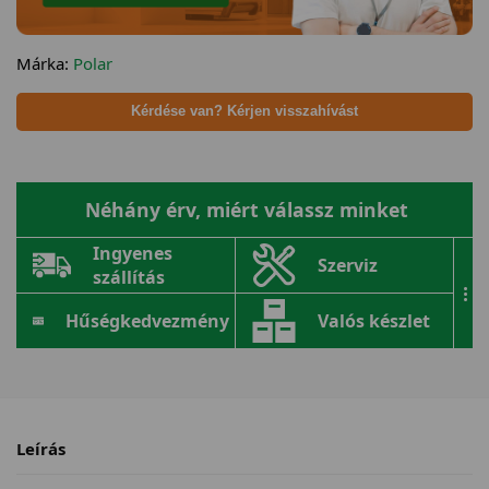
Márka:
Polar
Kérdése van? Kérjen visszahívást
Néhány érv, miért válassz minket
Ingyenes
Szerviz
szállítás
...
Hűségkedvezmény
Valós készlet
Leírás