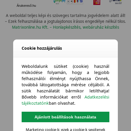
Árukereső.hu
A weboldal teljes képi és szöveges tartalma jogvédelem alatt áll!
– Ezek felhasználása a jogtulajdonos írásos engedélye nélkül tilos.
Matrixonline.hu Kft. – Honlapkészítés, webáruház készítés
Cookie hozzájárulás
Weboldalunk sütiket (cookie) használ
működése folyamán, hogy a legjobb
felhasználói élményt nyújthassa Önnek,
továbbá látogatottsága mérése céljából. A
sütik használatát bármikor letilthatja!
Bővebb információkat erről
Adatkezelési
tájékoztatónk
ban olvashat.
Ajánlott beállítások használata
Marketing cookie-k: ezek a cookie-k segítenek