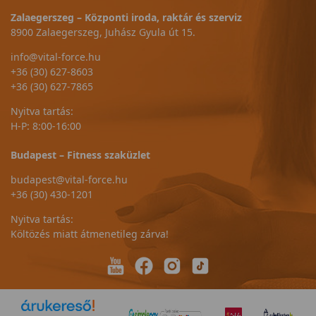
Zalaegerszeg – Központi iroda, raktár és szerviz
8900 Zalaegerszeg, Juhász Gyula út 15.
info@vital-force.hu
+36 (30) 627-8603
+36 (30) 627-7865
Nyitva tartás:
H-P: 8:00-16:00
Budapest – Fitness szaküzlet
budapest@vital-force.hu
+36 (30) 430-1201
Nyitva tartás:
Költözés miatt átmenetileg zárva!