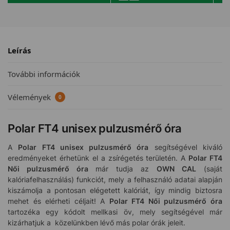
Leírás
További információk
Vélemények
0
Polar FT4 unisex pulzusmérő óra
A
Polar FT4 unisex pulzusmérő óra
segítségével kiváló
eredményeket érhetünk el a zsírégetés területén. A
Polar FT4
Női pulzusmérő óra
már tudja az
OWN CAL
(saját
kalóriafelhasználás) funkciót, mely a felhasználó adatai alapján
kiszámolja a pontosan elégetett kalóriát, így mindig biztosra
mehet és elérheti céljait! A
Polar FT4 Női pulzusmérő óra
tartozéka egy kódolt mellkasi öv, mely segítségével már
kizárhatjuk a közelünkben lévő más polar órák jeleit.