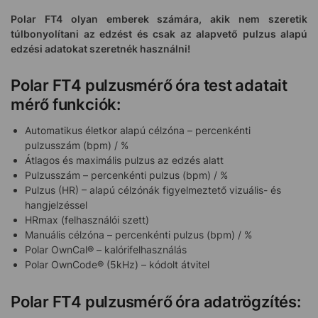
Polar FT4 olyan emberek számára, akik nem szeretik
túlbonyolítani az edzést és csak az alapvető pulzus alapú
edzési adatokat szeretnék használni!
Polar FT4 pulzusmérő óra test adatait
mérő funkciók:
Automatikus életkor alapú célzóna – percenkénti
pulzusszám (bpm) / %
Átlagos és maximális pulzus az edzés alatt
Pulzusszám – percenkénti pulzus (bpm) / %
Pulzus (HR) – alapú célzónák figyelmeztető vizuális- és
hangjelzéssel
HRmax (felhasználói szett)
Manuális célzóna – percenkénti pulzus (bpm) / %
Polar OwnCal® – kalórifelhasználás
Polar OwnCode® (5kHz) – kódolt átvitel
Polar FT4 pulzusmérő óra adatrögzítés: