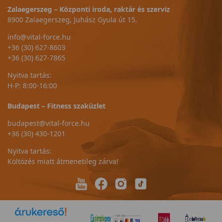
Zalaegerszeg – Központi iroda, raktár és szerviz
8900 Zalaegerszeg, Juhász Gyula út 15.
info@vital-force.hu
+36 (30) 627-8603
+36 (30) 627-7865
Nyitva tartás:
H-P: 8:00-16:00
Budapest – Fitness szaküzlet
budapest@vital-force.hu
+36 (30) 430-1201
Nyitva tartás:
Költözés miatt átmenetileg zárva!