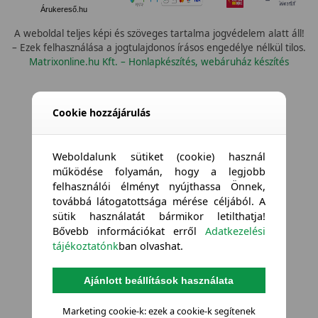
Árukereső.hu
A weboldal teljes képi és szöveges tartalma jogvédelem alatt áll!
– Ezek felhasználása a jogtulajdonos írásos engedélye nélkül tilos.
Matrixonline.hu Kft. – Honlapkészítés, webáruház készítés
Cookie hozzájárulás
Weboldalunk sütiket (cookie) használ
működése folyamán, hogy a legjobb
felhasználói élményt nyújthassa Önnek,
továbbá látogatottsága mérése céljából. A
sütik használatát bármikor letilthatja!
Bővebb információkat erről
Adatkezelési
tájékoztatónk
ban olvashat.
Ajánlott beállítások használata
Marketing cookie-k: ezek a cookie-k segítenek