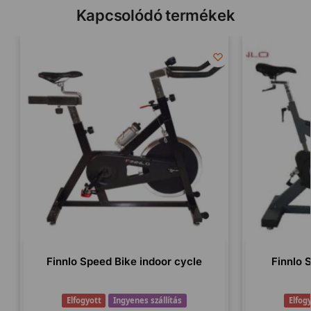
Kapcsolódó termékek
Finnlo Speed Bike indoor cycle
Finnlo 
Elfogyott
Ingyenes szállítás
Elfog