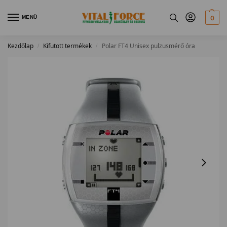
MENÜ
0
Kezdőlap
Kifutott termékek
Polar FT4 Unisex pulzusmérő óra
/
/