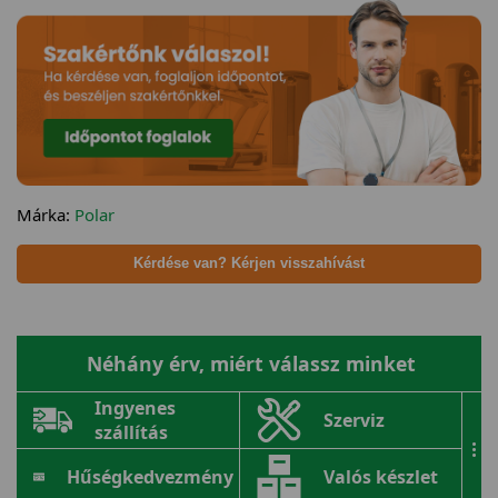
Márka:
Polar
Kérdése van? Kérjen visszahívást
Néhány érv, miért válassz minket
Ingyenes
Szerviz
szállítás
...
Hűségkedvezmény
Valós készlet