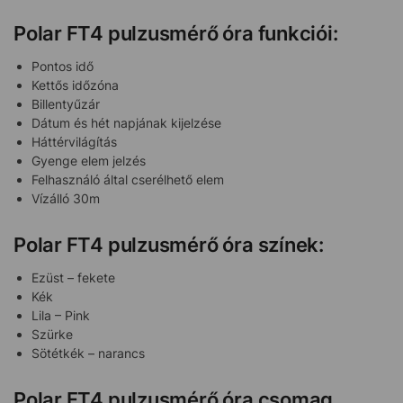
Polar FT4 pulzusmérő óra funkciói:
Pontos idő
Kettős időzóna
Billentyűzár
Dátum és hét napjának kijelzése
Háttérvilágítás
Gyenge elem jelzés
Felhasználó által cserélhető elem
Vízálló 30m
Polar FT4 pulzusmérő óra színek:
Ezüst – fekete
Kék
Lila – Pink
Szürke
Sötétkék – narancs
Polar FT4 pulzusmérő óra csomag