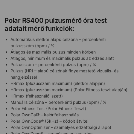
Polar RS400 pulzusmérő óra test
adatait mérő funkciók:
Automatikus életkor alapú célzóna – percenkénti
pulzusszám (bpm) / %
Átlagos és maximális pulzus minden körben
Átlagos, minimum és maximális pulzus az edzés alatt
Pulzusszám – percenkénti pulzus (bpm) / %
Pulzus (HR) – alapú célzónák figyelmeztető vizuális- és
hangjelzéssel
HRmax (pluzusszám maximum) (életkor alapján)
HRmax (pluzusszám maximum) (Polar Fitness teszt alapján)
HRmax (felhasználói szett)
Manuális célzóna – percenkénti pulzus (bpm) / %
Polar Fitness Test (Polar Fitnesz Teszt)
Polar OwnCal® – kalórifelhasználás
Polar OwnCode® (5kHz) – kódolt átvitel
Polar OwnOptimizer – személyes edzettségi állapot
Polar OwnZone® – személyes pulzus-zóna