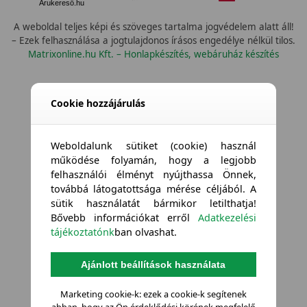
Árukereső.hu
A weboldal teljes képi és szöveges tartalma jogvédelem alatt áll!
– Ezek felhasználása a jogtulajdonos írásos engedélye nélkül tilos.
Matrixonline.hu Kft. – Honlapkészítés, webáruház készítés
Cookie hozzájárulás
Weboldalunk sütiket (cookie) használ
működése folyamán, hogy a legjobb
felhasználói élményt nyújthassa Önnek,
továbbá látogatottsága mérése céljából. A
sütik használatát bármikor letilthatja!
Bővebb információkat erről
Adatkezelési
tájékoztatónk
ban olvashat.
Ajánlott beállítások használata
Marketing cookie-k: ezek a cookie-k segítenek