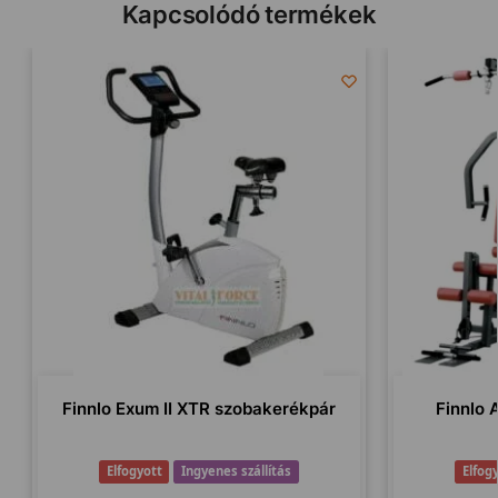
Kapcsolódó termékek
Finnlo Exum II XTR szobakerékpár
Finnlo 
Elfogyott
Ingyenes szállítás
Elfog