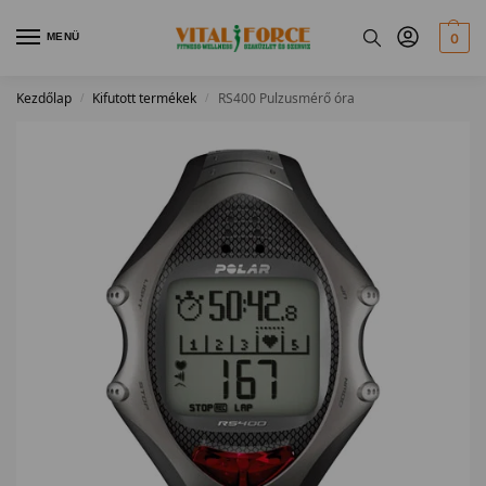
MENÜ
0
Kezdőlap
Kifutott termékek
RS400 Pulzusmérő óra
/
/