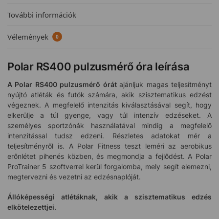
További információk
Vélemények
0
Polar RS400 pulzusmérő óra leírása
A Polar RS400 pulzusmérő órát
ajánljuk magas teljesítményt
nyújtó atléták és futók számára, akik szisztematikus edzést
végeznek. A megfelelő intenzitás kiválasztásával segít, hogy
elkerülje a túl gyenge, vagy túl intenzív edzéseket. A
személyes sportzónák használatával mindig a megfelelő
intenzitással tudsz edzeni. Részletes adatokat mér a
teljesítményről is. A Polar Fitness teszt leméri az aerobikus
erőnlétet pihenés közben, és megmondja a fejlődést. A Polar
ProTrainer 5 szoftverrel kerül forgalomba, mely segít elemezni,
megtervezni és vezetni az edzésnaplóját.
Állóképességi atlétáknak, akik a szisztematikus edzés
elkötelezettjei.