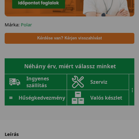
Márka:
Polar
Kérdése van? Kérjen visszahívást
Néhány érv, miért válassz minket
Ingyenes
Szerviz
szállítás
...
Hűségkedvezmény
Valós készlet
Leírás