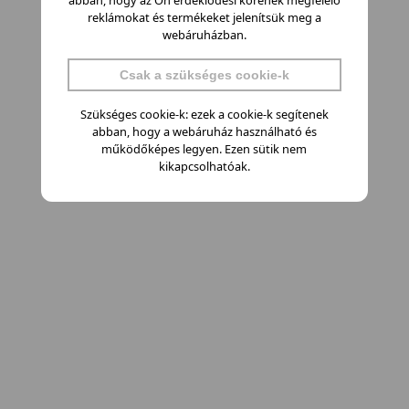
abban, hogy az Ön érdeklődési körének megfelelő
reklámokat és termékeket jelenítsük meg a
webáruházban.
Csak a szükséges cookie-k
Szükséges cookie-k: ezek a cookie-k segítenek
abban, hogy a webáruház használható és
működőképes legyen. Ezen sütik nem
kikapcsolhatóak.