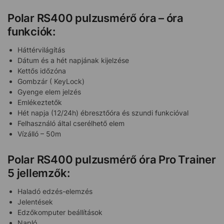
Polar RS400 pulzusmérő óra – óra
funkciók:
Háttérvilágítás
Dátum és a hét napjának kijelzése
Kettős időzóna
Gombzár ( KeyLock)
Gyenge elem jelzés
Emlékeztetők
Hét napja (12/24h) ébresztőóra és szundi funkcióval
Felhasználó által cserélhető elem
Vízálló – 50m
Polar RS400 pulzusmérő óra Pro Trainer
5 jellemzők:
Haladó edzés-elemzés
Jelentések
Edzőkomputer beállítások
Napló