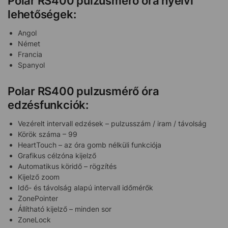
Polar RS400 pulzusmérő óra nyelvi
lehetőségek:
Angol
Német
Francia
Spanyol
Polar RS400 pulzusmérő óra
edzésfunkciók:
Vezérelt intervall edzések – pulzusszám / iram / távolság
Körök száma – 99
HeartTouch – az óra gomb nélküli funkciója
Grafikus célzóna kijelző
Automatikus köridő – rögzítés
Kijelző zoom
Idő- és távolság alapú intervall időmérők
ZonePointer
Állítható kijelző – minden sor
ZoneLock