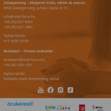
Zalaegerszeg – Központi iroda, raktár és szerviz
8900 Zalaegerszeg, Juhász Gyula út 15.
info@vital-force.hu
+36 (30) 627-8603
+36 (30) 627-7865
Nyitva tartás:
H-P: 8:00-16:00
Budapest – Fitness szaküzlet
budapest@vital-force.hu
+36 (30) 430-1201
Nyitva tartás:
Költözés miatt átmenetileg zárva!