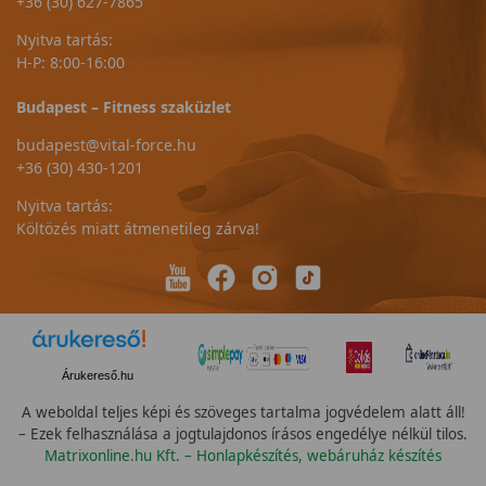
+36 (30) 627-7865
Nyitva tartás:
H-P: 8:00-16:00
Budapest – Fitness szaküzlet
budapest@vital-force.hu
+36 (30) 430-1201
Nyitva tartás:
Költözés miatt átmenetileg zárva!
Árukereső.hu
A weboldal teljes képi és szöveges tartalma jogvédelem alatt áll!
– Ezek felhasználása a jogtulajdonos írásos engedélye nélkül tilos.
Matrixonline.hu Kft. – Honlapkészítés, webáruház készítés