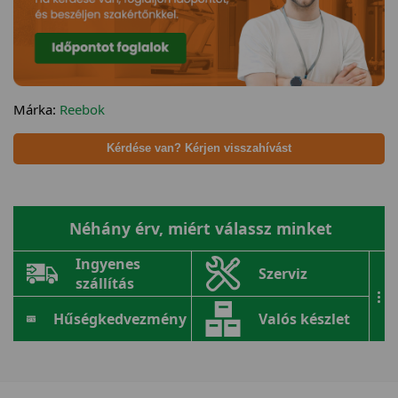
Márka:
Reebok
Kérdése van? Kérjen visszahívást
Néhány érv, miért válassz minket
Ingyenes
Szerviz
szállítás
...
Hűségkedvezmény
Valós készlet