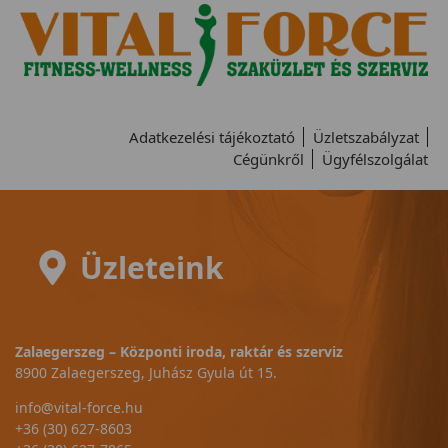
Adatkezelési tájékoztató
Üzletszabályzat
Cégünkről
Ügyfélszolgálat
Üzleteink
Zalaegerszeg – Központi iroda, raktár és szerviz
8900 Zalaegerszeg, Juhász Gyula út 15.
info@vital-force.hu
+36 (30) 627-8603