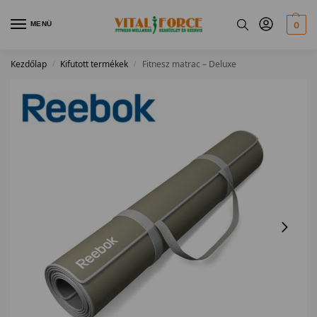
MENÜ
0
Kezdőlap
Kifutott termékek
Fitnesz matrac – Deluxe
/
/