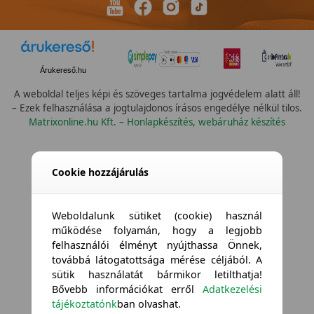
Árukereső.hu
A weboldal teljes képi és szöveges tartalma jogvédelem alatt áll!
– Ezek felhasználása a jogtulajdonos írásos engedélye nélkül tilos.
Matrixonline.hu Kft. – Honlapkészítés, webáruház készítés
Cookie hozzájárulás
Weboldalunk sütiket (cookie) használ
működése folyamán, hogy a legjobb
felhasználói élményt nyújthassa Önnek,
továbbá látogatottsága mérése céljából. A
sütik használatát bármikor letilthatja!
Bővebb információkat erről
Adatkezelési
tájékoztatónk
ban olvashat.