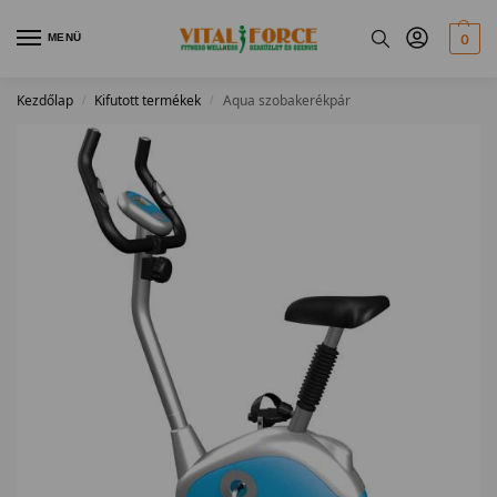
MENÜ
0
Kezdőlap
Kifutott termékek
Aqua szobakerékpár
/
/