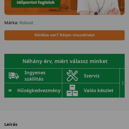
Márka:
Robust
Kérdése van? Kérjen visszahívást
Néhány érv, miért válassz minket
Ingyenes
Szerviz
szállítás
...
Hűségkedvezmény
Valós készlet
Leírás