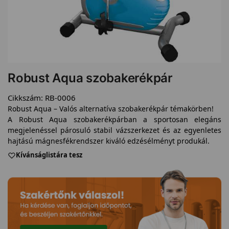
Robust Aqua szobakerékpár
Cikkszám:
RB-0006
Robust Aqua – Valós alternatíva szobakerékpár témakörben!
A Robust Aqua szobakerékpárban a sportosan elegáns
megjelenéssel párosuló stabil vázszerkezet és az egyenletes
hajtású mágnesfékrendszer kiváló edzésélményt produkál.
Kívánságlistára tesz