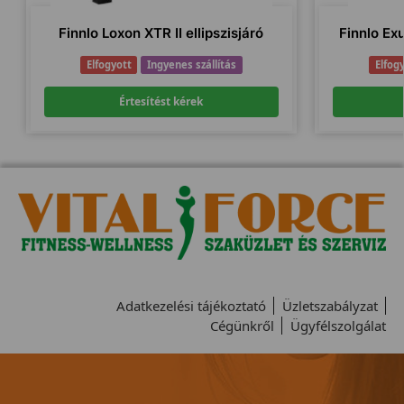
Finnlo Loxon XTR II ellipszisjáró
Finnlo Ex
Elfogyott
Ingyenes szállítás
Elfog
Értesítést kérek
Adatkezelési tájékoztató
Üzletszabályzat
Cégünkről
Ügyfélszolgálat