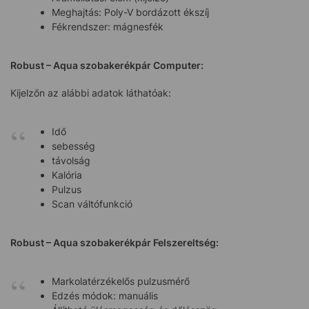
Meghajtás: Poly-V bordázott ékszíj
Fékrendszer: mágnesfék
Robust – Aqua szobakerékpár Computer:
Kijelzőn az alábbi adatok láthatóak:
Idő
sebesség
távolság
Kalória
Pulzus
Scan váltófunkció
Robust – Aqua szobakerékpár Felszereltség:
Markolatérzékelős pulzusmérő
Edzés módok: manuális