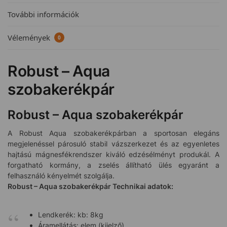
További információk
Vélemények
0
Robust – Aqua
szobakerékpár
Robust – Aqua szobakerékpár
A Robust Aqua szobakerékpárban a sportosan elegáns
megjelenéssel párosuló stabil vázszerkezet és az egyenletes
hajtású mágnesfékrendszer kiváló edzésélményt produkál. A
forgatható kormány, a zselés állítható ülés egyaránt a
felhasználó kényelmét szolgálja.
Robust – Aqua szobakerékpár Technikai adatok:
Lendkerék: kb: 8kg
Áramellátás: elem (kijelző)