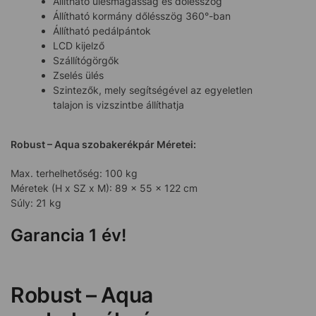
Állítható ülésmagasság és dőlésszög
Állítható kormány dőlésszög 360°-ban
Állítható pedálpántok
LCD kijelző
Szállítógörgők
Zselés ülés
Szintezők, mely segítségével az egyeletlen
talajon is vizszintbe állíthatja
Robust – Aqua szobakerékpár Méretei:
Max. terhelhetőség: 100 kg
Méretek (H x SZ x M): 89 x 55 x 122 cm
Súly: 21 kg
Garancia 1 év!
Robust – Aqua