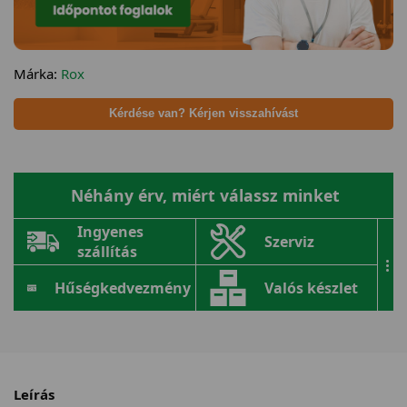
Márka:
Rox
Kérdése van? Kérjen visszahívást
Néhány érv, miért válassz minket
Ingyenes
Szerviz
szállítás
...
Hűségkedvezmény
Valós készlet
Leírás