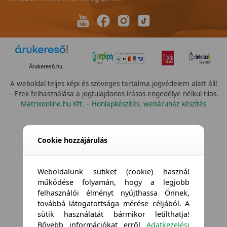
Árukereső.hu
A weboldal teljes képi és szöveges tartalma jogvédelem alatt áll!
– Ezek felhasználása a jogtulajdonos írásos engedélye nélkül tilos.
Matrixonline.hu Kft. – Honlapkészítés, webáruház készítés
Cookie hozzájárulás
Weboldalunk sütiket (cookie) használ
működése folyamán, hogy a legjobb
felhasználói élményt nyújthassa Önnek,
továbbá látogatottsága mérése céljából. A
sütik használatát bármikor letilthatja!
Bővebb információkat erről
Adatkezelési