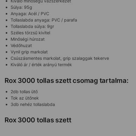
Kiváló minőségű vázszerkezet
Súlya: 95g
Anyaga: Acél / PVC
Tollaslabda anyaga: PVC / parafa
Tollaslabda súlya: 9gr
Széles törzsű kivitel
Minőségi húrozat
Védőhuzat
Vynil grip markolat
Csúszásmentes markolat, grip szalaggak tekerve
Kiváló ár / érték arányú termék
Rox 3000 tollas szett csomag tartalma:
2db tollas ütő
Tok az ütőnek
3db nehéz tollaslabda
Rox 3000 tollas szett