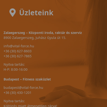
Üzleteink
Zalaegerszeg – Központi iroda, raktár és szerviz
8900 Zalaegerszeg, Juhász Gyula út 15.
info@vital-force.hu
+36 (30) 627-8603
+36 (30) 627-7865
Nyitva tartás:
H-P: 8:00-16:00
Budapest – Fitness szaküzlet
budapest@vital-force.hu
+36 (30) 430-1201
Nyitva tartás:
Költözés miatt átmenetileg zárva!