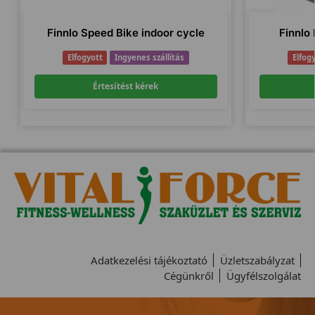
Finnlo Speed Bike indoor cycle
Finnlo
Elfogyott
Ingyenes szállítás
Elfog
Értesítést kérek
Adatkezelési tájékoztató
Üzletszabályzat
Cégünkről
Ügyfélszolgálat