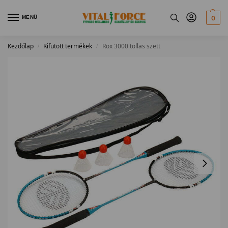
MENÜ
0
Kezdőlap
Kifutott termékek
Rox 3000 tollas szett
/
/