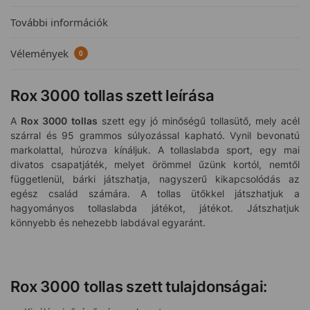
További információk
Vélemények
0
Rox 3000 tollas szett leírása
A
Rox 3000 tollas
szett egy jó minőségű tollasütő, mely acél
szárral és 95 grammos súlyozással kapható. Vynil bevonatú
markolattal, húrozva kínáljuk. A tollaslabda sport, egy mai
divatos csapatjáték, melyet örömmel űzünk kortól, nemtől
függetlenül, bárki játszhatja, nagyszerű kikapcsolódás az
egész család számára. A tollas ütőkkel játszhatjuk a
hagyományos tollaslabda játékot, játékot. Játszhatjuk
könnyebb és nehezebb labdával egyaránt.
Rox 3000 tollas szett tulajdonságai: