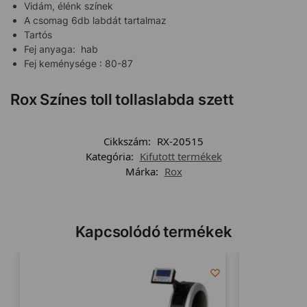
Vidám, élénk színek
A csomag 6db labdát tartalmaz
Tartós
Fej anyaga: hab
Fej keménysége : 80-87
Rox Színes toll tollaslabda szett
Cikkszám:
RX-20515
Kategória:
Kifutott termékek
Márka:
Rox
Kapcsolódó termékek