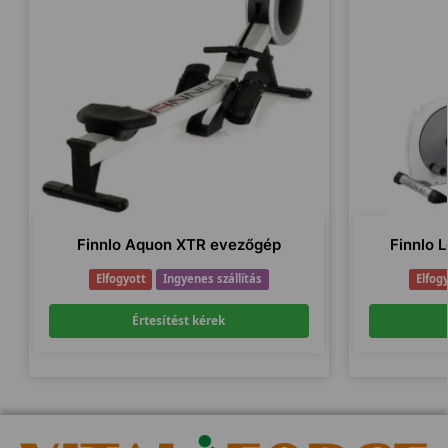
Finnlo Aquon XTR evezőgép
Finnlo L
Elfogyott
Ingyenes szállítás
Elfog
Értesítést kérek