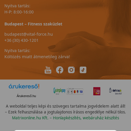
Nyitva tartás:
H-P: 8:00-16:00
Budapest – Fitness szaküzlet
budapest@vital-force.hu
+36 (30) 430-1201
Nyitva tartás:
Költözés miatt átmenetileg zárva!
Árukereső.hu
A weboldal teljes képi és szöveges tartalma jogvédelem alatt áll!
– Ezek felhasználása a jogtulajdonos írásos engedélye nélkül tilos.
Matrixonline.hu Kft. – Honlapkészítés, webáruház készítés