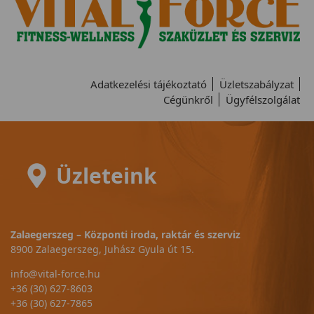
Adatkezelési tájékoztató
Üzletszabályzat
Cégünkről
Ügyfélszolgálat
Üzleteink
Zalaegerszeg – Központi iroda, raktár és szerviz
8900 Zalaegerszeg, Juhász Gyula út 15.
info@vital-force.hu
+36 (30) 627-8603
+36 (30) 627-7865