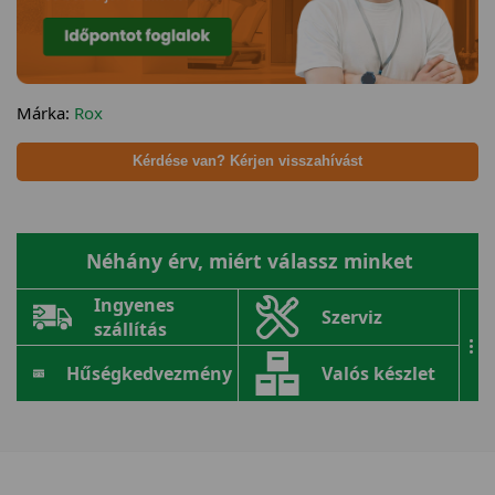
Márka:
Rox
Kérdése van? Kérjen visszahívást
Néhány érv, miért válassz minket
Ingyenes
Szerviz
szállítás
...
Hűségkedvezmény
Valós készlet