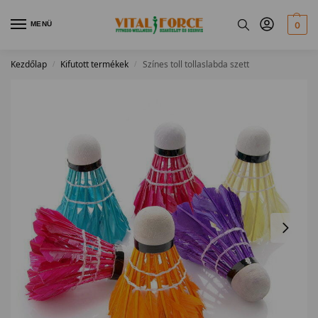
MENÜ
0
Kezdőlap
Kifutott termékek
Színes toll tollaslabda szett
/
/