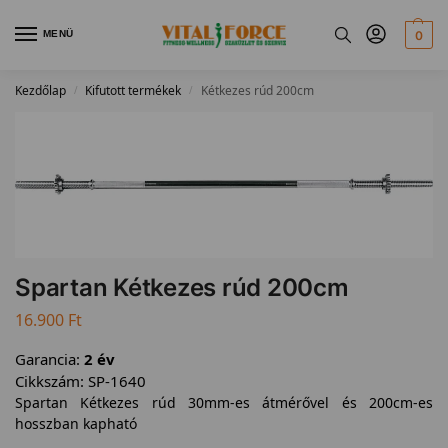
MENÜ
0
Kezdőlap
Kifutott termékek
Kétkezes rúd 200cm
/
/
Spartan Kétkezes rúd 200cm
16.900
Ft
Garancia:
2 év
Cikkszám:
SP-1640
Spartan Kétkezes rúd 30mm-es átmérővel és 200cm-es
hosszban kapható