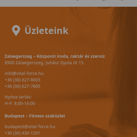
Üzleteink
Zalaegerszeg – Központi iroda, raktár és szerviz
8900 Zalaegerszeg, Juhász Gyula út 15.
info@vital-force.hu
+36 (30) 627-8603
+36 (30) 627-7865
Nyitva tartás:
H-P: 8:00-16:00
Budapest – Fitness szaküzlet
budapest@vital-force.hu
+36 (30) 430-1201