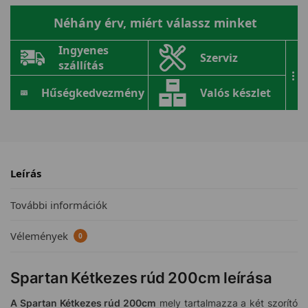
Néhány érv, miért válassz minket
Ingyenes
Szerviz
szállítás
...
Hűségkedvezmény
Valós készlet
Leírás
További információk
Vélemények
0
Spartan Kétkezes rúd 200cm leírása
A Spartan Kétkezes rúd 200cm
mely tartalmazza a két szorító