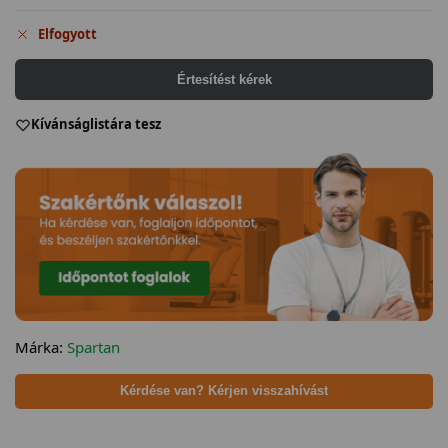
Elfogyott
Értesítést kérek
Kívánságlistára tesz
Márka:
Spartan
Kérdése van? Kérjen visszahívást