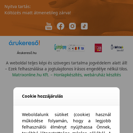
Nyitva tartás:
Költözés miatt átmenetileg zárva!
Árukereső.hu
A weboldal teljes képi és szöveges tartalma jogvédelem alatt áll!
– Ezek felhasználása a jogtulajdonos írásos engedélye nélkül tilos.
Matrixonline.hu Kft. – Honlapkészítés, webáruház készítés
Cookie hozzájárulás
Weboldalunk sütiket (cookie) használ
működése folyamán, hogy a legjobb
felhasználói élményt nyújthassa Önnek,