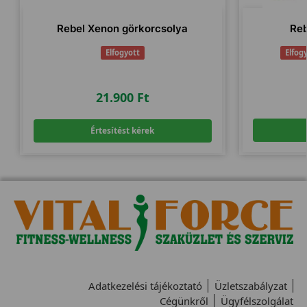
Rebel Xenon görkorcsolya
Reb
Elfogyott
Elfog
21.900
Ft
Értesítést kérek
Adatkezelési tájékoztató
Üzletszabályzat
Cégünkről
Ügyfélszolgálat