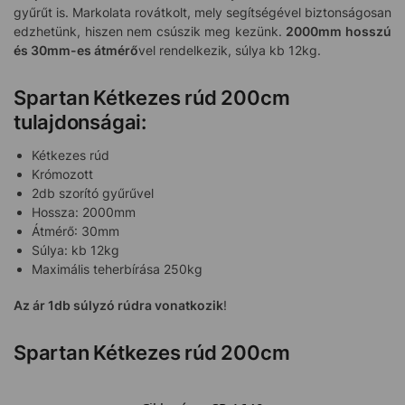
gyűrűt is. Markolata rovátkolt, mely segítségével biztonságosan
edzhetünk, hiszen nem csúszik meg kezünk.
2000mm hosszú
és 30mm-es átmérő
vel rendelkezik, súlya kb 12kg.
Spartan Kétkezes rúd 200cm
tulajdonságai:
Kétkezes rúd
Krómozott
2db szorító gyűrűvel
Hossza: 2000mm
Átmérő: 30mm
Súlya: kb 12kg
Maximális teherbírása 250kg
Az ár 1db súlyzó rúdra vonatkozik
!
Spartan Kétkezes rúd 200cm