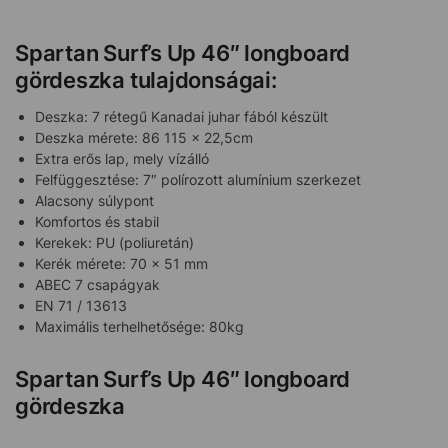
Spartan Surf’s Up 46″ longboard
gördeszka tulajdonságai:
Deszka: 7 rétegű Kanadai juhar fából készült
Deszka mérete: 86 115 x 22,5cm
Extra erős lap, mely vízálló
Felfüggesztése: 7″ polírozott alumínium szerkezet
Alacsony súlypont
Komfortos és stabil
Kerekek: PU (poliuretán)
Kerék mérete: 70 x 51 mm
ABEC 7 csapágyak
EN 71 / 13613
Maximális terhelhetősége: 80kg
Spartan Surf’s Up 46″ longboard
gördeszka