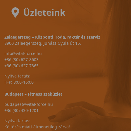
Üzleteink
Zalaegerszeg – Központi iroda, raktár és szerviz
8900 Zalaegerszeg, Juhász Gyula út 15.
info@vital-force.hu
+36 (30) 627-8603
+36 (30) 627-7865
Nyitva tartás:
H-P: 8:00-16:00
Budapest – Fitness szaküzlet
budapest@vital-force.hu
+36 (30) 430-1201
Nyitva tartás:
Költözés miatt átmenetileg zárva!