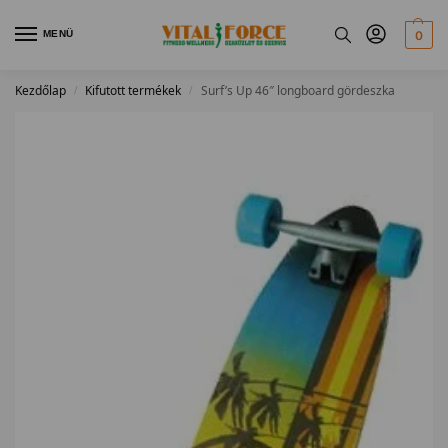
MENÜ
0
Kezdőlap
Kifutott termékek
Surf’s Up 46″ longboard gördeszka
/
/