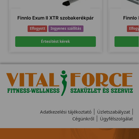
Finnlo Exum II XTR szobakerékpár
Finnlo
Elfogyott
Ingyenes szállítás
Elfog
Értesítést kérek
Adatkezelési tájékoztató
Üzletszabályzat
Cégünkről
Ügyfélszolgálat