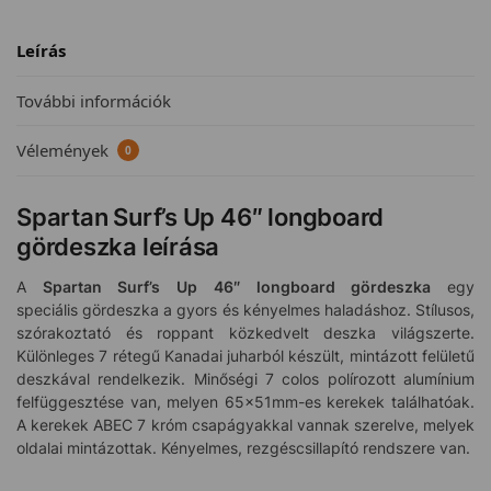
Leírás
További információk
Vélemények
0
Spartan Surf’s Up 46″ longboard
gördeszka leírása
A
Spartan Surf’s Up 46″ longboard gördeszka
egy
speciális gördeszka a gyors és kényelmes haladáshoz. Stílusos,
szórakoztató és roppant közkedvelt deszka világszerte.
Különleges 7 rétegű Kanadai juharból készült, mintázott felületű
deszkával rendelkezik. Minőségi 7 colos polírozott alumínium
felfüggesztése van, melyen 65x51mm-es kerekek találhatóak.
A kerekek ABEC 7 króm csapágyakkal vannak szerelve, melyek
oldalai mintázottak. Kényelmes, rezgéscsillapító rendszere van.