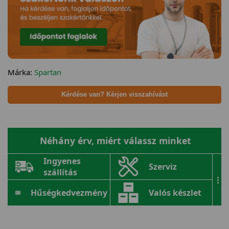
Márka:
Spartan
Kérdése van? Kérjen visszahívást
Néhány érv, miért válassz minket
Ingyenes
Szerviz
szállítás
...
Hűségkedvezmény
Valós készlet