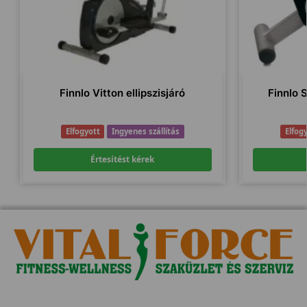
Finnlo Vitton ellipszisjáró
Finnlo 
Elfogyott
Ingyenes szállítás
Elfog
Értesítést kérek