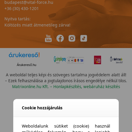
budapest@vital-force.hu
+36 (30) 430-1201
Nyitva tartás:
Költözés miatt átmenetileg zárva!
Árukereső.hu
A weboldal teljes képi és szöveges tartalma jogvédelem alatt áll!
– Ezek felhasználása a jogtulajdonos írásos engedélye nélkül tilos.
Matrixonline.hu Kft. – Honlapkészítés, webáruház készítés
Cookie hozzájárulás
Weboldalunk sütiket (cookie) használ