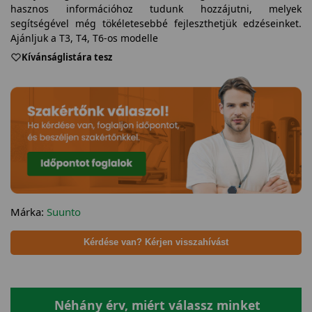
hasznos információhoz tudunk hozzájutni, melyek
segítségével még tökéletesebbé fejleszthetjük edzéseinket.
Ajánljuk a T3, T4, T6-os modelle
Kívánságlistára tesz
Márka:
Suunto
Kérdése van? Kérjen visszahívást
Néhány érv, miért válassz minket