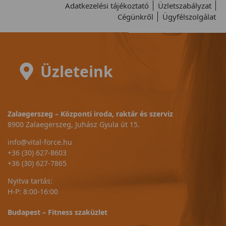
Adatkezelési tájékoztató
Üzletszabályzat
Cégünkről
Ügyfélszolgálat
Üzleteink
Zalaegerszeg – Központi iroda, raktár és szerviz
8900 Zalaegerszeg, Juhász Gyula út 15.
info@vital-force.hu
+36 (30) 627-8603
+36 (30) 627-7865
Nyitva tartás:
H-P: 8:00-16:00
Budapest – Fitness szaküzlet