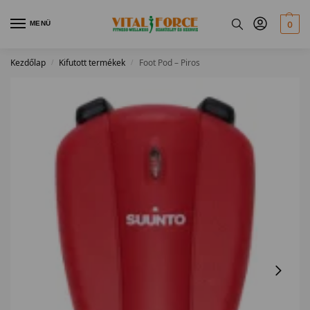
MENÜ
0
Kezdőlap
Kifutott termékek
Foot Pod – Piros
/
/