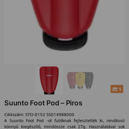
1
Suunto Foot Pod – Piros
Cikkszám:
STO-0152 SS014988000
A Suunto Foot Pod -ot futóknak fejlesztették ki, rendkivül
könnyű kiegészítő, mindössze csak 27g. Használatával sok