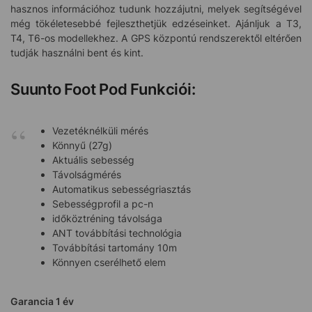
hasznos információhoz tudunk hozzájutni, melyek segítségével
még tökéletesebbé fejleszthetjük edzéseinket. Ajánljuk a T3,
T4, T6-os modellekhez. A GPS központú rendszerektől eltérően
tudják használni bent és kint.
Suunto Foot Pod Funkciói:
Vezetéknélküli mérés
Könnyű (27g)
Aktuális sebesség
Távolságmérés
Automatikus sebességriasztás
Sebességprofil a pc-n
időköztréning távolsága
ANT továbbítási technológia
Továbbítási tartomány 10m
Könnyen cserélhető elem
Garancia 1 év