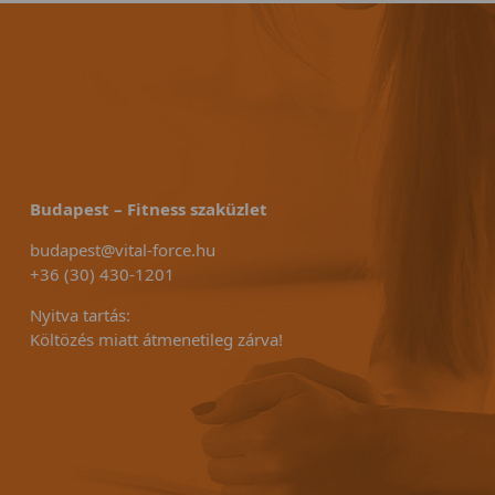
Budapest – Fitness szaküzlet
budapest@vital-force.hu
+36 (30) 430-1201
Nyitva tartás:
Költözés miatt átmenetileg zárva!