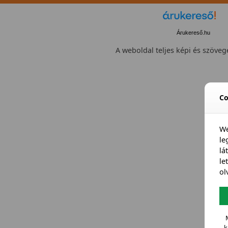
Árukereső.hu
A weboldal teljes képi és szövege
Co
We
l
lá
le
ol
k