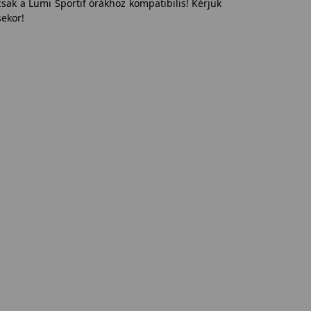
csak a Lumi Sportif órákhoz kompatibilis! Kérjük
ekor!