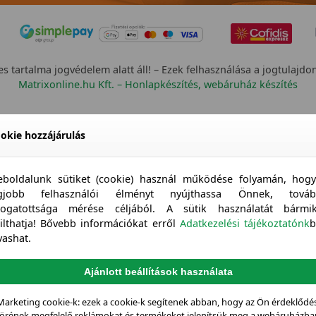
s tartalma jogvédelem alatt áll! – Ezek felhasználása a jogtulajdo
Matrixonline.hu Kft. – Honlapkészítés, webáruház készítés
okie hozzájárulás
boldalunk sütiket (cookie) használ működése folyamán, hog
egjobb felhasználói élményt nyújthassa Önnek, továb
togatottsága mérése céljából. A sütik használatát bármi
tilthatja! Bővebb információkat erről
Adatkezelési tájékoztatónk
b
vashat.
Ajánlott beállítások használata
Marketing cookie-k: ezek a cookie-k segítenek abban, hogy az Ön érdeklődés
örének megfelelő reklámokat és termékeket jelenítsük meg a webáruházba