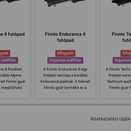
ne II futópad
Finnlo Endurance II
Finnlo T
futópad
fut
gyott
Elfogyott
Elfo
 szállítás
Ingyenes szállítás
Ingyenes 
e II frissített
A Finnlo Endurance II egy
A Finnlo Tech
orábbi Alpine
frisített verziója a korábbi
frisitett verz
et Finnlo gyár
Endurance padnak. A Német
Technum pad
a megbízható
Finnlo gyár terméke ez a
Finnlo gyár 
ék. Elektromos
megbízható minőségi termék.
megbízható m
 140x48 -es
Elektromos dőlésszög, 148x51 -
Elektromos
állítógörgők, 23
es futófelület, szállítógörgők, 26
135x44cm-es 
 jellemzi ezt a
program... stb jellemzi ezt a
szállítógörgők, 
ellt.
modellt.
Adatkezelési tájék
jellemzi ezt