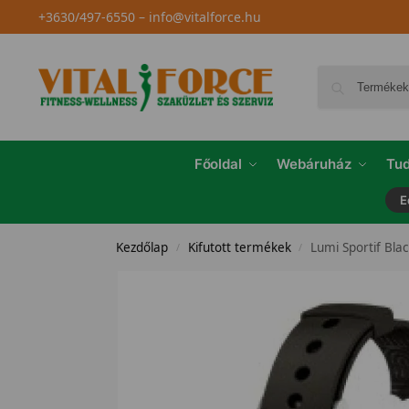
+3630/497-6550
–
info@vitalforce.hu
Főoldal
Webáruház
Tud
E
Kezdőlap
Kifutott termékek
Lumi Sportif Blac
/
/