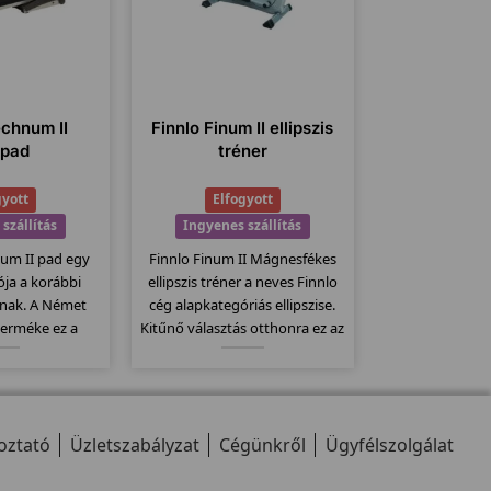
echnum II
Finnlo Finum II ellipszis
ópad
tréner
gyott
Elfogyott
szállítás
Ingyenes szállítás
num II pad egy
Finnlo Finum II Mágnesfékes
iója a korábbi
ellipszis tréner a neves Finnlo
nak. A Német
cég alapkategóriás ellipszise.
terméke ez a
Kitűnő választás otthonra ez az
inőségi pad.
ellipszisjáró mely 16kg-os
 dőlésszög,
lendkerékkel van szerelve és
futófelület,
további 10 erősségi fokozatban
9 program... stb
tudjuk állítani a terhelést.
oztató
 a modellt...
Üzletszabályzat
Cégünkről
Ügyfélszolgálat