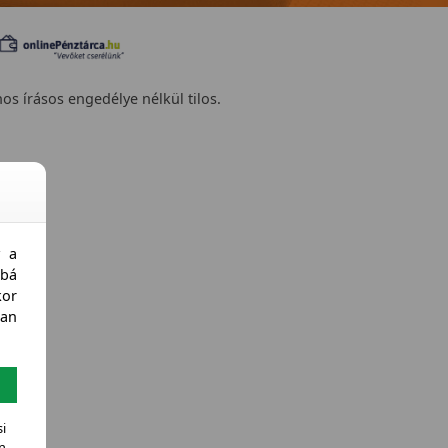
nos írásos engedélye nélkül tilos.
y a
bá
kor
an
i
n.