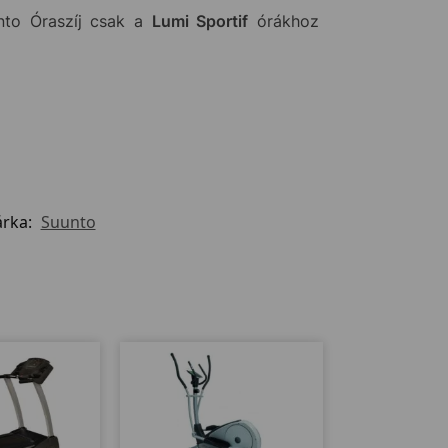
nto Óraszíj csak a
Lumi Sportif
órákhoz
rka:
Suunto