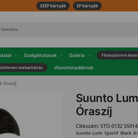
SZÉP kártyák
EP kártyák
ástár
Szolgáltatások
Galéria
Fitneszterem bere
Viszonteladóknak
dzőterem karbantartás
k Óraszíj
Suunto Lumi
Óraszíj
Cikkszám:
STO-0132 SS01
Suunto Lumi Sportif Black ór