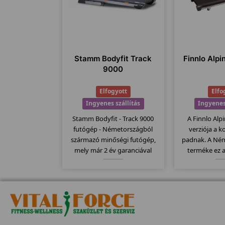
Stamm Bodyfit Track
Finnlo Alpi
9000
Elfogyott
Elfo
Ingyenes szállítás
Ingyenes
Stamm Bodyfit - Track 9000
A Finnlo Alpin
futógép - Németországból
verziója a k
származó minőségi futógép,
padnak. A Ném
mely már 2 év garanciával
terméke ez 
kapható. Stamm futógépek
minőségi term
egyik bevezető modellje mely
dőlésszög,
kategóriájához képest
futófelület, sz
130x43cm-es futófelülettel
program... stb
rendelkezik.
mod