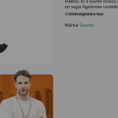
órákhoz. Ez a Suunto Óraszíj 
ezt vegye figyelembe rendelés
Kívánságlistára tesz
Márka:
Suunto