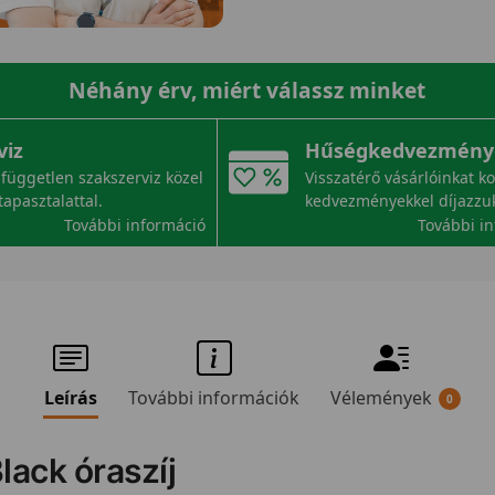
Néhány érv, miért válassz minket
viz
Hűségkedvezmény
független szakszerviz közel
Visszatérő vásárlóinkat k
tapasztalattal.
kedvezményekkel díjazzu
További információ
További i
Leírás
További információk
Vélemények
0
lack óraszíj