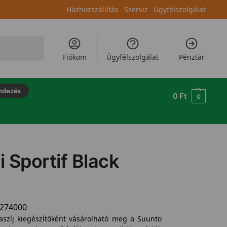
Házhozszállítás
Szerviz
Ügyfélszolgálat
Keresés
Fiókom
Ügyfélszolgálat
Pénztár
ndezés
0
Ft
0
 Sportif Black
4274000
aszíj kiegészítőként vásárolható meg a Suunto