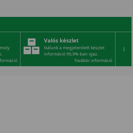
Valós készlet
omoly
Nálunk a megjelenített készlet
...
k.
információ 99,9%-ban igaz.
nformáció
További információ