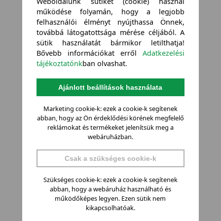
Weboldalunk sütiket (cookie) használ
működése folyamán, hogy a legjobb
felhasználói élményt nyújthassa Önnek,
továbbá látogatottsága mérése céljából. A
sütik használatát bármikor letilthatja!
Bővebb információkat erről
Adatkezelési
tájékoztatónk
ban olvashat.
Ajánlott beállítások használata
Marketing cookie-k: ezek a cookie-k segítenek
abban, hogy az Ön érdeklődési körének megfelelő
reklámokat és termékeket jelenítsük meg a
webáruházban.
Csak a szükséges cookie-k
Szükséges cookie-k: ezek a cookie-k segítenek
abban, hogy a webáruház használható és
működőképes legyen. Ezen sütik nem
kikapcsolhatóak.