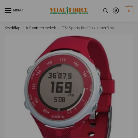
MENÜ
0
Kezdőlap
Kifutott termékek
T3c Sporty Red Pulzusmérő óra
/
/