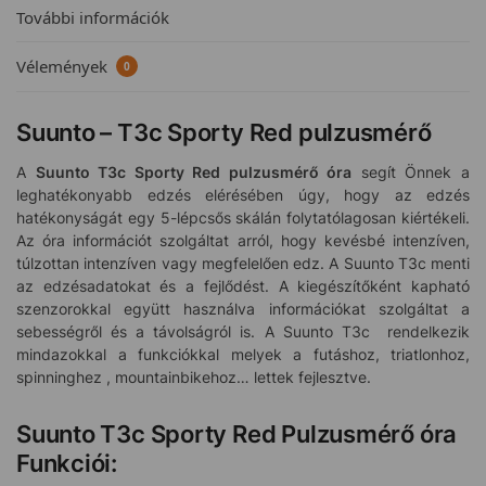
További információk
Vélemények
0
Suunto – T3c Sporty Red pulzusmérő
A
Suunto T3c Sporty Red pulzusmérő óra
segít Önnek a
leghatékonyabb edzés elérésében úgy, hogy az edzés
hatékonyságát egy 5-lépcsős skálán folytatólagosan kiértékeli.
Az óra információt szolgáltat arról, hogy kevésbé intenzíven,
túlzottan intenzíven vagy megfelelően edz. A Suunto T3c menti
az edzésadatokat és a fejlődést. A kiegészítőként kapható
szenzorokkal együtt használva információkat szolgáltat a
sebességről és a távolságról is. A Suunto T3c rendelkezik
mindazokkal a funkciókkal melyek a futáshoz, triatlonhoz,
spinninghez , mountainbikehoz… lettek fejlesztve.
Suunto T3c Sporty Red Pulzusmérő óra
Funkciói: