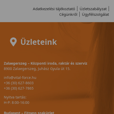
Adatkezelési tájékoztató
Üzletszabályzat
Cégünkről
Ügyfélszolgálat
Üzleteink
Zalaegerszeg – Központi iroda, raktár és szerviz
8900 Zalaegerszeg, Juhász Gyula út 15.
info@vital-force.hu
+36 (30) 627-8603
+36 (30) 627-7865
Nyitva tartás:
H-P: 8:00-16:00
Budapest – Fitness szaküzlet