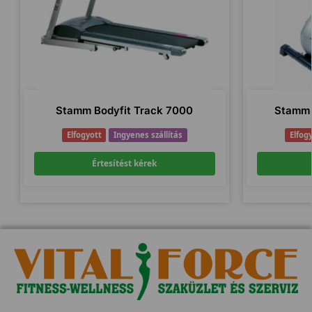
Stamm Bodyfit Track 7000
Stamm 
Elfogyott
Ingyenes szállítás
Elfog
Értesítést kérek