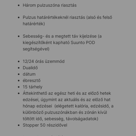
Három pulzuszóna riasztás
Pulzus határértékeknél riasztás (alsó és felső
határérték)
Sebesség- és a megtett táv kijelzése (a
kiegészítőként kapható Suunto POD
segítségével)
12/24 órás üzemmód
Dualidő
dátum
ébresztő
15 tárhely
Áttekinthető az egész heti és az előző hetek
edzései, úgymint az aktuális és az előző hat
hónap edzései (elégetett kalória, edzésidő, a
különböző pulzuszónákban és zónán kívül
töltött idő, sebesség, távolságadatok)
Stopper 50 részidővel