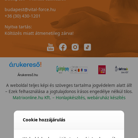
budapest@vital-force.hu
+36 (30) 430-1201
Nyitva tartás:
Költözés miatt átmenetileg zárva!
Árukereső.hu
A weboldal teljes képi és szöveges tartalma jogvédelem alatt áll!
– Ezek felhasználása a jogtulajdonos írásos engedélye nélkül tilos.
Matrixonline.hu Kft. – Honlapkészítés, webáruház készítés
Cookie hozzájárulás