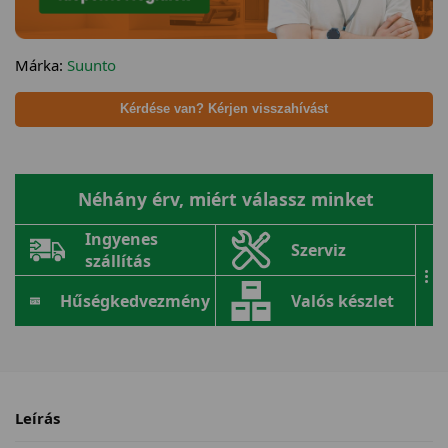
Márka:
Suunto
Kérdése van? Kérjen visszahívást
Néhány érv, miért válassz minket
Ingyenes
Szerviz
szállítás
...
Hűségkedvezmény
Valós készlet
Leírás