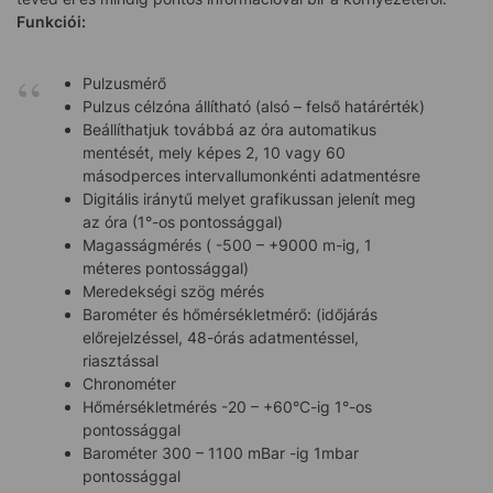
Funkciói:
Pulzusmérő
Pulzus célzóna állítható (alsó – felső határérték)
Beállíthatjuk továbbá az óra automatikus
mentését, mely képes 2, 10 vagy 60
másodperces intervallumonkénti adatmentésre
Digitális iránytű melyet grafikussan jelenít meg
az óra (1°-os pontossággal)
Magasságmérés ( -500 – +9000 m-ig, 1
méteres pontossággal)
Meredekségi szög mérés
Barométer és hőmérsékletmérő: (időjárás
előrejelzéssel, 48-órás adatmentéssel,
riasztással
Chronométer
Hőmérsékletmérés -20 – +60°C-ig 1°-os
pontossággal
Barométer 300 – 1100 mBar -ig 1mbar
pontossággal