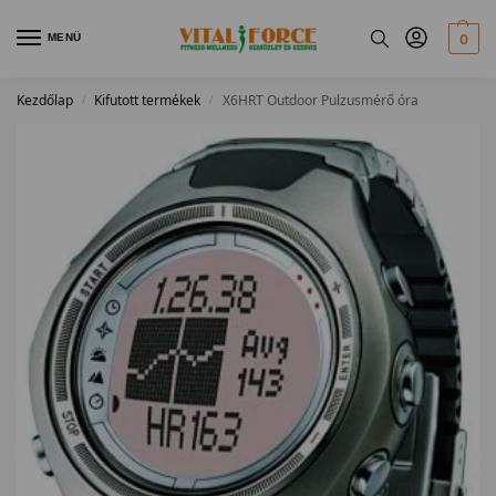
MENÜ
0
Kezdőlap
Kifutott termékek
X6HRT Outdoor Pulzusmérő óra
/
/