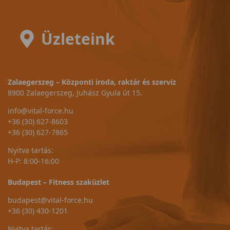
Üzleteink
Zalaegerszeg – Központi iroda, raktár és szerviz
8900 Zalaegerszeg, Juhász Gyula út 15.
info@vital-force.hu
+36 (30) 627-8603
+36 (30) 627-7865
Nyitva tartás:
H-P: 8:00-16:00
Budapest – Fitness szaküzlet
budapest@vital-force.hu
+36 (30) 430-1201
Nyitva tartás: