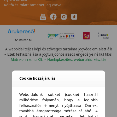
Költözés miatt átmenetileg zárva!
Árukereső.hu
A weboldal teljes képi és szöveges tartalma jogvédelem alatt áll!
– Ezek felhasználása a jogtulajdonos írásos engedélye nélkül tilos.
Matrixonline.hu Kft. – Honlapkészítés, webáruház készítés
Cookie hozzájárulás
Weboldalunk sütiket (cookie) használ
működése folyamán, hogy a legjobb
felhasználói élményt nyújthassa Önnek,
továbbá látogatottsága mérése céljából. A
sütik használatát bármikor letilthatja!