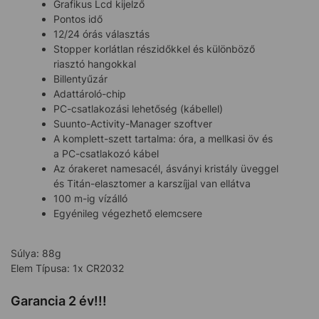
Grafikus Lcd kijelző
Pontos idő
12/24 órás választás
Stopper korlátlan részidőkkel és különböző
riasztó hangokkal
Billentyűzár
Adattároló-chip
PC-csatlakozási lehetőség (kábellel)
Suunto-Activity-Manager szoftver
A komplett-szett tartalma: óra, a mellkasi öv és
a PC-csatlakozó kábel
Az órakeret namesacél, ásványi kristály üveggel
és Titán-elasztomer a karszíjjal van ellátva
100 m-ig vízálló
Egyénileg végezhető elemcsere
Súlya: 88g
Elem Típusa: 1x CR2032
Garancia 2 év!!!