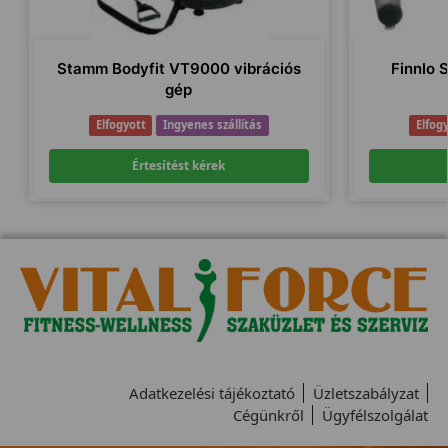
Stamm Bodyfit VT9000 vibrációs
Finnlo 
gép
Elfogyott
Ingyenes szállítás
Elfog
Értesítést kérek
Adatkezelési tájékoztató
Üzletszabályzat
Cégünkről
Ügyfélszolgálat