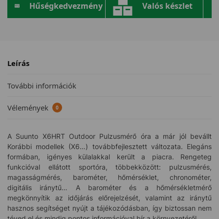
Hűségkedvezmény
Valós készlet
Leírás
További információk
Vélemények
0
A Suunto X6HRT Outdoor Pulzusmérő óra a már jól bevállt
Korábbi modellek (X6…) továbbfejlesztett változata. Elegáns
formában, igényes külalakkal került a piacra. Rengeteg
funkcióval ellátott sportóra, többekközött: pulzusmérés,
magasságmérés, barométer, hőmérséklet, chronométer,
digitális iránytű… A barométer és a hőmérsékletmérő
megkönnyítik az időjárás előrejelzését, valamint az iránytű
hasznos segítséget nyújt a tájékozódásban, így biztossan nem
téved el és mindig pontos információval bír a környezetéről.