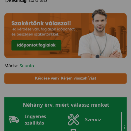
Kívánságlistára tesz
Márka:
Suunto
Kérdése van? Kérjen visszahívást
Néhány érv, miért válassz minket
Ingyenes
Szerviz
szállítás
...