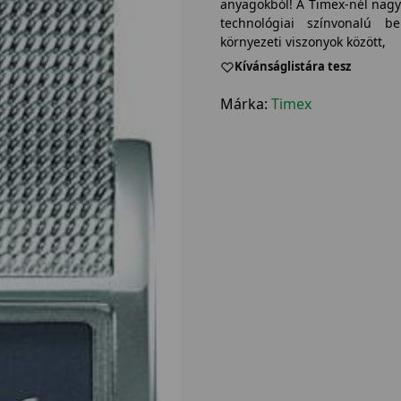
anyagokból! A Timex-nél nagy
technológiai színvonalú be
környezeti viszonyok között,
Kívánságlistára tesz
Márka:
Timex