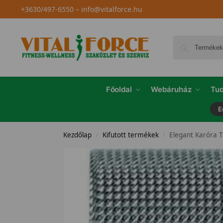
+3630/497-6550
–
info@vitalforce.hu
Főoldal
Webáruház
Tud
E
Kezdőlap
Kifutott termékek
Elegant Karóra 
/
/