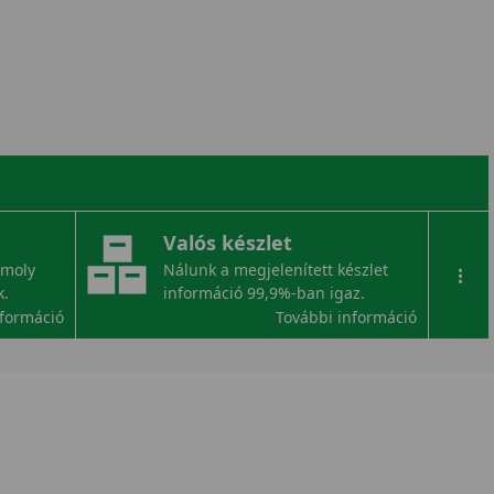
Valós készlet
omoly
Nálunk a megjelenített készlet
...
k.
információ 99,9%-ban igaz.
nformáció
További információ