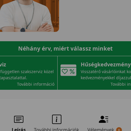
Néhány érv, miért válassz minket
viz
Hűségkedvezmény
független szakszerviz közel
Visszatérő vásárlóinkat k
tapasztalattal.
kedvezményekkel díjazzu
További információ
További i
Leírás
További információk
Vélemények
0