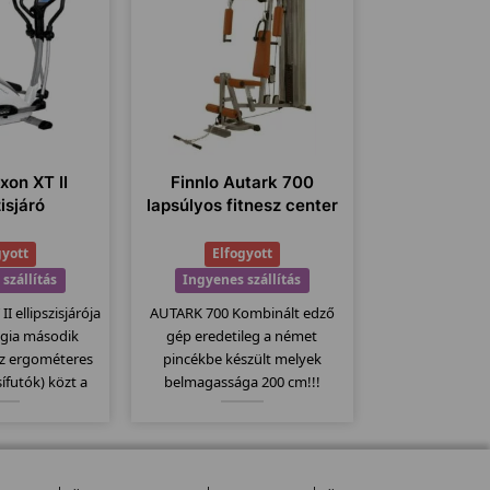
xon XT II
Finnlo Autark 700
zisjáró
lapsúlyos fitnesz center
gyott
Elfogyott
szállítás
Ingyenes szállítás
I ellipszisjárója
AUTARK 700 Kombinált edző
ógia második
gép eredetileg a német
az ergométeres
pincékbe készült melyek
sífutók) közt a
belmagassága 200 cm!!!
ll. 20Kg-os
Azoknak ajánljuk akiknek a
 32 erősségi
belmagassága kicsi!
-400 wattig való
l látták el...