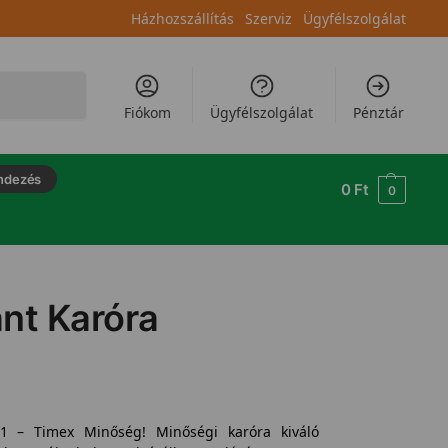
Házhozszállítás
Szerviz
Ügyfélszolgálat
Keresés
Fiókom
Ügyfélszolgálat
Pénztár
ndezés
0
Ft
0
nt Karóra
11 – Timex Minőség! Minőségi karóra kiváló