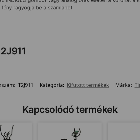
k fény ragyogja be a számlapot
T2J911
kszám:
T2J911
Kategória:
Kifutott termékek
Márka:
T
Kapcsolódó termékek