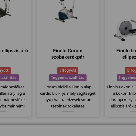
 ellipszisjáró
Finnlo Corum
Finnlo Lo
szobakerékpár
ellips
gyott
Elfogyott
Elfo
 szállítás
Ingyenes szállítás
Ingyenes 
n mágnesfékes
Corum bicikli a Finnlo alap
Finnlo Loxon XT I
pillanatnyilag a
cardio biciklije, mely segítséget
a Loxon Tril
ik mágnesfékes
nyújthat az edzések során
darabja mely 
elybe már némi
testének tökéletes
ellipszisjárók(
bet tápláltak a
karbantartásában! Elegáns
közép mode
nt elődjébe a
kivitel, könnyen mozgatható! 2
lendkerékkel
-os lendkerékkel
év garancia!
fokozattal és 25
gi fokozattal
állíthatóságga