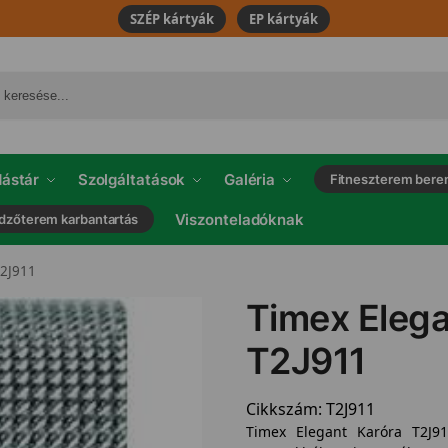
SZÉP kártyák
EP kártyák
ástár
Szolgáltatások
Galéria
Fitneszterem bere
Viszonteladóknak
dzőterem karbantartás
T2J911
Timex Elega
T2J911
Cikkszám:
T2J911
Timex Elegant Karóra T2J9