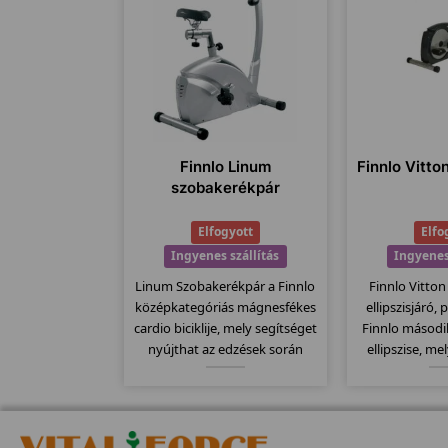
Finnlo Linum
Finnlo Vitton
szobakerékpár
Elfogyott
Elfo
Ingyenes szállítás
Ingyenes
Linum Szobakerékpár a Finnlo
Finnlo Vitto
középkategóriás mágnesfékes
ellipszisjáró, 
cardio biciklije, mely segítséget
Finnlo másod
nyújthat az edzések során
ellipszise, m
testének tökéletes
funkcióval töb
karbantartásában! A Corum
mérnökök mi
típusnál már lényegesen
Finum-ba. 18 kg
okosabb bicikliről beszélhetünk.
és 10 erőssé