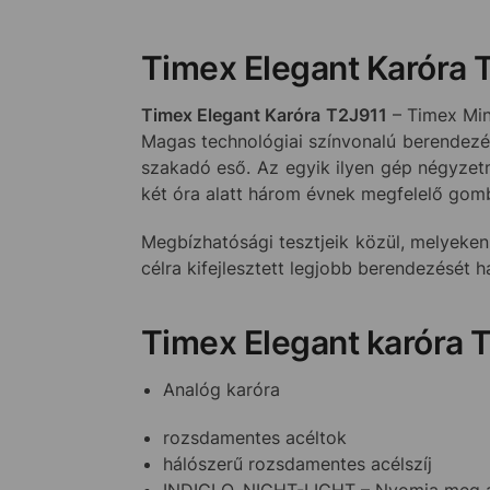
Timex Elegant Karóra 
Timex Elegant Karóra T2J911
– Timex Min
Magas technológiai színvonalú berendezés
szakadó eső. Az egyik ilyen gép négyzetm
két óra alatt három évnek megfelelő gom
Megbízhatósági tesztjeik közül, melyeken
célra kifejlesztett legjobb berendezését 
Timex Elegant karóra 
Analóg karóra
rozsdamentes acéltok
hálószerű rozsdamentes acélszíj
INDIGLO, NIGHT-LIGHT – Nyomja meg az