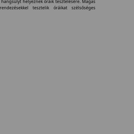
 hangsúlyt helyeznek óráik tesztelésére. Magas
rendezésekkel tesztelik óráikat szélsőséges