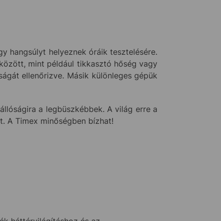
y hangsúlyt helyeznek óráik tesztelésére.
között, mint például tikkasztó hőség vagy
ságát ellenőrizve. Másik különleges gépük
llóságira a legbüszkébbek. A világ erre a
tt. A Timex minőségben bízhat!
 háttérvilágításhoz és az