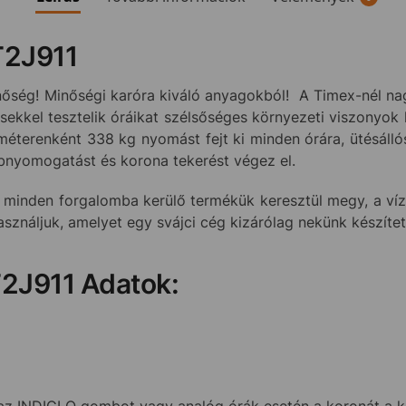
T2J911
őség! Minőségi karóra kiváló anyagokból! A Timex-nél nag
ekkel tesztelik óráikat szélsőséges környezeti viszonyok 
éterenként 338 kg nyomást fejt ki minden órára, ütésálló
bnyomogatást és korona tekerést végez el.
 minden forgalomba kerülő termékük keresztül megy, a vízá
használjuk, amelyet egy svájci cég kizárólag nekünk készíte
T2J911 Adatok:
 INDIGLO gombot vagy analóg órák esetén a koronát a kék