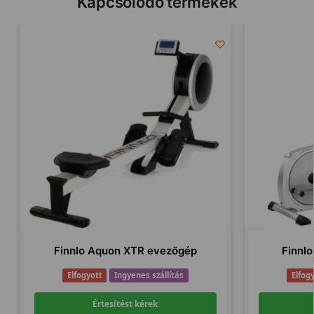
Kapcsolódó termékek
Finnlo Aquon XTR evezőgép
Finnlo
Elfogyott
Ingyenes szállítás
Elfog
Értesítést kérek