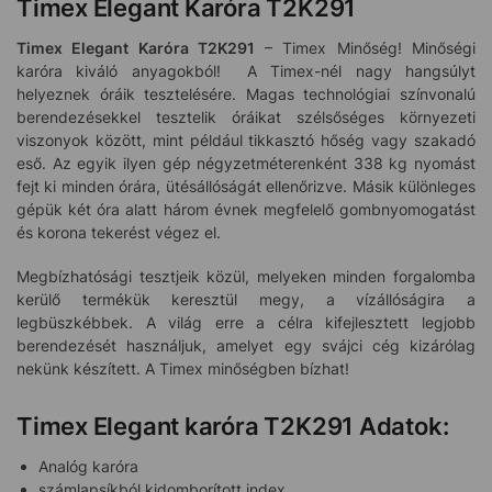
Timex Elegant Karóra T2K291
Timex Elegant Karóra T2K291
– Timex Minőség! Minőségi
karóra kiváló anyagokból! A Timex-nél nagy hangsúlyt
helyeznek óráik tesztelésére. Magas technológiai színvonalú
berendezésekkel tesztelik óráikat szélsőséges környezeti
viszonyok között, mint például tikkasztó hőség vagy szakadó
eső. Az egyik ilyen gép négyzetméterenként 338 kg nyomást
fejt ki minden órára, ütésállóságát ellenőrizve. Másik különleges
gépük két óra alatt három évnek megfelelő gombnyomogatást
és korona tekerést végez el.
Megbízhatósági tesztjeik közül, melyeken minden forgalomba
kerülő termékük keresztül megy, a vízállóságira a
legbüszkébbek. A világ erre a célra kifejlesztett legjobb
berendezését használjuk, amelyet egy svájci cég kizárólag
nekünk készített. A Timex minőségben bízhat!
Timex Elegant karóra T2K291 Adatok:
Analóg karóra
számlapsíkból kidomborított index