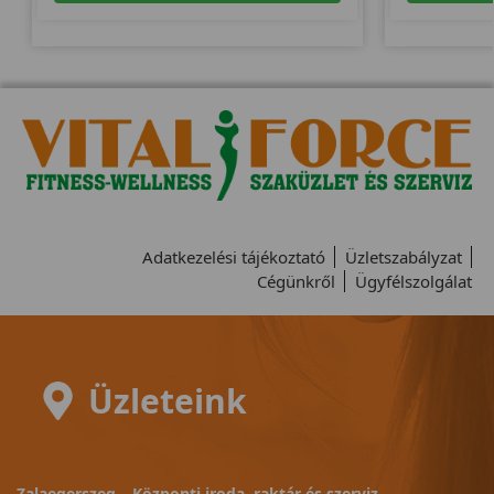
Adatkezelési tájékoztató
Üzletszabályzat
Cégünkről
Ügyfélszolgálat
Üzleteink
Zalaegerszeg – Központi iroda, raktár és szerviz