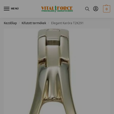
MENÜ
0
Kezdőlap
Kifutott termékek
Elegant Karóra T2K291
/
/