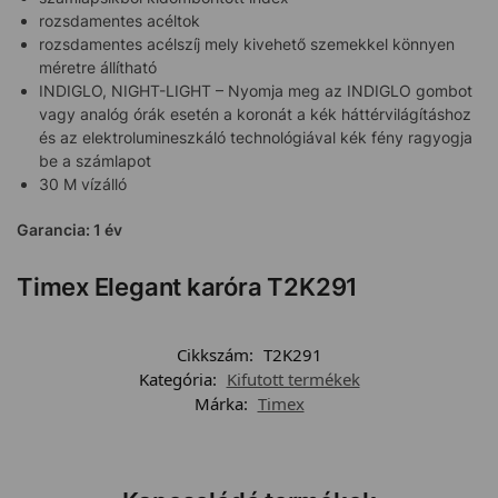
rozsdamentes acéltok
rozsdamentes acélszíj mely kivehető szemekkel könnyen
méretre állítható
INDIGLO, NIGHT-LIGHT – Nyomja meg az INDIGLO gombot
vagy analóg órák esetén a koronát a kék háttérvilágításhoz
és az elektrolumineszkáló technológiával kék fény ragyogja
be a számlapot
30 M vízálló
Garancia: 1 év
Timex Elegant karóra T2K291
Cikkszám:
T2K291
Kategória:
Kifutott termékek
Márka:
Timex