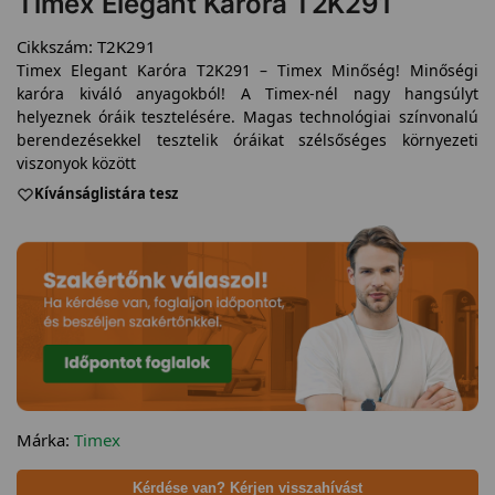
Timex Elegant Karóra T2K291
Cikkszám:
T2K291
Timex Elegant Karóra T2K291 – Timex Minőség! Minőségi
karóra kiváló anyagokból! A Timex-nél nagy hangsúlyt
helyeznek óráik tesztelésére. Magas technológiai színvonalú
berendezésekkel tesztelik óráikat szélsőséges környezeti
viszonyok között
Kívánságlistára tesz
Márka:
Timex
Kérdése van? Kérjen visszahívást