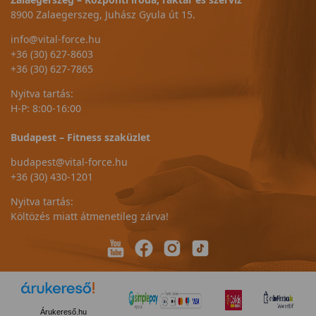
8900 Zalaegerszeg, Juhász Gyula út 15.
info@vital-force.hu
+36 (30) 627-8603
+36 (30) 627-7865
Nyitva tartás:
H-P: 8:00-16:00
Budapest – Fitness szaküzlet
budapest@vital-force.hu
+36 (30) 430-1201
Nyitva tartás:
Költözés miatt átmenetileg zárva!
Árukereső.hu