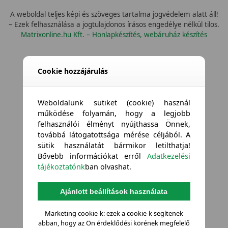
A weboldal teljes képi és szöveges tartalma jogvédelem alatt áll!
– Ezek felhasználása a jogtulajdonos írásos engedélye nélkül tilos.
Matrixonline.hu Kft. – Honlapkészítés, webáruház készítés
Cookie hozzájárulás
Weboldalunk sütiket (cookie) használ
működése folyamán, hogy a legjobb
felhasználói élményt nyújthassa Önnek,
továbbá látogatottsága mérése céljából. A
sütik használatát bármikor letilthatja!
Bővebb információkat erről
Adatkezelési
tájékoztatónk
ban olvashat.
Ajánlott beállítások használata
Marketing cookie-k: ezek a cookie-k segítenek
abban, hogy az Ön érdeklődési körének megfelelő