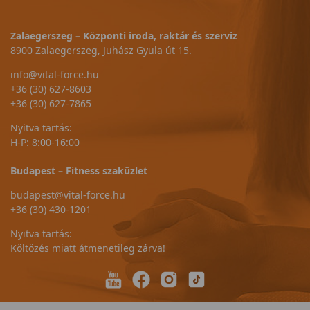
Zalaegerszeg – Központi iroda, raktár és szerviz
8900 Zalaegerszeg, Juhász Gyula út 15.
info@vital-force.hu
+36 (30) 627-8603
+36 (30) 627-7865
Nyitva tartás:
H-P: 8:00-16:00
Budapest – Fitness szaküzlet
budapest@vital-force.hu
+36 (30) 430-1201
Nyitva tartás:
Költözés miatt átmenetileg zárva!