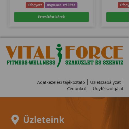
Elfogyott
Ingyenes szállítás
Elfog
Értesítést kérek
Adatkezelési tájékoztató
Üzletszabályzat
Cégünkről
Ügyfélszolgálat
Üzleteink