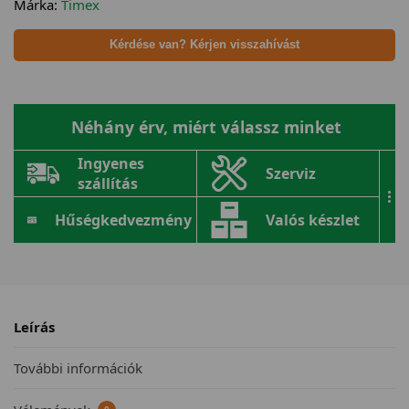
Márka:
Timex
Kérdése van? Kérjen visszahívást
Néhány érv, miért válassz minket
Ingyenes
Szerviz
szállítás
...
Hűségkedvezmény
Valós készlet
Leírás
További információk