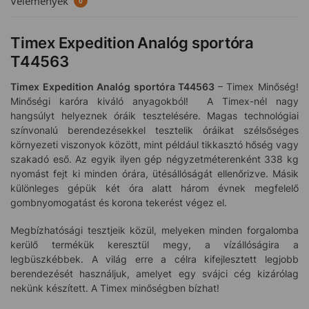
Vélemények
0
Timex Expedition Analóg sportóra
T44563
Timex Expedition Analóg sportóra T44563
– Timex Minőség!
Minőségi karóra kiváló anyagokból! A Timex-nél nagy
hangsúlyt helyeznek óráik tesztelésére. Magas technológiai
színvonalú berendezésekkel tesztelik óráikat szélsőséges
környezeti viszonyok között, mint például tikkasztó hőség vagy
szakadó eső. Az egyik ilyen gép négyzetméterenként 338 kg
nyomást fejt ki minden órára, ütésállóságát ellenőrizve. Másik
különleges gépük két óra alatt három évnek megfelelő
gombnyomogatást és korona tekerést végez el.
Megbízhatósági tesztjeik közül, melyeken minden forgalomba
kerülő termékük keresztül megy, a vízállóságira a
legbüszkébbek. A világ erre a célra kifejlesztett legjobb
berendezését használjuk, amelyet egy svájci cég kizárólag
nekünk készített. A Timex minőségben bízhat!