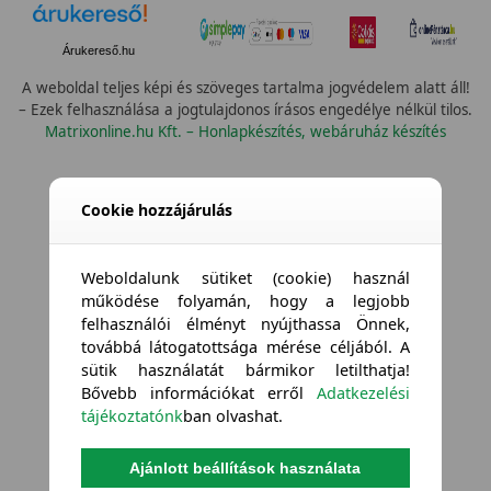
Árukereső.hu
A weboldal teljes képi és szöveges tartalma jogvédelem alatt áll!
– Ezek felhasználása a jogtulajdonos írásos engedélye nélkül tilos.
Matrixonline.hu Kft. – Honlapkészítés, webáruház készítés
Cookie hozzájárulás
Weboldalunk sütiket (cookie) használ
működése folyamán, hogy a legjobb
felhasználói élményt nyújthassa Önnek,
továbbá látogatottsága mérése céljából. A
sütik használatát bármikor letilthatja!
Bővebb információkat erről
Adatkezelési
tájékoztatónk
ban olvashat.
Ajánlott beállítások használata