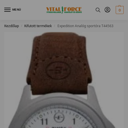
MENÜ
0
Kezdőlap
Kifutott termékek
Expedition Analóg sportóra T44563
/
/