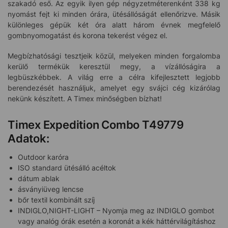
szakadó eső. Az egyik ilyen gép négyzetméterenként 338 kg
nyomást fejt ki minden órára, ütésállóságát ellenőrizve. Másik
különleges gépük két óra alatt három évnek megfelelő
gombnyomogatást és korona tekerést végez el.
Megbízhatósági tesztjeik közül, melyeken minden forgalomba
kerülő termékük keresztül megy, a vízállóságira a
legbüszkébbek. A világ erre a célra kifejlesztett legjobb
berendezését használjuk, amelyet egy svájci cég kizárólag
nekünk készített. A Timex minőségben bízhat!
Timex Expedition Combo T49779
Adatok:
Outdoor karóra
ISO standard ütésálló acéltok
dátum ablak
ásványiüveg lencse
bőr textil kombinált szíj
INDIGLO,NIGHT-LIGHT – Nyomja meg az INDIGLO gombot
vagy analóg órák esetén a koronát a kék háttérvilágításhoz