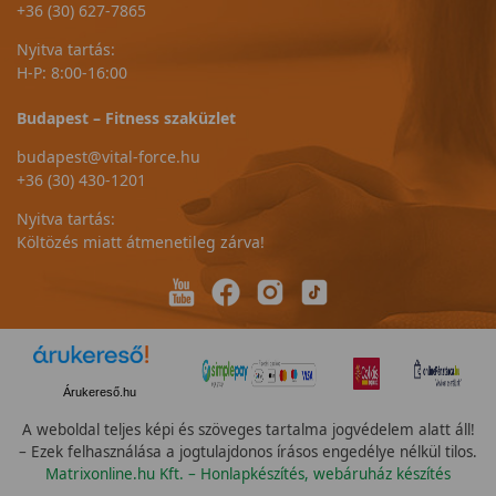
+36 (30) 627-7865
Nyitva tartás:
H-P: 8:00-16:00
Budapest – Fitness szaküzlet
budapest@vital-force.hu
+36 (30) 430-1201
Nyitva tartás:
Költözés miatt átmenetileg zárva!
Árukereső.hu
A weboldal teljes képi és szöveges tartalma jogvédelem alatt áll!
– Ezek felhasználása a jogtulajdonos írásos engedélye nélkül tilos.
Matrixonline.hu Kft. – Honlapkészítés, webáruház készítés