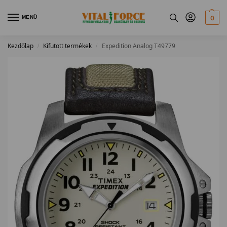
MENÜ
0
Kezdőlap
Kifutott termékek
Expedition Analog T49779
/
/