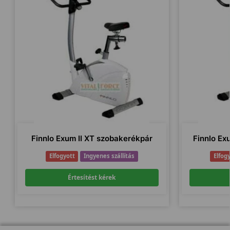
Finnlo Exum II XT szobakerékpár
Finnlo Ex
Elfogyott
Ingyenes szállítás
Elfog
Értesítést kérek