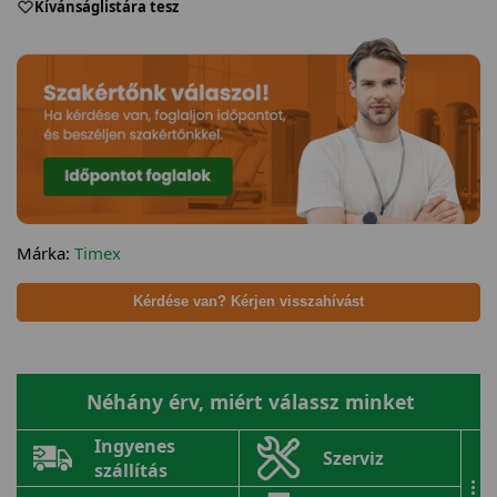
Kívánságlistára tesz
Márka:
Timex
Kérdése van? Kérjen visszahívást
Néhány érv, miért válassz minket
Ingyenes
Szerviz
szállítás
...