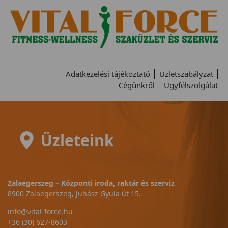
Adatkezelési tájékoztató
Üzletszabályzat
Cégünkről
Ügyfélszolgálat
Üzleteink
Zalaegerszeg – Központi iroda, raktár és szerviz
8900 Zalaegerszeg, Juhász Gyula út 15.
info@vital-force.hu
+36 (30) 627-8603