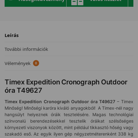
Leírás
További információk
Vélemények
0
Timex Expedition Cronograph Outdoor
óra T49627
Timex Expedition Cronograph
Outdoor óra
T49627
– Timex
Minőség! Minőségi karóra kiváló anyagokból! A Timex-nél nagy
hangsúlyt helyeznek óráik tesztelésére. Magas technológiai
színvonalú berendezésekkel tesztelik óráikat szélsőséges
környezeti viszonyok között, mint például tikkasztó hőség vagy
szakadó eső. Az egyik ilyen gép négyzetméterenként 338 kg