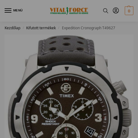
MENÜ
0
Kezdőlap
Kifutott termékek
Expedition Cronograph T49627
/
/