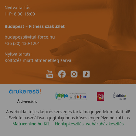
Nyitva tartás:
H-P: 8:00-16:00
Budapest – Fitness szaküzlet
budapest@vital-force.hu
+36 (30) 430-1201
Nyitva tartás:
Költözés miatt átmenetileg zárva!
Árukereső.hu
A weboldal teljes képi és szöveges tartalma jogvédelem alatt áll!
– Ezek felhasználása a jogtulajdonos írásos engedélye nélkül tilos.
Matrixonline.hu Kft. – Honlapkészítés, webáruház készítés