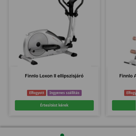
Finnlo Loxon II ellipszisjáró
Finnlo 
Elfogyott
Ingyenes szállítás
Elfog
Értesítést kérek