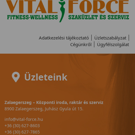
Adatkezelési tájékoztató
Üzletszabályzat
Cégünkről
Ügyfélszolgálat
Üzleteink
Zalaegerszeg – Központi iroda, raktár és szerviz
8900 Zalaegerszeg, Juhász Gyula út 15.
info@vital-force.hu
+36 (30) 627-8603
+36 (30) 627-7865