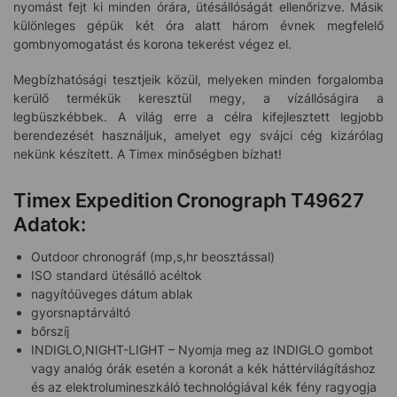
nyomást fejt ki minden órára, ütésállóságát ellenőrizve. Másik
különleges gépük két óra alatt három évnek megfelelő
gombnyomogatást és korona tekerést végez el.
Megbízhatósági tesztjeik közül, melyeken minden forgalomba
kerülő termékük keresztül megy, a vízállóságira a
legbüszkébbek. A világ erre a célra kifejlesztett legjobb
berendezését használjuk, amelyet egy svájci cég kizárólag
nekünk készített. A Timex minőségben bízhat!
Timex Expedition Cronograph T49627
Adatok:
Outdoor chronográf (mp,s,hr beosztással)
ISO standard ütésálló acéltok
nagyítóüveges dátum ablak
gyorsnaptárváltó
bőrszíj
INDIGLO,NIGHT-LIGHT – Nyomja meg az INDIGLO gombot
vagy analóg órák esetén a koronát a kék háttérvilágításhoz
és az elektrolumineszkáló technológiával kék fény ragyogja