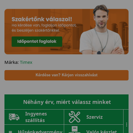
Márka:
Timex
Kérdése van? Kérjen visszahívást
Néhány érv, miért válassz minket
Ingyenes
Szerviz
szállítás
...
Hűségkedvezmény
Valós készlet