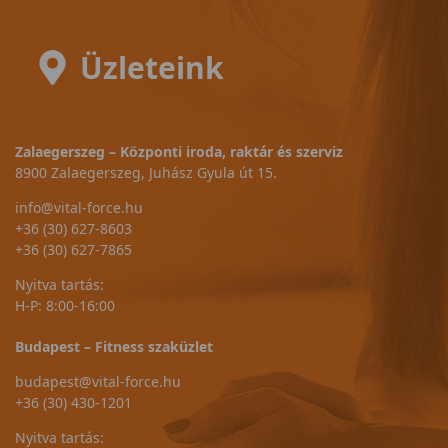
Üzleteink
Zalaegerszeg – Központi iroda, raktár és szerviz
8900 Zalaegerszeg, Juhász Gyula út 15.
info@vital-force.hu
+36 (30) 627-8603
+36 (30) 627-7865
Nyitva tartás:
H-P: 8:00-16:00
Budapest – Fitness szaküzlet
budapest@vital-force.hu
+36 (30) 430-1201
Nyitva tartás: