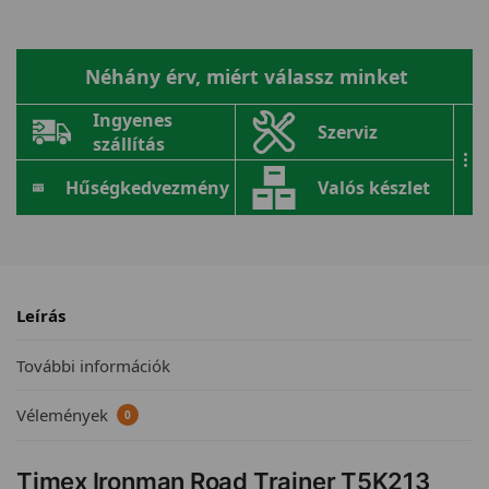
Néhány érv, miért válassz minket
Ingyenes
Szerviz
szállítás
...
Hűségkedvezmény
Valós készlet
Leírás
További információk
Vélemények
0
Timex Ironman Road Trainer T5K213