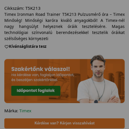
Cikkszám:
T5K213
Timex Ironman Road Trainer T5K213 Pulzusmérő óra – Timex
Minőség! Minőségi karóra kiváló anyagokból! A Timex-nél
nagy hangsúlyt helyeznek óráik tesztelésére. Magas
technológiai színvonalú berendezésekkel tesztelik óráikat
szélsőséges környezeti
Kívánságlistára tesz
Márka:
Timex
Kérdése van? Kérjen visszahívást