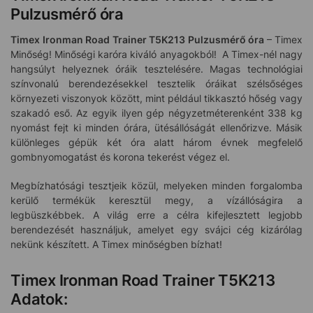
Pulzusmérő óra
Timex Ironman Road Trainer T5K213
Pulzusmérő óra
– Timex
Minőség! Minőségi karóra kiváló anyagokból! A Timex-nél nagy
hangsúlyt helyeznek óráik tesztelésére. Magas technológiai
színvonalú berendezésekkel tesztelik óráikat szélsőséges
környezeti viszonyok között, mint például tikkasztó hőség vagy
szakadó eső. Az egyik ilyen gép négyzetméterenként 338 kg
nyomást fejt ki minden órára, ütésállóságát ellenőrizve. Másik
különleges gépük két óra alatt három évnek megfelelő
gombnyomogatást és korona tekerést végez el.
Megbízhatósági tesztjeik közül, melyeken minden forgalomba
kerülő termékük keresztül megy, a vízállóságira a
legbüszkébbek. A világ erre a célra kifejlesztett legjobb
berendezését használjuk, amelyet egy svájci cég kizárólag
nekünk készített. A Timex minőségben bízhat!
Timex Ironman Road Trainer T5K213
Adatok: