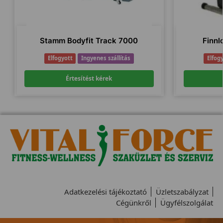
Stamm Bodyfit Track 7000
Finnlo
Elfogyott
Ingyenes szállítás
Elfog
Értesítést kérek
Adatkezelési tájékoztató
Üzletszabályzat
Cégünkről
Ügyfélszolgálat