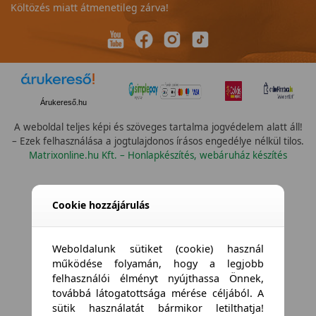
Költözés miatt átmenetileg zárva!
Árukereső.hu
A weboldal teljes képi és szöveges tartalma jogvédelem alatt áll!
– Ezek felhasználása a jogtulajdonos írásos engedélye nélkül tilos.
Matrixonline.hu Kft. – Honlapkészítés, webáruház készítés
Cookie hozzájárulás
Weboldalunk sütiket (cookie) használ
működése folyamán, hogy a legjobb
felhasználói élményt nyújthassa Önnek,
továbbá látogatottsága mérése céljából. A
sütik használatát bármikor letilthatja!