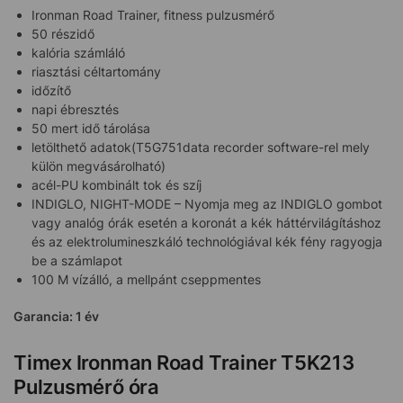
Ironman Road Trainer, fitness pulzusmérő
50 részidő
kalória számláló
riasztási céltartomány
időzítő
napi ébresztés
50 mert idő tárolása
letölthető adatok(T5G751data recorder software-rel mely
külön megvásárolható)
acél-PU kombinált tok és szíj
INDIGLO, NIGHT-MODE – Nyomja meg az INDIGLO gombot
vagy analóg órák esetén a koronát a kék háttérvilágításhoz
és az elektrolumineszkáló technológiával kék fény ragyogja
be a számlapot
100 M vízálló, a mellpánt cseppmentes
Garancia: 1 év
Timex Ironman Road Trainer T5K213
Pulzusmérő óra