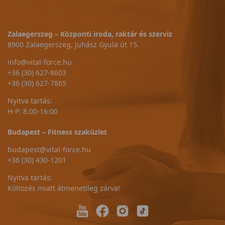
Zalaegerszeg – Központi iroda, raktár és szerviz
8900 Zalaegerszeg, Juhász Gyula út 15.
info@vital-force.hu
+36 (30) 627-8603
+36 (30) 627-7865
Nyitva tartás:
H-P: 8:00-16:00
Budapest – Fitness szaküzlet
budapest@vital-force.hu
+36 (30) 430-1201
Nyitva tartás:
Költözés miatt átmenetileg zárva!