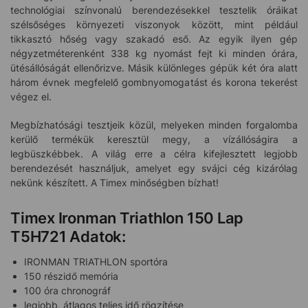
technológiai színvonalú berendezésekkel tesztelik óráikat
szélsőséges környezeti viszonyok között, mint például
tikkasztó hőség vagy szakadó eső. Az egyik ilyen gép
négyzetméterenként 338 kg nyomást fejt ki minden órára,
ütésállóságát ellenőrizve. Másik különleges gépük két óra alatt
három évnek megfelelő gombnyomogatást és korona tekerést
végez el.
Megbízhatósági tesztjeik közül, melyeken minden forgalomba
kerülő termékük keresztül megy, a vízállóságira a
legbüszkébbek. A világ erre a célra kifejlesztett legjobb
berendezését használjuk, amelyet egy svájci cég kizárólag
nekünk készített. A Timex minőségben bízhat!
Timex Ironman Triathlon 150 Lap
T5H721 Adatok:
IRONMAN TRIATHLON sportóra
150 részidő memória
100 óra chronográf
legjobb, átlagos teljes idő rögzítése