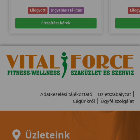
Elfogyott
Ingyenes szállítás
Elfog
Értesítést kérek
Adatkezelési tájékoztató
Üzletszabályzat
Cégünkről
Ügyfélszolgálat
Üzleteink