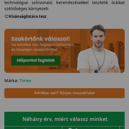
technológiai színvonalú berendezésekkel tesztelik óráikat
szélsőséges környezeti
Kívánságlistára tesz
Márka:
Timex
Kérdése van? Kérjen visszahívást
Néhány érv, miért válassz minket