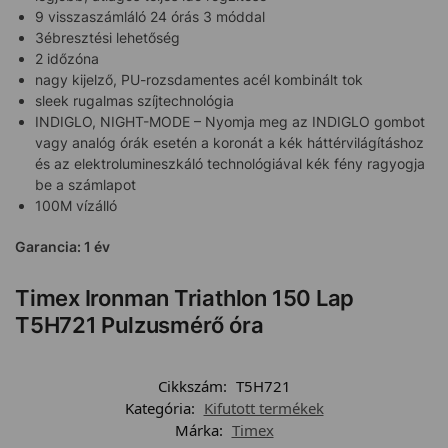
9 visszaszámláló 24 órás 3 móddal
3ébresztési lehetőség
2 időzóna
nagy kijelző, PU-rozsdamentes acél kombinált tok
sleek rugalmas szíjtechnológia
INDIGLO, NIGHT-MODE – Nyomja meg az INDIGLO gombot
vagy analóg órák esetén a koronát a kék háttérvilágításhoz
és az elektrolumineszkáló technológiával kék fény ragyogja
be a számlapot
100M vízálló
Garancia: 1 év
Timex Ironman Triathlon 150 Lap
T5H721 Pulzusmérő óra
Cikkszám:
T5H721
Kategória:
Kifutott termékek
Márka:
Timex