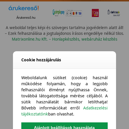
Árukereső.hu
A weboldal teljes képi és szöveges tartalma jogvédelem alatt áll!
– Ezek felhasználása a jogtulajdonos írásos engedélye nélkül tilos.
Matrixonline.hu Kft. – Honlapkészítés, webáruház készítés
Cookie hozzájárulás
Weboldalunk sütiket (cookie) használ
működése folyamán, hogy a legjobb
felhasználói élményt nyújthassa Önnek,
továbbá látogatottsága mérése céljából. A
sütik használatát bármikor letilthatja!
Bővebb információkat erről
Adatkezelési
tájékoztatónk
ban olvashat.
Ajánlott beállítások használata