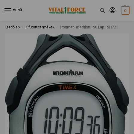
MENÜ
0
Kezdőlap
Kifutott termékek
Ironman Triathlon 150 Lap T5H721
/
/