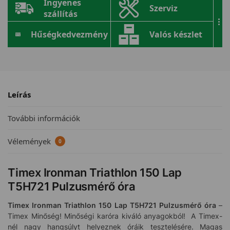
Ingyenes
Szerviz
szállítás
...
Hűségkedvezmény
Valós készlet
Leírás
További információk
Vélemények
0
Timex Ironman Triathlon 150 Lap
T5H721 Pulzusmérő óra
Timex Ironman Triathlon 150 Lap T5H721
Pulzusmérő óra
–
Timex Minőség! Minőségi karóra kiváló anyagokból! A Timex-
nél nagy hangsúlyt helyeznek óráik tesztelésére. Magas