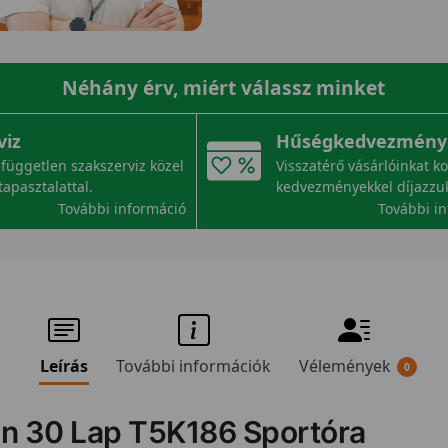
Néhány érv, miért válassz minket
viz
Hűségkedvezmény
független szakszerviz közel
Visszatérő vásárlóinkat k
tapasztalattal.
kedvezményekkel díjazzu
További információ
További i
Leírás
További információk
Vélemények
0
on 30 Lap T5K186 Sportóra