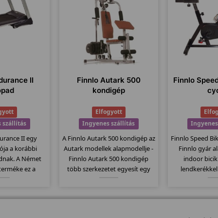
durance II
Finnlo Autark 500
Finnlo Speed
ópad
kondigép
cy
gyott
Elfogyott
Elfo
 szállítás
Ingyenes szállítás
Ingyenes 
urance II egy
A Finnlo Autark 500 kondigép az
Finnlo Speed Bik
ziója a korábbi
Autark modellek alapmodellje -
Finnlo gyár a
dnak. A Német
Finnlo Autark 500 kondigép
indoor bicik
 terméke ez a
több szerkezetet egyesít egy
lendkerékkel
nőségi termék.
gépben és ezáltal sokoldalú
computere ko
ésszög, 148x51 -
gyakorlati lehetőségeket kínál. A
mellkasi jel
szállítógörgők, 26
húzódzkodás, pillangó,
Kitűnően alkal
 jellemzi ezt a
láberősítő...stb.
biciklizésre,