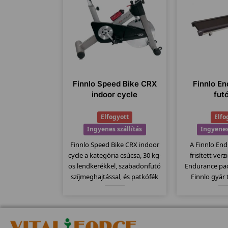
Finnlo Speed Bike CRX
Finnlo En
indoor cycle
fut
Elfogyott
Elfo
Ingyenes szállítás
Ingyenes
Finnlo Speed Bike CRX indoor
A Finnlo End
cycle a kategória csúcsa, 30 kg-
frisített ver
os lendkerékkel, szabadonfutó
Endurance pa
szíjmeghajtással, és patkófék
Finnlo gyár
szerű filc alapú fékező
megbízható mi
rendszerrel szerelve. Csak
Elektromos dől
kitartóknak, ekkora
es futófelület, 
lendkerékkel csúcsokat
program... stb