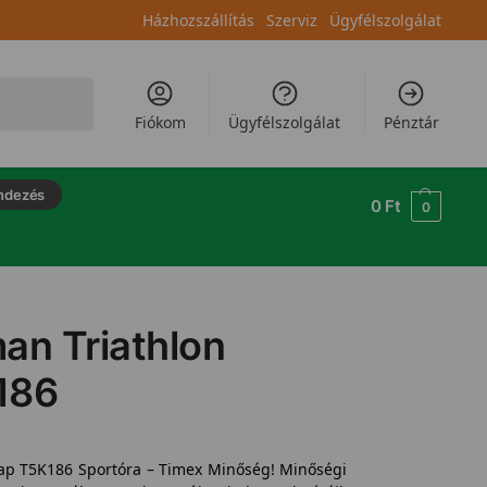
Házhozszállítás
Szerviz
Ügyfélszolgálat
Keresés
Fiókom
Ügyfélszolgálat
Pénztár
ndezés
0
Ft
0
an Triathlon
186
Lap T5K186 Sportóra – Timex Minőség! Minőségi