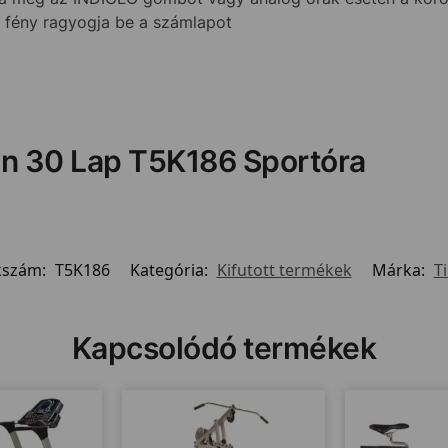
k fény ragyogja be a számlapot
on 30 Lap T5K186 Sportóra
kszám:
T5K186
Kategória:
Kifutott termékek
Márka:
T
Kapcsolódó termékek