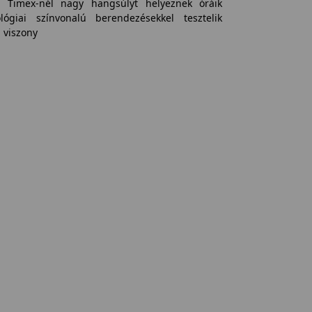
A Timex-nél nagy hangsúlyt helyeznek óráik
lógiai színvonalú berendezésekkel tesztelik
 viszony