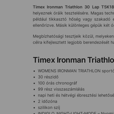
Timex Ironman Triathlon 30 Lap T5K1
helyeznek óráik tesztelésére. Magas tech
például tikkasztó hőség vagy szakadó e
ellenőrizve. Másik különleges gépük két 
Megbízhatósági tesztjeik közül, melyeken
célra kifejlesztett legjobb berendezését 
Timex Ironman Triathl
WOMENS IRONMAN TRIATHLON sportó
30 részidő
100 órás chronográf
99 rész visszaszámlálás
napi heti és hétvégi ébresztési lehetős
2 időzóna
szilikon szíj
INDIGLO, NIGHT-LIGHT-MODE – Nyomja m