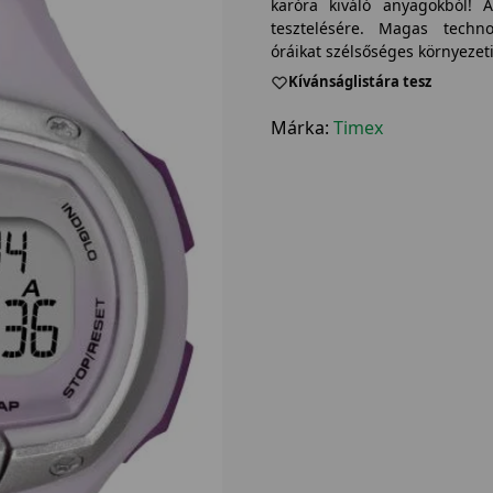
karóra kiváló anyagokból! 
tesztelésére. Magas techno
óráikat szélsőséges környezeti
Kívánságlistára tesz
Márka:
Timex