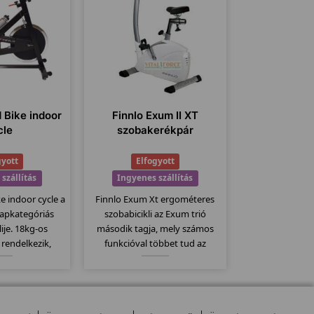
 Bike indoor
Finnlo Exum II XT
cle
szobakerékpár
gyott
Elfogyott
szállítás
Ingyenes szállítás
e indoor cycle a
Finnlo Exum Xt ergométeres
lapkategóriás
szobabicikli az Exum trió
lije. 18kg-os
második tagja, mely számos
 rendelkezik,
funkcióval többet tud az
mpatibilis a
alapmodellnél. Itt is
adó övekkel.
megtartották az erős vázat és
mas erőltetett
ezáltal szintén 150kg-os
 szabadon futó
teherbírással rendelkezik....