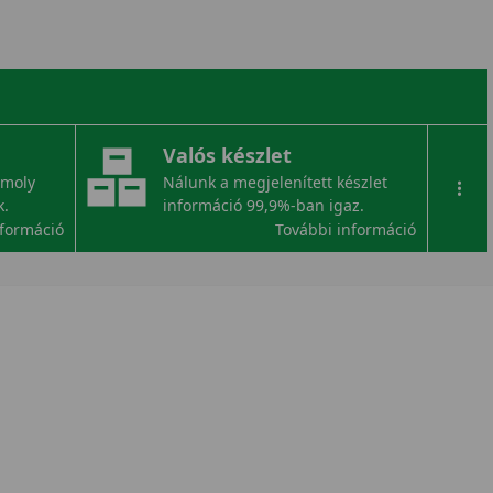
Valós készlet
omoly
Nálunk a megjelenített készlet
...
k.
információ 99,9%-ban igaz.
nformáció
További információ