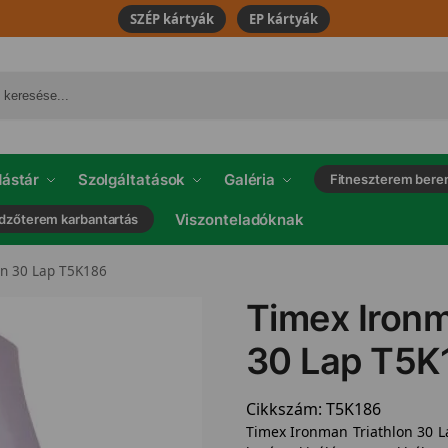
SZÉP kártyák
EP kártyák
ástár
Szolgáltatások
Galéria
Fitneszterem bere
Viszonteladóknak
dzőterem karbantartás
on 30 Lap T5K186
Timex Ironm
30 Lap T5K
Cikkszám:
T5K186
Timex Ironman Triathlon 30 