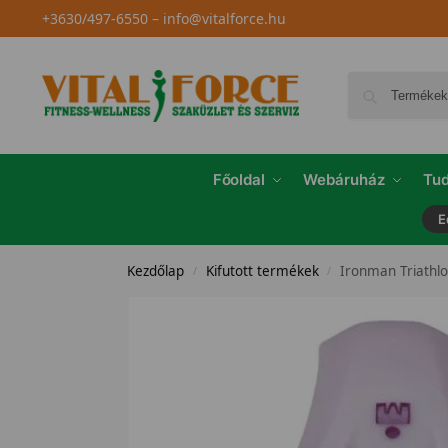
+3630/497-6550
–
info@vitalforce.hu
Főoldal
Webáruház
Tud
E
Kezdőlap
Kifutott termékek
Ironman Triathl
/
/