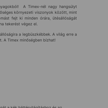
nyagokból! A Timex-nél nagy hangsúlyt
sőséges környezeti viszonyok között, mint
ást fejt ki minden órára, ütésállóságát
a tekerést végez el.
llóságira a legbüszkébbek. A világ erre a
tt. A Timex minőségben bízhat!
 a kék háttérvilágításhoz és az