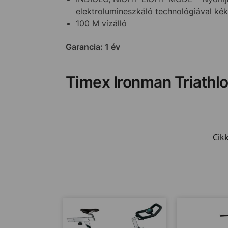
elektrolumineszkáló technológiával ké
100 M vízálló
Garancia: 1 év
Timex Ironman Triathl
Cik