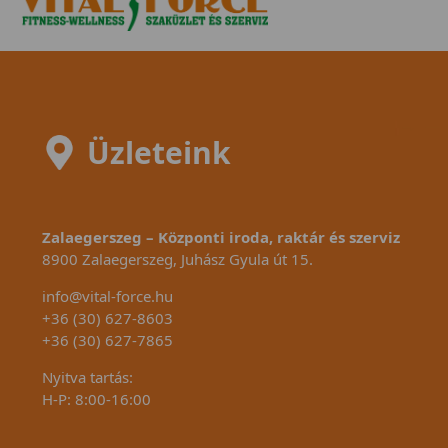
dönthetünk meg!
mod
Üzleteink
Zalaegerszeg – Központi iroda, raktár és szerviz
8900 Zalaegerszeg, Juhász Gyula út 15.
info@vital-force.hu
+36 (30) 627-8603
+36 (30) 627-7865
Nyitva tartás:
H-P: 8:00-16:00