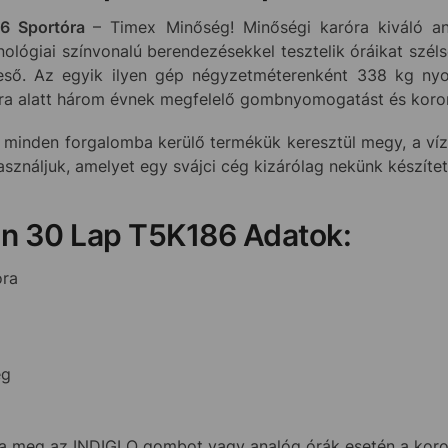
86
Sportóra
– Timex Minőség! Minőségi karóra kiváló a
nológiai színvonalú berendezésekkel tesztelik óráikat szél
ső. Az egyik ilyen gép négyzetméterenként 338 kg nyom
óra alatt három évnek megfelelő gombnyomogatást és koron
 minden forgalomba kerülő termékük keresztül megy, a vízá
használjuk, amelyet egy svájci cég kizárólag nekünk készíte
on 30 Lap T5K186 Adatok:
ra
ég
eg az INDIGLO gombot vagy analóg órák esetén a koronát