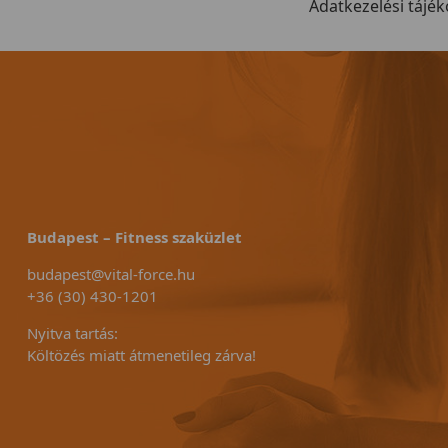
ellt.
Adatkezelési tájék
meghajtó r
Budapest – Fitness szaküzlet
budapest@vital-force.hu
+36 (30) 430-1201
Nyitva tartás:
Költözés miatt átmenetileg zárva!