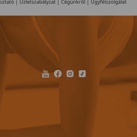
oztató
endszerét.
Üzletszabályzat
Cégünkről
Ügyfélszolgálat