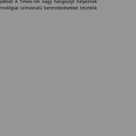
gokból! A Timex-nél nagy hangsúlyt helyeznek
hnológiai színvonalú berendezésekkel tesztelik
i