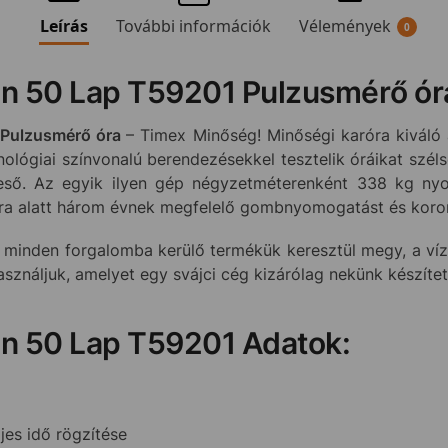
Leírás
További információk
Vélemények
0
on 50 Lap T59201 Pulzusmérő ór
Pulzusmérő óra
– Timex Minőség! Minőségi karóra kiváló
nológiai színvonalú berendezésekkel tesztelik óráikat szél
ső. Az egyik ilyen gép négyzetméterenként 338 kg nyom
óra alatt három évnek megfelelő gombnyomogatást és koron
 minden forgalomba kerülő termékük keresztül megy, a vízá
használjuk, amelyet egy svájci cég kizárólag nekünk készíte
on 50 Lap T59201 Adatok:
jes idő rögzítése