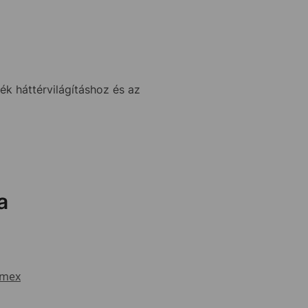
 háttérvilágításhoz és az
a
imex