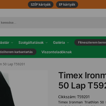
SZÉP kártyák
EP kártyák
ástár
Szolgáltatások
Galéria
Fitneszterem bere
Viszonteladóknak
dzőterem karbantartás
on 50 Lap T59201
Timex Ironm
50 Lap T59
Cikkszám:
T59201
Timex Ironman Triathlon 50