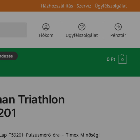
Házhozszállítás
Szerviz
Ügyfélszolgálat
Keresés
Fiókom
Ügyfélszolgálat
Pénztár
ndezés
0
Ft
0
an Triathlon
201
 Lap T59201 Pulzusmérő óra – Timex Minőség!