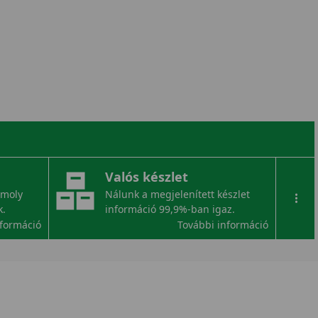
Valós készlet
omoly
Nálunk a megjelenített készlet
...
k.
információ 99,9%-ban igaz.
nformáció
További információ