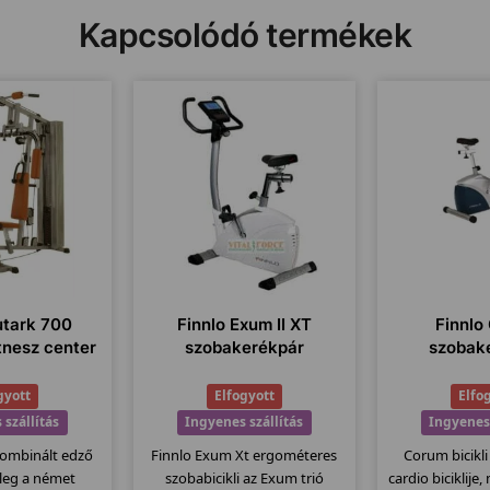
Kapcsolódó termékek
utark 700
Finnlo Exum II XT
Finnlo
itnesz center
szobakerékpár
szobak
gyott
Elfogyott
Elfo
 szállítás
Ingyenes szállítás
Ingyenes 
ombinált edző
Finnlo Exum Xt ergométeres
Corum bicikli
ileg a német
szobabicikli az Exum trió
cardio biciklije