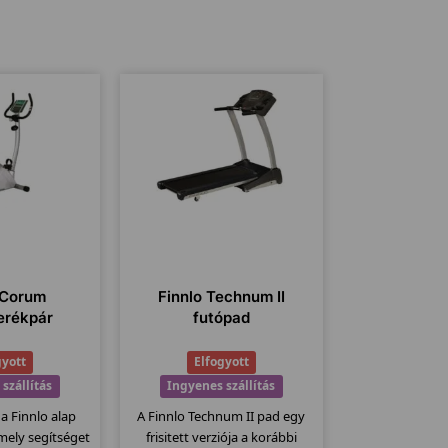
 Corum
Finnlo Technum II
erékpár
futópad
gyott
Elfogyott
szállítás
Ingyenes szállítás
 a Finnlo alap
A Finnlo Technum II pad egy
, mely segítséget
frisitett verziója a korábbi