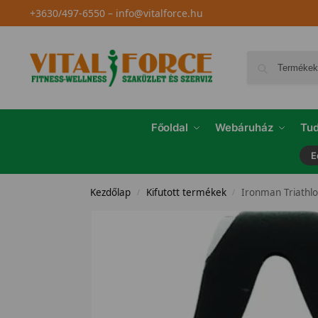
+3630/497-6550
–
info@vitalforce.hu
Főoldal
Webáruház
Tud
E
Kezdőlap
Kifutott termékek
Ironman Triathl
/
/