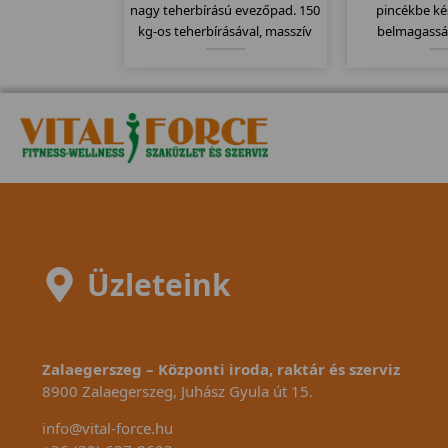
nagy teherbírású evezőpad. 150
pincékbe ké
kg-os teherbírásával, masszív
belmagassá
erős vázával akár fitnesztermek
Azoknak aján
dísze is lehet! 30-300 watt-ig
belmagass
állítható nehézségi szint, 11
program, összecsukható
modell.
Üzleteink
Zalaegerszeg – Központi iroda, raktár és szerviz
8900 Zalaegerszeg, Juhász Gyula út 15.
info@vital-force.hu