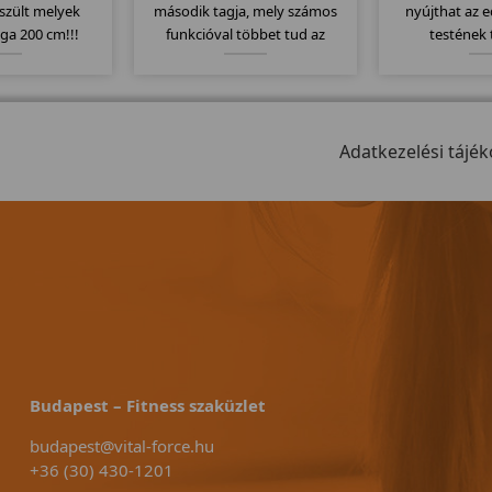
szült melyek
második tagja, mely számos
nyújthat az 
ga 200 cm!!!
funkcióval többet tud az
testének 
ljuk akiknek a
alapmodellnél. Itt is
karbantartás
ága kicsi!
megtartották az erős vázat és
kivitel, könnye
ezáltal szintén 150kg-os
év gar
teherbírással rendelkezik....
Adatkezelési tájék
Budapest – Fitness szaküzlet
budapest@vital-force.hu
+36 (30) 430-1201