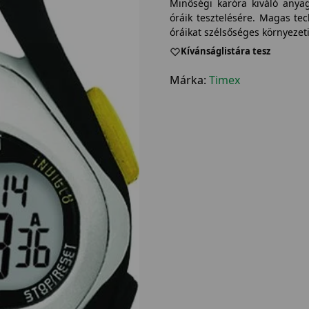
Minőségi karóra kiváló anya
óráik tesztelésére. Magas tec
óráikat szélsőséges környezet
Kívánságlistára tesz
Márka:
Timex