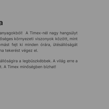
a
 anyagokból! A Timex-nél nagy hangsúlyt
sőséges környezeti viszonyok között, mint
ást fejt ki minden órára, ütésállóságát
a tekerést végez el.
llóságira a legbüszkébbek. A világ erre a
tt. A Timex minőségben bízhat!