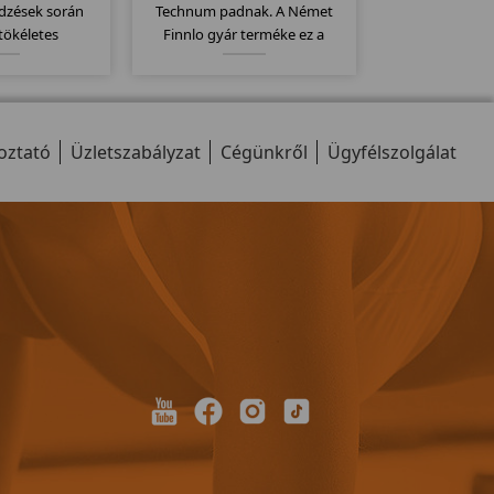
edzések során
Technum padnak. A Német
tökéletes
Finnlo gyár terméke ez a
ában! Elegáns
megbízható minőségi pad.
n mozgatható! 2
Elektromos dőlésszög,
ancia!
135x44cm-es futófelület,
szállítógörgők, 9 program... stb
oztató
Üzletszabályzat
jellemzi ezt a modellt...
Cégünkről
Ügyfélszolgálat