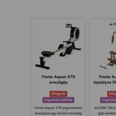
Finnlo Aquon XTR
Finnlo A
evezőgép
lapsúlyos f
Elfogyott
Elfo
Ingyenes szállítás
Ingyenes
Finnlo Aquon XTR ergométeres
AUTARK 700 K
evezőpad egy kitűnő minőségi
gép eredet