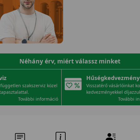
Néhány érv, miért válassz minket
viz
Hűségkedvezmény
független szakszerviz közel
Visszatérő vásárlóinkat k
tapasztalattal.
kedvezményekkel díjazzu
További információ
További i