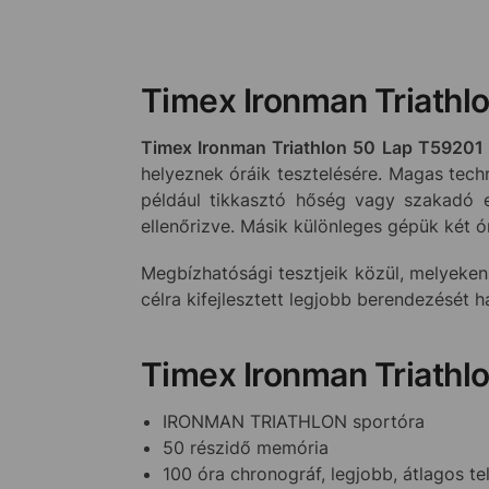
Timex Ironman Triathl
Timex Ironman Triathlon 50 Lap T59201
helyeznek óráik tesztelésére. Magas tech
például tikkasztó hőség vagy szakadó e
ellenőrizve. Másik különleges gépük két 
Megbízhatósági tesztjeik közül, melyeken
célra kifejlesztett legjobb berendezését 
Timex Ironman Triathl
IRONMAN TRIATHLON sportóra
50 részidő memória
100 óra chronográf, legjobb, átlagos tel