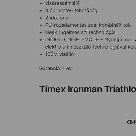
visszaszámláló
3 ébresztési lehetőség
2 időzóna
PU-rozsdamentes acél kombinált tok
sleek rugalmas szíjtechnológia
INDIGLO, NIGHT-MODE – Nyomja meg az 
elektrolumineszkáló technológiával ké
100M vízálló
Garancia: 1 év
Timex Ironman Triathl
Cik