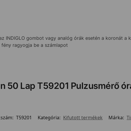
INDIGLO gombot vagy analóg órák esetén a koronát a kék
k fény ragyogja be a számlapot
on 50 Lap T59201 Pulzusmérő ór
kszám:
T59201
Kategória:
Kifutott termékek
Márka:
T