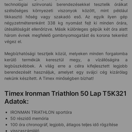
technológiai színvonalú berendezésekkel tesztelik óráikat
szélsőséges környezeti viszonyok között, mint például
tikkasztó hőség vagy szakadó eső. Az egyik ilyen gép
négyzetméterenként 338 kg nyomást fejt ki minden órára,
ütésállóságát ellenőrizve. Másik különleges gépük két óra alatt
három évnek megfelelő gombnyomogatást és korona tekerést
végez el.
Megbízhatósági tesztjeik közül, melyeken minden forgalomba
kerülő termékük keresztül megy, a vízállóságira a
legbüszkébbek. A világ erre a célra kifejlesztett legjobb
berendezését használjuk, amelyet egy svájci cég kizárólag
nekünk készített. A Timex minőségben bízhat!
Timex Ironman Triathlon 50 Lap T5K321
Adatok:
IRONMAN TRIATHLON sportóra
50 részidő memória
100 óra chronográf, legjobb, átlagos teljes idő rögzítése
visszaszámláló