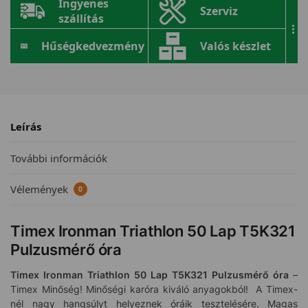
Ingyenes
Szerviz
szállítás
...
Hűségkedvezmény
Valós készlet
Leírás
További információk
Vélemények
0
Timex Ironman Triathlon 50 Lap T5K321
Pulzusmérő óra
Timex Ironman Triathlon 50 Lap T5K321
Pulzusmérő óra
–
Timex Minőség! Minőségi karóra kiváló anyagokból! A Timex-
nél nagy hangsúlyt helyeznek óráik tesztelésére. Magas