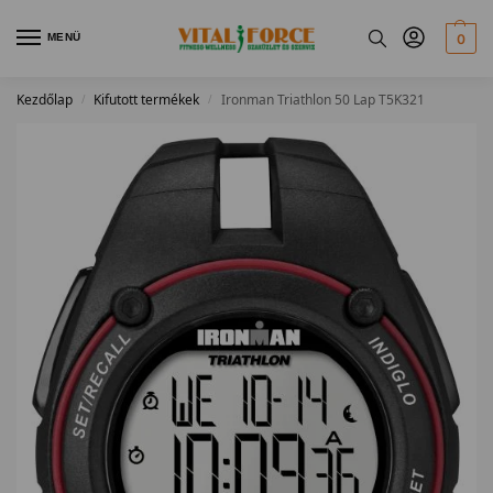
MENÜ
0
Kezdőlap
Kifutott termékek
Ironman Triathlon 50 Lap T5K321
/
/