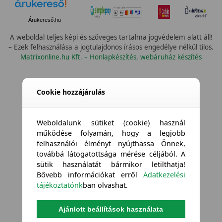
Árukereső.hu
A weboldal teljes képi és szöveges tartalma jogvédelem alatt áll!
– Ezek felhasználása a jogtulajdonos írásos engedélye nélkül tilos.
Matrixonline.hu Kft. – Honlapkészítés, webáruház készítés
Cookie hozzájárulás
Weboldalunk sütiket (cookie) használ
működése folyamán, hogy a legjobb
felhasználói élményt nyújthassa Önnek,
továbbá látogatottsága mérése céljából. A
sütik használatát bármikor letilthatja!
Bővebb információkat erről
Adatkezelési
tájékoztatónk
ban olvashat.
Ajánlott beállítások használata