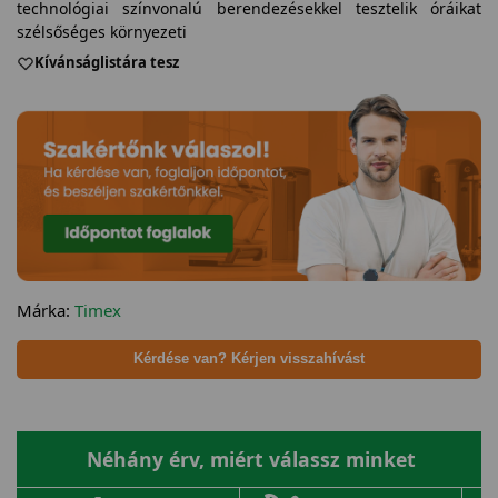
technológiai színvonalú berendezésekkel tesztelik óráikat
szélsőséges környezeti
Kívánságlistára tesz
Márka:
Timex
Kérdése van? Kérjen visszahívást
Néhány érv, miért válassz minket