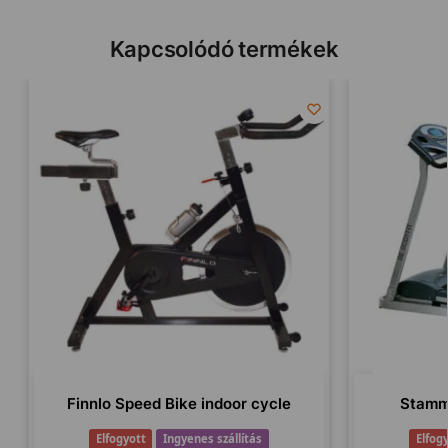
Kapcsolódó termékek
Finnlo Speed Bike indoor cycle
Stamm
Elfogyott
Ingyenes szállítás
Elfog