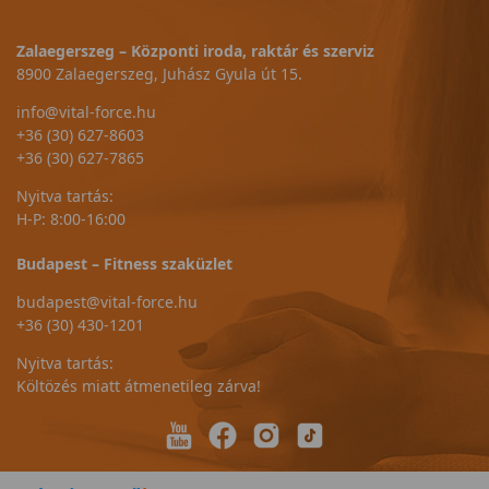
Zalaegerszeg – Központi iroda, raktár és szerviz
8900 Zalaegerszeg, Juhász Gyula út 15.
info@vital-force.hu
+36 (30) 627-8603
+36 (30) 627-7865
Nyitva tartás:
H-P: 8:00-16:00
Budapest – Fitness szaküzlet
budapest@vital-force.hu
+36 (30) 430-1201
Nyitva tartás:
Költözés miatt átmenetileg zárva!