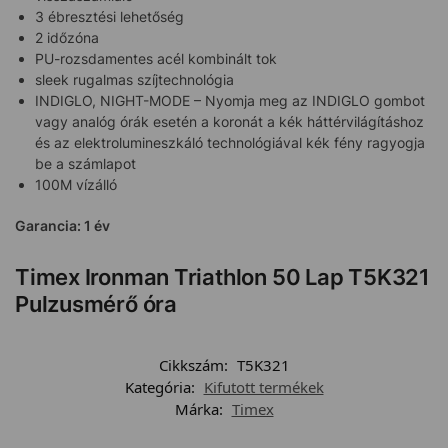
3 ébresztési lehetőség
2 időzóna
PU-rozsdamentes acél kombinált tok
sleek rugalmas szíjtechnológia
INDIGLO, NIGHT-MODE – Nyomja meg az INDIGLO gombot
vagy analóg órák esetén a koronát a kék háttérvilágításhoz
és az elektrolumineszkáló technológiával kék fény ragyogja
be a számlapot
100M vízálló
Garancia: 1 év
Timex Ironman Triathlon 50 Lap T5K321
Pulzusmérő óra
Cikkszám:
T5K321
Kategória:
Kifutott termékek
Márka:
Timex