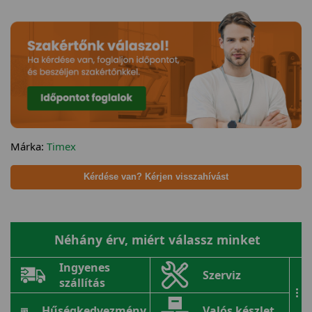
Márka:
Timex
Kérdése van? Kérjen visszahívást
Néhány érv, miért válassz minket
Ingyenes
Szerviz
szállítás
...
Hűségkedvezmény
Valós készlet