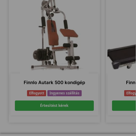
Finnlo Autark 500 kondigép
Finn
Elfogyott
Ingyenes szállítás
Elfog
Értesítést kérek