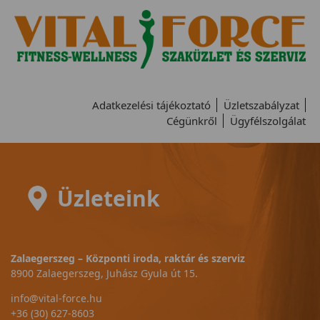
Adatkezelési tájékoztató
Üzletszabályzat
Cégünkről
Ügyfélszolgálat
Üzleteink
Zalaegerszeg – Központi iroda, raktár és szerviz
8900 Zalaegerszeg, Juhász Gyula út 15.
info@vital-force.hu
+36 (30) 627-8603