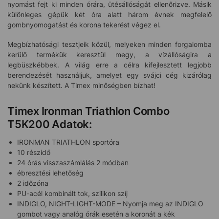
nyomást fejt ki minden órára, ütésállóságát ellenőrizve. Másik
különleges gépük két óra alatt három évnek megfelelő
gombnyomogatást és korona tekerést végez el.
Megbízhatósági tesztjeik közül, melyeken minden forgalomba
kerülő termékük keresztül megy, a vízállóságira a
legbüszkébbek. A világ erre a célra kifejlesztett legjobb
berendezését használjuk, amelyet egy svájci cég kizárólag
nekünk készített. A Timex minőségben bízhat!
Timex Ironman Triathlon Combo
T5K200 Adatok:
IRONMAN TRIATHLON sportóra
10 részidő
24 órás visszaszámlálás 2 módban
ébresztési lehetőség
2 időzóna
PU-acél kombinált tok, szilikon szíj
INDIGLO, NIGHT-LIGHT-MODE – Nyomja meg az INDIGLO
gombot vagy analóg órák esetén a koronát a kék