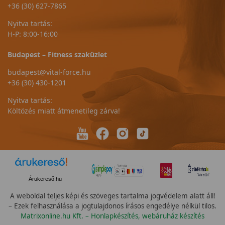
+36 (30) 627-7865
Nyitva tartás:
H-P: 8:00-16:00
Budapest – Fitness szaküzlet
budapest@vital-force.hu
+36 (30) 430-1201
Nyitva tartás:
Költözés miatt átmenetileg zárva!
Árukereső.hu
A weboldal teljes képi és szöveges tartalma jogvédelem alatt áll!
– Ezek felhasználása a jogtulajdonos írásos engedélye nélkül tilos.
Matrixonline.hu Kft. – Honlapkészítés, webáruház készítés