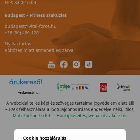
H-P: 8:00-16:00
Budapest – Fitness szaküzlet
budapest@vital-force.hu
+36 (30) 430-1201
Nyitva tartás:
Költözés miatt átmenetileg zárva!
Árukereső.hu
A weboldal teljes képi és szöveges tartalma jogvédelem alatt áll!
– Ezek felhasználása a jogtulajdonos írásos engedélye nélkül tilos.
Matrixonline.hu Kft. – Honlapkészítés, webáruház készítés
Cookie hozzájárulás