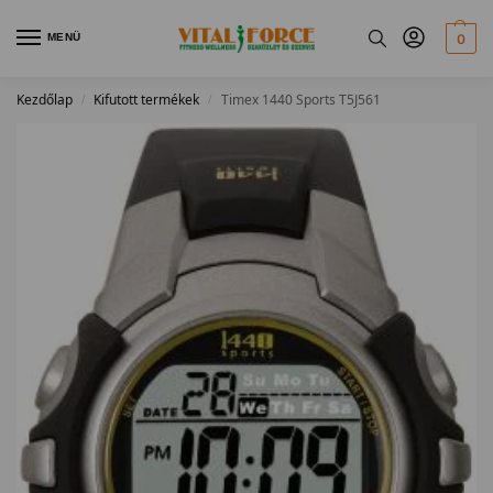
MENÜ
0
Kezdőlap
Kifutott termékek
Timex 1440 Sports T5J561
/
/