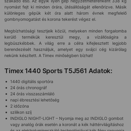
szakadó eső. Az egyik ilyen gép négyzetméterenként 338 kg
nyomást fejt ki minden órára, ütésállóságát ellenőrizve. Másik
különleges gépük két óra alatt három évnek megfelelő
gombnyomogatást és korona tekerést végez el.
Megbízhatósági tesztjeik közül, melyeken minden forgalomba
kerülő termékük keresztül megy, a vízállóságira a
legbüszkébbek. A világ erre a célra kifejlesztett legjobb
berendezését használjuk, amelyet egy svájci cég kizárólag
nekünk készített. A Timex minőségben bízhat!
Timex 1440 Sports T5J561 Adatok:
1440 digitális sportóra
24 órás chronográf
24 órás visszaszámláló
napi ébresztési lehetőség
2 időzóna
szilikon szíj
INDIGLO NIGHT-LIGHT – Nyomja meg az INDIGLO gombot
vagy analóg órák esetén a koronát a kék háttérvilágításhoz
és az elektrolumineszkáló technológiával kék fény ragyogja