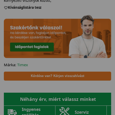
környezeti viszonyok között,
Kívánságlistára tesz
Márka:
Timex
Kérdése van? Kérjen visszahívást
Néhány érv, miért válassz minket
Ingyenes
Szerviz
szállítás