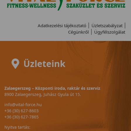
Adatkezelési tájékoztató
Üzletszabályzat
Cégünkről
Ügyfélszolgálat
Üzleteink
Zalaegerszeg – Központi iroda, raktár és szerviz
8900 Zalaegerszeg, Juhász Gyula út 15.
info@vital-force.hu
+36 (30) 627-8603
+36 (30) 627-7865
Nyitva tartás: