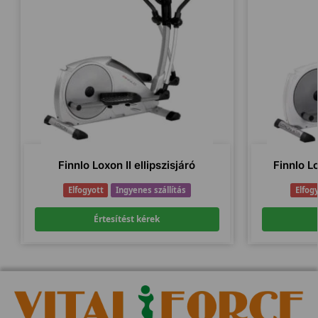
Finnlo Loxon II ellipszisjáró
Finnlo Lo
Elfogyott
Ingyenes szállítás
Elfog
Értesítést kérek