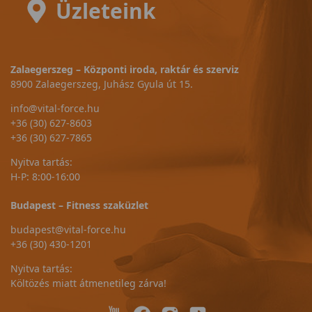
Üzleteink
Zalaegerszeg – Központi iroda, raktár és szerviz
8900 Zalaegerszeg, Juhász Gyula út 15.
info@vital-force.hu
+36 (30) 627-8603
+36 (30) 627-7865
Nyitva tartás:
H-P: 8:00-16:00
Budapest – Fitness szaküzlet
budapest@vital-force.hu
+36 (30) 430-1201
Nyitva tartás:
Költözés miatt átmenetileg zárva!