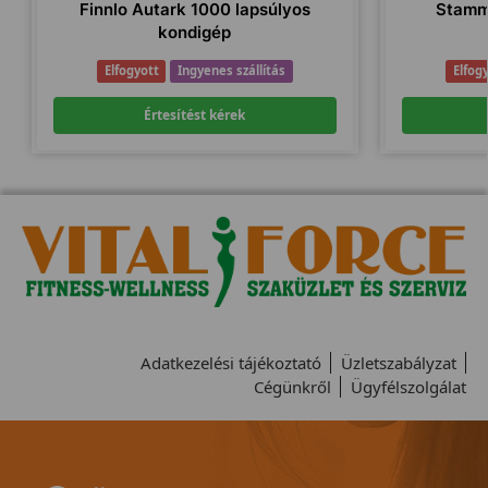
Finnlo Autark 1000 lapsúlyos
Stamm
kondigép
Elfogyott
Ingyenes szállítás
Elfog
Értesítést kérek
Adatkezelési tájékoztató
Üzletszabályzat
Cégünkről
Ügyfélszolgálat