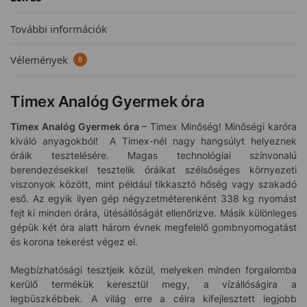
További információk
Vélemények
0
Timex Analóg Gyermek óra
Timex Analóg Gyermek óra
– Timex Minőség! Minőségi karóra
kiváló anyagokból! A Timex-nél nagy hangsúlyt helyeznek
óráik tesztelésére. Magas technológiai színvonalú
berendezésekkel tesztelik óráikat szélsőséges környezeti
viszonyok között, mint például tikkasztó hőség vagy szakadó
eső. Az egyik ilyen gép négyzetméterenként 338 kg nyomást
fejt ki minden órára, ütésállóságát ellenőrizve. Másik különleges
gépük két óra alatt három évnek megfelelő gombnyomogatást
és korona tekerést végez el.
Megbízhatósági tesztjeik közül, melyeken minden forgalomba
kerülő termékük keresztül megy, a vízállóságira a
legbüszkébbek. A világ erre a célra kifejlesztett legjobb