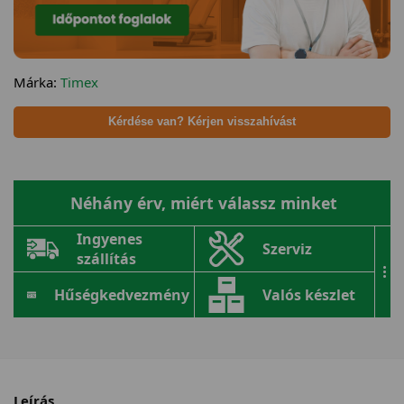
Márka:
Timex
Kérdése van? Kérjen visszahívást
Néhány érv, miért válassz minket
Ingyenes
Szerviz
szállítás
...
Hűségkedvezmény
Valós készlet
Leírás