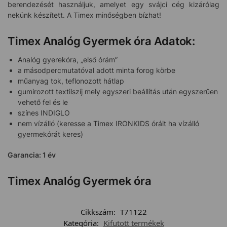
berendezését használjuk, amelyet egy svájci cég kizárólag
nekünk készített. A Timex minőségben bízhat!
Timex Analóg Gyermek óra Adatok:
Analóg gyerekóra, „első órám”
a másodpercmutatóval adott minta forog körbe
műanyag tok, teflonozott hátlap
gumirozott textilszíj mely egyszeri beállítás után egyszerűen
vehető fel és le
színes INDIGLO
nem vízálló (keresse a Timex IRONKIDS óráit ha vízálló
gyermekórát keres)
Garancia: 1 év
Timex Analóg Gyermek óra
Cikkszám:
T71122
Kategória:
Kifutott termékek