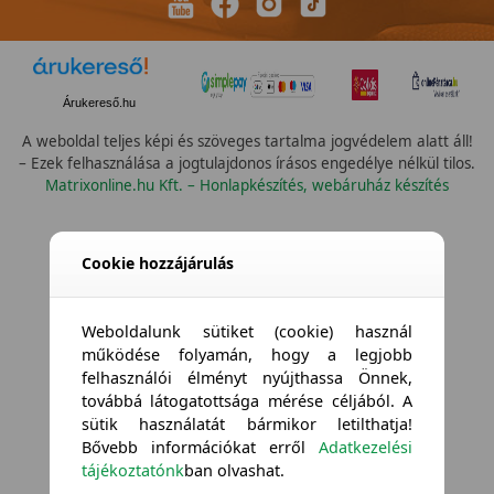
Árukereső.hu
A weboldal teljes képi és szöveges tartalma jogvédelem alatt áll!
– Ezek felhasználása a jogtulajdonos írásos engedélye nélkül tilos.
Matrixonline.hu Kft. – Honlapkészítés, webáruház készítés
Cookie hozzájárulás
Weboldalunk sütiket (cookie) használ
működése folyamán, hogy a legjobb
felhasználói élményt nyújthassa Önnek,
továbbá látogatottsága mérése céljából. A
sütik használatát bármikor letilthatja!
Bővebb információkat erről
Adatkezelési
tájékoztatónk
ban olvashat.