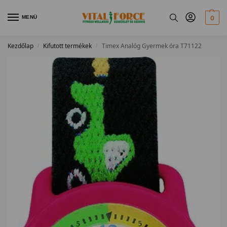
MENÜ
0
Kezdőlap
Kifutott termékek
Timex Analóg Gyermek óra T71122
/
/