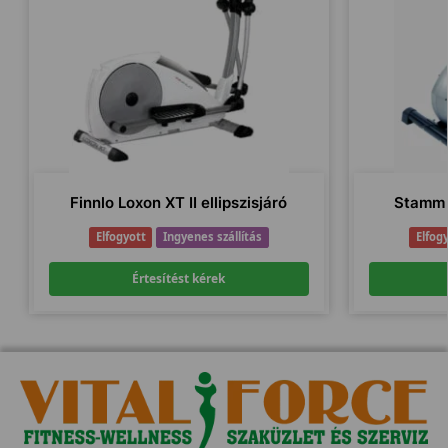
Finnlo Loxon XT II ellipszisjáró
Stamm 
Elfogyott
Ingyenes szállítás
Elfog
Értesítést kérek