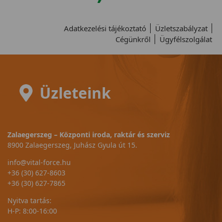
Adatkezelési tájékoztató
Üzletszabályzat
Cégünkről
Ügyfélszolgálat
Üzleteink
Zalaegerszeg – Központi iroda, raktár és szerviz
8900 Zalaegerszeg, Juhász Gyula út 15.
info@vital-force.hu
+36 (30) 627-8603
+36 (30) 627-7865
Nyitva tartás:
H-P: 8:00-16:00