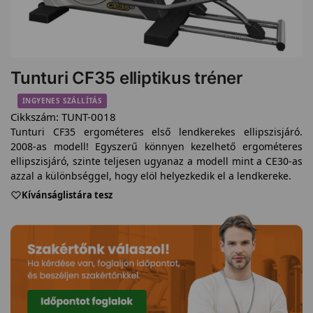
Tunturi CF35 elliptikus tréner
INGYENES SZÁLLÍTÁS
Cikkszám:
TUNT-0018
Tunturi CF35 ergométeres első lendkerekes ellipszisjáró.
2008-as modell! Egyszerű könnyen kezelhető ergométeres
ellipszisjáró, szinte teljesen ugyanaz a modell mint a CE30-as
azzal a különbséggel, hogy elöl helyezkedik el a lendkereke.
Kívánságlistára tesz