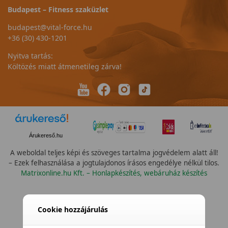
Budapest – Fitness szaküzlet
budapest@vital-force.hu
+36 (30) 430-1201
Nyitva tartás:
Költözés miatt átmenetileg zárva!
Árukereső.hu
A weboldal teljes képi és szöveges tartalma jogvédelem alatt áll!
– Ezek felhasználása a jogtulajdonos írásos engedélye nélkül tilos.
Matrixonline.hu Kft. – Honlapkészítés, webáruház készítés
Cookie hozzájárulás