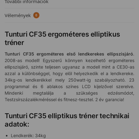
További információk
Vélemények
0
Tunturi CF35 ergométeres elliptikus
tréner
Tunturi CF35 ergométeres első lendkerekes ellipszisjáró
.
2008-as modell! Egyszerű könnyen kezelhető ergométeres
ellipszisjáró, szinte teljesen ugyanaz a modell mint a CE30-as
azzal a különbséggel, hogy elöl helyezkedik el a lendkereke.
34kg-os lendkerékkel mely 250watt-ig szabályozható. 23
programmal és 6 ablakos színes LCD kijelzővel szerelve.
Mindenki megtalálja a szükséges edzésmódot,
Testzsírszázalékméréssel és fitnesz-tesztel. 2 év garancia!
Tunturi CF35 elliptikus tréner technikai
adatok:
Lendkerék: 34kg