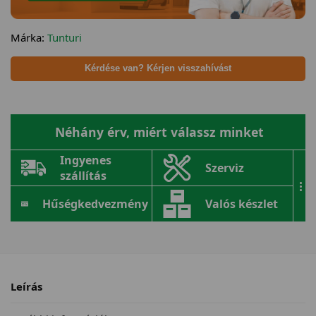
Márka:
Tunturi
Kérdése van? Kérjen visszahívást
Néhány érv, miért válassz minket
Ingyenes
Szerviz
szállítás
...
Hűségkedvezmény
Valós készlet
Leírás