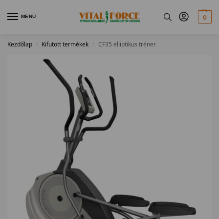
MENÜ
0
Kezdőlap
Kifutott termékek
CF35 elliptikus tréner
/
/