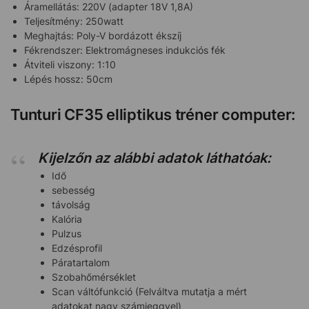
Áramellátás: 220V (adapter 18V 1,8A)
Teljesítmény: 250watt
Meghajtás: Poly-V bordázott ékszíj
Fékrendszer: Elektromágneses indukciós fék
Átviteli viszony: 1:10
Lépés hossz: 50cm
Tunturi CF35 elliptikus tréner computer:
Kijelzőn az alábbi adatok láthatóak:
Idő
sebesség
távolság
Kalória
Pulzus
Edzésprofil
Páratartalom
Szobahőmérséklet
Scan váltófunkció (Felváltva mutatja a mért
adatokat nagy számjeggyel)