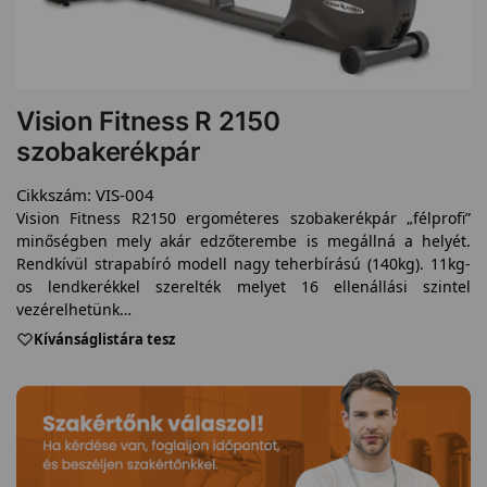
Vision Fitness R 2150
szobakerékpár
Cikkszám:
VIS-004
Vision Fitness R2150 ergométeres szobakerékpár „félprofi”
minőségben mely akár edzőterembe is megállná a helyét.
Rendkívül strapabíró modell nagy teherbírású (140kg). 11kg-
os lendkerékkel szerelték melyet 16 ellenállási szintel
vezérelhetünk…
Kívánságlistára tesz