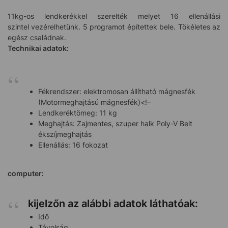
11kg-os lendkerékkel szerelték melyet 16 ellenállási
szintel vezérelhetünk. 5 programot építettek bele. Tökéletes az
egész családnak.
Technikai adatok:
Fékrendszer: elektromosan állítható mágnesfék
(Motormeghajtású mágnesfék)<!–
Lendkeréktömeg: 11 kg
Meghajtás: Zajmentes, szuper halk Poly-V Belt
ékszíjmeghajtás
Ellenállás: 16 fokozat
computer:
kijelzőn az alábbi adatok láthatóak:
Idő
Távolság