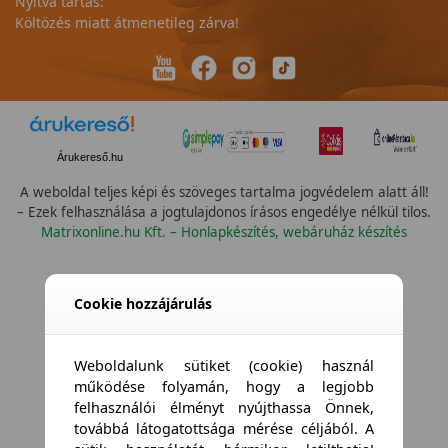
Nyitva tartás:
Költözés miatt átmenetileg zárva!
Árukereső.hu
A weboldal teljes képi és szöveges tartalma jogvédelem alatt áll!
– Ezek felhasználása a jogtulajdonos írásos engedélye nélkül tilos.
Matrixonline.hu Kft. – Honlapkészítés, webáruház készítés
Cookie hozzájárulás
Weboldalunk sütiket (cookie) használ
működése folyamán, hogy a legjobb
felhasználói élményt nyújthassa Önnek,
továbbá látogatottsága mérése céljából. A