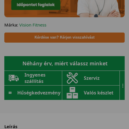
Márka:
Vision Fitness
Kérdése van? Kérjen visszahívást
Néhány érv, miért válassz minket
Ingyenes
Szerviz
szállítás
...
Hűségkedvezmény
Valós készlet
Leírás