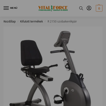
MENÜ
0
Kezdőlap
Kifutott termékek
R 2150 szobakerékpár
/
/