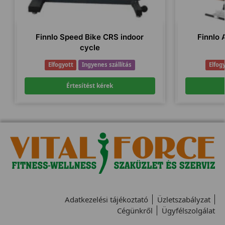
Finnlo Speed Bike CRS indoor
Finnlo 
cycle
Elfogyott
Ingyenes szállítás
Elfog
Értesítést kérek
Adatkezelési tájékoztató
Üzletszabályzat
Cégünkről
Ügyfélszolgálat