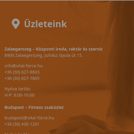
Üzleteink
Zalaegerszeg – Központi iroda, raktár és szerviz
8900 Zalaegerszeg, Juhász Gyula út 15.
info@vital-force.hu
+36 (30) 627-8603
+36 (30) 627-7865
Nyitva tartás:
H-P: 8:00-16:00
Budapest – Fitness szaküzlet
budapest@vital-force.hu
+36 (30) 430-1201