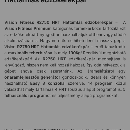
Vision Fitness R2750 HRT Háttámlás edzőkerékpár
– A
Vision Fitness Premium
kategóriás termékei közé tartozik! Ezt
az edzőkerékpárt nyugodtan használhatjuk otthoni vagy stúdió
alkalmazásban is! Nagyom erős és hihetetlenül masszív gép a
Vision
R2750 HRT Háttámlás edzőkerékpár
– erről tanúskodik
a
maximális teherbírása
is mely
190Kg
! Rendkívül megbízható
edzőkerékpár! Az
R2750 HRT
edzőkerékpár meghajtása is
lenyűgöző, hiszen nem kell hozzá hálozat, így oda helyezzük a
gépet ahova csak szeretnénk. Az áramellátásról egy
önáramfejlesztős generátor
gondoskodik. Ideális és könnyen
használható
Easy 8 konzol
lal szerelve.
14 program
közül
választhat mely tartalmaz
4 HRT
(pulzus alapú) programot is,
5
felhasználói program
ot és teljesítmény alapú programokat.