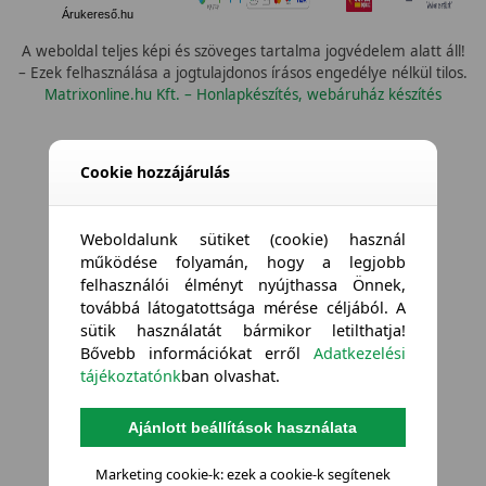
Árukereső.hu
A weboldal teljes képi és szöveges tartalma jogvédelem alatt áll!
– Ezek felhasználása a jogtulajdonos írásos engedélye nélkül tilos.
Matrixonline.hu Kft. – Honlapkészítés, webáruház készítés
Cookie hozzájárulás
Weboldalunk sütiket (cookie) használ
működése folyamán, hogy a legjobb
felhasználói élményt nyújthassa Önnek,
továbbá látogatottsága mérése céljából. A
sütik használatát bármikor letilthatja!
Bővebb információkat erről
Adatkezelési
tájékoztatónk
ban olvashat.
Ajánlott beállítások használata
Marketing cookie-k: ezek a cookie-k segítenek