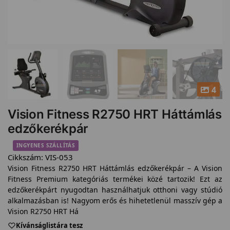
4
Vision Fitness R2750 HRT Háttámlás
edzőkerékpár
INGYENES SZÁLLÍTÁS
Cikkszám:
VIS-053
Vision Fitness R2750 HRT Háttámlás edzőkerékpár – A Vision
Fitness Premium kategóriás termékei közé tartozik! Ezt az
edzőkerékpárt nyugodtan használhatjuk otthoni vagy stúdió
alkalmazásban is! Nagyom erős és hihetetlenül masszív gép a
Vision R2750 HRT Há
Kívánságlistára tesz