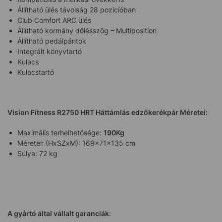
Állítható ülés távolság 28 pozicíóban
Club Comfort ARC ülés
Állítható kormány dőlésszög – Multiposition
Állítható pedálpántok
Integrált könyvtartó
Kulacs
Kulacstartó
Vision Fitness R2750 HRT Háttámlás edzőkerékpár Méretei:
Maximális terhelhetősége:
190Kg
Méretei: (HxSZxM): 169x71x135 cm
Súlya: 72 kg
A gyártó által vállalt garanciák
: