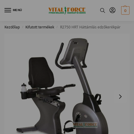
MENÜ
0
Kezdőlap
Kifutott termékek
R2750 HRT Háttámlás edzőkerékpár
/
/