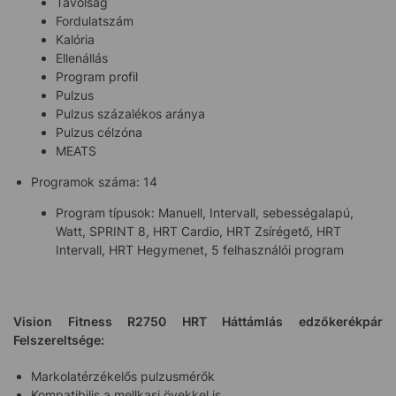
Távolság
Fordulatszám
Kalória
Ellenállás
Program profil
Pulzus
Pulzus százalékos aránya
Pulzus célzóna
MEATS
Programok száma: 14
Program típusok: Manuell, Intervall, sebességalapú,
Watt, SPRINT 8, HRT Cardio, HRT Zsírégető, HRT
Intervall, HRT Hegymenet, 5 felhasználói program
Vision Fitness R2750 HRT Háttámlás edzőkerékpár
Felszereltsége:
Markolatérzékelős pulzusmérők
Kompatibilis a mellkasi övekkel is