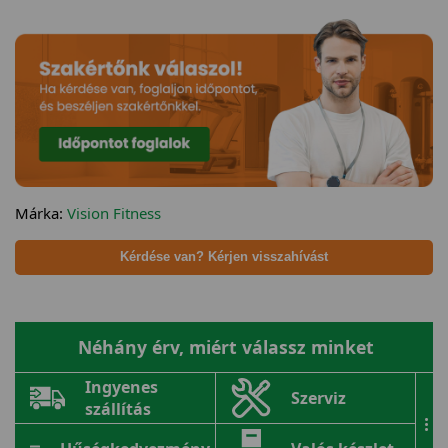
Márka:
Vision Fitness
Kérdése van? Kérjen visszahívást
Néhány érv, miért válassz minket
Ingyenes
Szerviz
szállítás
...