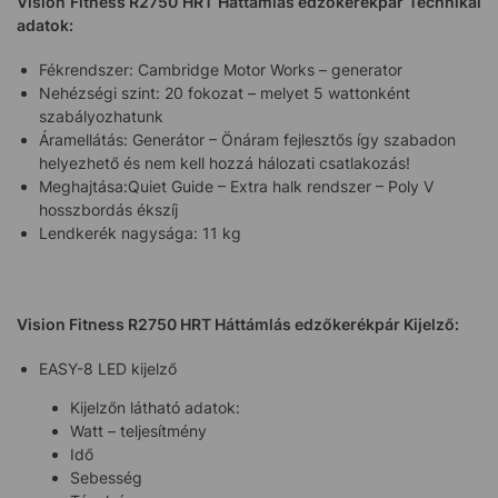
Vision Fitness R2750 HRT Háttámlás edzőkerékpár Technikai
adatok:
Fékrendszer: Cambridge Motor Works – generator
Nehézségi szint: 20 fokozat – melyet 5 wattonként
szabályozhatunk
Áramellátás: Generátor – Önáram fejlesztős így szabadon
helyezhető és nem kell hozzá hálozati csatlakozás!
Meghajtása:Quiet Guide – Extra halk rendszer – Poly V
hosszbordás ékszíj
Lendkerék nagysága: 11 kg
Vision Fitness R2750 HRT Háttámlás edzőkerékpár Kijelző:
EASY-8 LED kijelző
Kijelzőn látható adatok:
Watt – teljesítmény
Idő
Sebesség