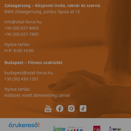
Zalaegerszeg – Központi iroda, raktár és szerviz
8900 Zalaegerszeg, Juhász Gyula út 15.
info@vital-force.hu
+36 (30) 627-8603
+36 (30) 627-7865
Nyitva tartás:
H-P: 8:00-16:00
Budapest – Fitness szaküzlet
budapest@vital-force.hu
+36 (30) 430-1201
Nyitva tartás:
Költözés miatt átmenetileg zárva!