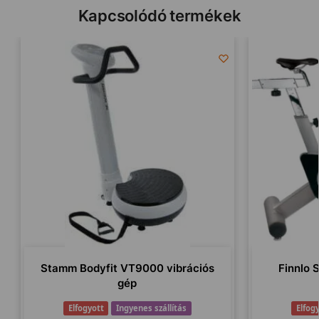
Kapcsolódó termékek
Stamm Bodyfit VT9000 vibrációs
Finnlo 
gép
Elfogyott
Ingyenes szállítás
Elfog