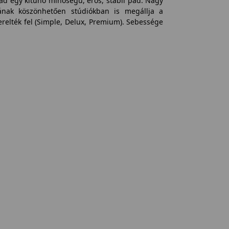
ad egy kitűnő minőségű, erős, stabil pad. Nagy
sának köszönhetően stúdiókban is megállja a
zerelték fel (Simple, Delux, Premium). Sebessége