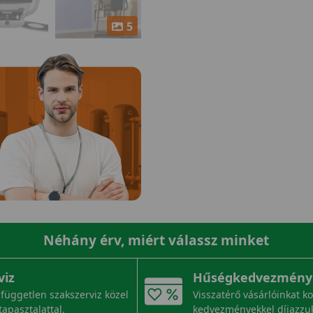
5
Néhány érv, miért válassz minket
viz
Hűségkedvezmény
független szakszerviz közel
Visszatérő vásárlóinkat k
tapasztalattal.
kedvezményekkel díjazzu