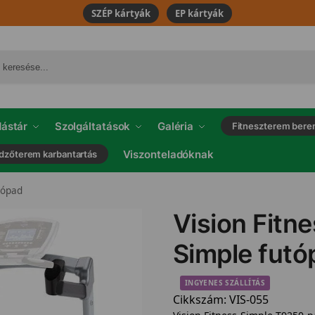
SZÉP kártyák
EP kártyák
ástár
Szolgáltatások
Galéria
Fitneszterem bere
Viszonteladóknak
dzőterem karbantartás
tópad
Vision Fitn
Simple futó
INGYENES SZÁLLÍTÁS
Cikkszám:
VIS-055