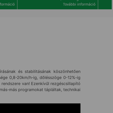
nformáció
További információ
rásának és stabilitásának köszönhetően
essége 0,8-20km/h-ig, dőlésszöge 0-12%-ig
ó rendszere van! Ezenkívűl rezgéscsillapító
e más-más programokat tápláltak, technikai