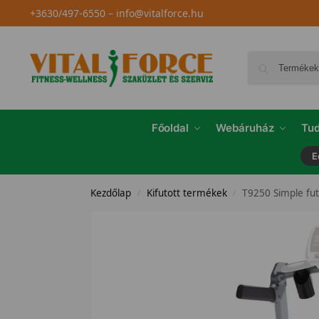
+3630/497-6550
–
info@vitalforce.hu
Főoldal
Webáruház
Tud
E
Kezdőlap
Kifutott termékek
T9250 Simple fu
/
/