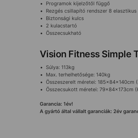
Programok kijelzőtől függő
Rezgés csillapító rendszer 8 elasztikus 
Biztonsági kulcs
2 kulacstartó
Összecsukható
Vision Fitness Simple
Súlya: 113kg
Max. terhelhetősége: 140kg
Összeszerelt méretei: 185x84x140cm
Összecsukott méretei: 79x84x173cm 
Garancia: 1év!
A gyártó által vállalt garanciák: 2év gara