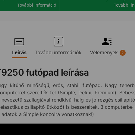
További információ
További i
Leírás
További információk
Vélemények
0
T9250 futópad leírása
gy kitűnő minőségű, erős, stabil futópad. Nagy teherbí
 computerrel szerelték fel (Simple, Delux, Premium). Seb
 nevezetű szallagjával rendkívűl halg és jó rezgés csillapít
elasztikus csillapító ütközőt is beszereltek. 3 computerb
i adatok a Simple konzolra vonatkoznak!)