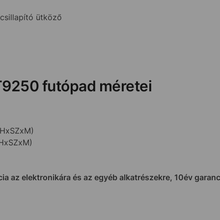
csillapító ütköző
 T9250 futópad méretei
 (HxSZxM)
(HxSZxM)
ncia az elektronikára és az egyéb alkatrészekre, 10év garan