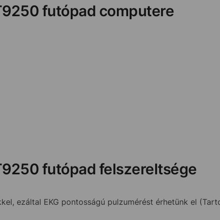
 T9250 futópad computere
T9250 futópad felszereltsége
ekkel, ezáltal EKG pontosságú pulzumérést érhetünk el (Tart