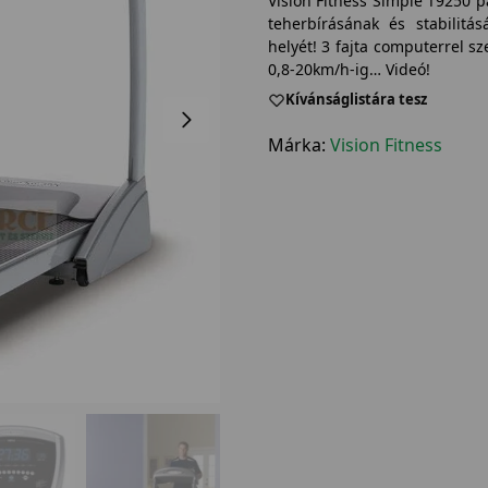
Vision Fitness Simple T9250 p
teherbírásának és stabilitá
helyét! 3 fajta computerrel s
0,8-20km/h-ig… Videó!
Kívánságlistára tesz
Márka:
Vision Fitness