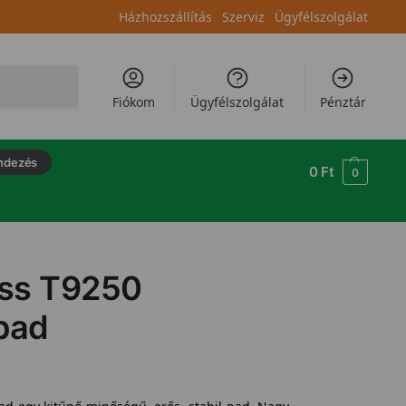
Házhozszállítás
Szerviz
Ügyfélszolgálat
Keresés
Fiókom
Ügyfélszolgálat
Pénztár
ndezés
0
Ft
0
ess T9250
pad