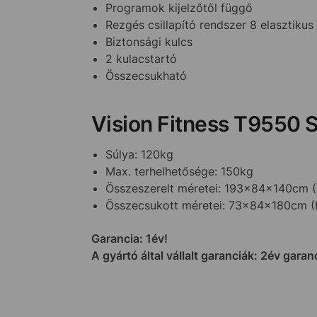
Programok kijelzőtől függő
Rezgés csillapító rendszer 8 elasztikus 
Biztonsági kulcs
2 kulacstartó
Összecsukható
Vision Fitness T9550 
Súlya: 120kg
Max. terhelhetősége: 150kg
Összeszerelt méretei: 193x84x140cm
Összecsukott méretei: 73x84x180cm 
Garancia: 1év!
A gyártó által vállalt garanciák: 2év gara