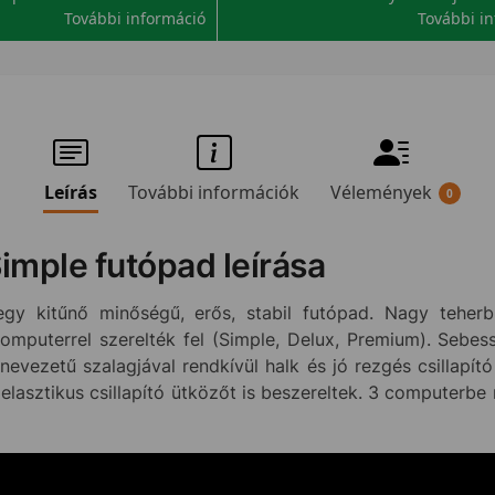
További információ
További i
Leírás
További információk
Vélemények
0
imple futópad leírása
gy kitűnő minőségű, erős, stabil futópad. Nagy teherbí
 computerrel szerelték fel (Simple, Delux, Premium). Seb
nevezetű szalagjával rendkívül halk és jó rezgés csillapít
elasztikus csillapító ütközőt is beszereltek. 3 computerb