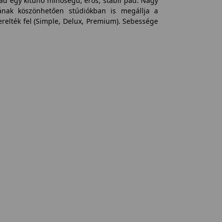
ad egy kitűnő minőségű, erős, stabil pad. Nagy
sának köszönhetően stúdiókban is megállja a
zerelték fel (Simple, Delux, Premium). Sebessége