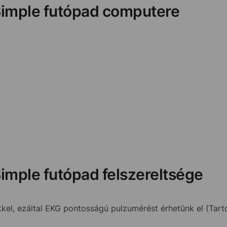
Simple futópad computere
imple futópad felszereltsége
ekkel, ezáltal EKG pontosságú pulzumérést érhetünk el (Tart