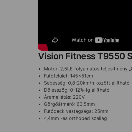
Vision Fitness T9550 S
Motor: 2,5LE folyamatos teljesítmény
Futófelület: 145x51cm
Sebesség: 0,8-20km/h között állítható
Dőlésszög: 0-12%-ig állítható
Áramellátás: 220V
Görgőátmérő: 63,5mm
Futódeck vastagsága: 25mm
4,4mm -es orthoped szallag