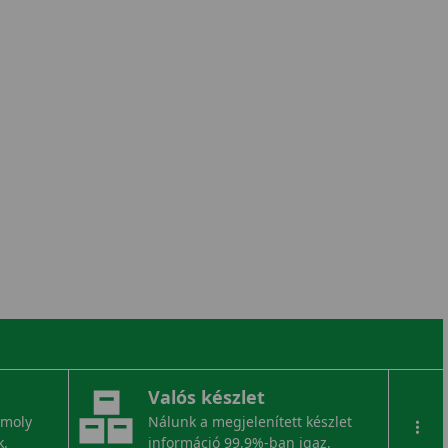
Valós készlet
omoly
Nálunk a megjelenített készlet
...
k.
információ 99,9%-ban igaz.