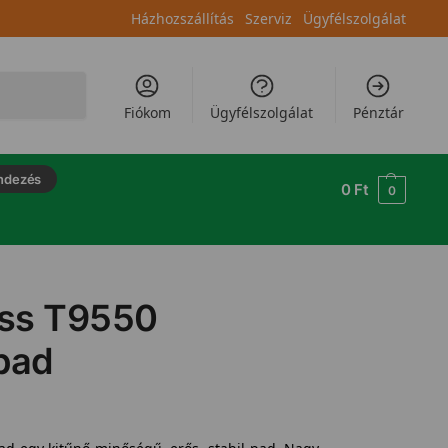
Házhozszállítás
Szerviz
Ügyfélszolgálat
Keresés
Fiókom
Ügyfélszolgálat
Pénztár
ndezés
0
Ft
0
ess T9550
pad