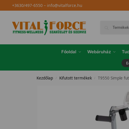
+3630/497-6550
–
info@vitalforce.hu
Főoldal
Webáruház
Tud
E
Kezdőlap
Kifutott termékek
T9550 Simple fu
/
/