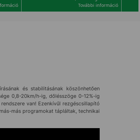
nformáció
További információ
rásának és stabilitásának köszönhetően
essége 0,8-20km/h-ig, dőlésszöge 0-12%-ig
ó rendszere van! Ezenkívűl rezgéscsillapító
e más-más programokat tápláltak, technikai