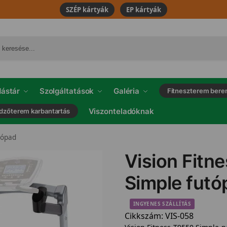
SZÉP kártyák
EP kártyák
ástár
Szolgáltatások
Galéria
Fitneszterem bere
Viszonteladóknak
dzőterem karbantartás
tópad
Vision Fitn
Simple futó
INGYENES SZÁLLÍTÁS
Cikkszám:
VIS-058