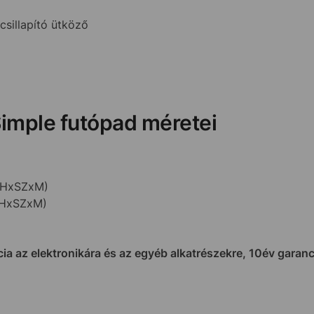
csillapító ütköző
Simple futópad méretei
 (HxSZxM)
(HxSZxM)
ncia az elektronikára és az egyéb alkatrészekre, 10év garan