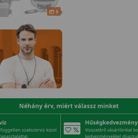
6
Néhány érv, miért válassz minket
viz
Hűségkedvezmény
független szakszerviz közel
Visszatérő vásárlóinkat k
tapasztalattal.
kedvezményekkel díjazzu