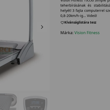
Vision Fitness T9550 Simple p
teherbírásának és stabilitá
helyét! 3 fajta computerrel s
0,8-20km/h-ig… Videó!
Kívánságlistára tesz
Márka:
Vision Fitness