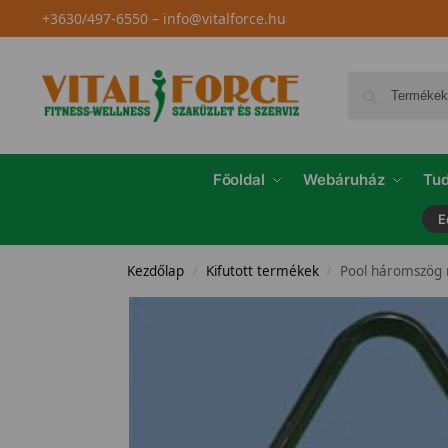
+3630/497-6550
–
info@vitalforce.hu
Főoldal
Webáruház
Tud
E
Kezdőlap
Kifutott termékek
Pool háromszög
/
/