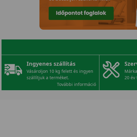
Ingyenes szállítás
Szer
Vásároljon 10 kg felett és ingyen
Márka
szállítjuk a terméket.
20 év 
További információ