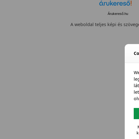
Árukereső.hu
A weboldal teljes képi és szövege
Co
We
l
lá
le
ol
k