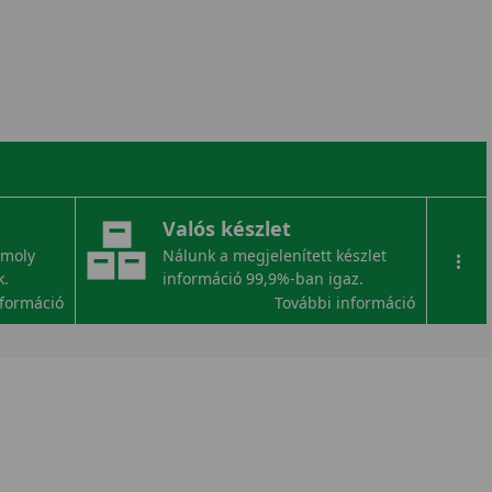
Valós készlet
omoly
Nálunk a megjelenített készlet
...
k.
információ 99,9%-ban igaz.
nformáció
További információ