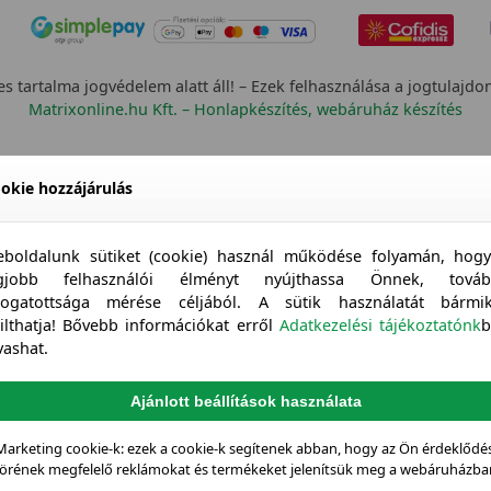
s tartalma jogvédelem alatt áll! – Ezek felhasználása a jogtulajdo
Matrixonline.hu Kft. – Honlapkészítés, webáruház készítés
okie hozzájárulás
boldalunk sütiket (cookie) használ működése folyamán, hog
egjobb felhasználói élményt nyújthassa Önnek, továb
togatottsága mérése céljából. A sütik használatát bármi
tilthatja! Bővebb információkat erről
Adatkezelési tájékoztatónk
b
vashat.
Ajánlott beállítások használata
Marketing cookie-k: ezek a cookie-k segítenek abban, hogy az Ön érdeklődés
örének megfelelő reklámokat és termékeket jelenítsük meg a webáruházba