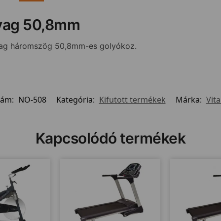
yag 50,8mm
ag háromszög 50,8mm-es golyókoz.
zám:
NO-508
Kategória:
Kifutott termékek
Márka:
Vita
Kapcsolódó termékek