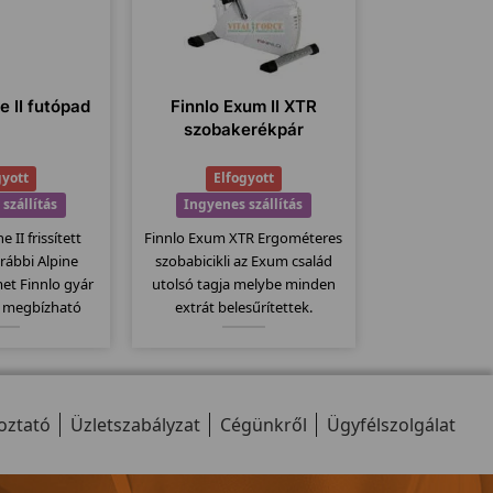
e II futópad
Finnlo Exum II XTR
szobakerékpár
gyott
Elfogyott
szállítás
Ingyenes szállítás
e II frissített
Finnlo Exum XTR Ergométeres
orábbi Alpine
szobabicikli az Exum család
et Finnlo gyár
utolsó tagja melybe minden
a megbízható
extrát belesűrítettek.
ék. Elektromos
Egyszerűen kezelhető nagy
 140x48 -es
teherbírású szobakerékpár a
állítógörgők, 23
már jól megszokott német
 jellemzi ezt a
minőség köszön vissza ezeknél
oztató
llt.
Üzletszabályzat
a bicikliknél...
Cégünkről
Ügyfélszolgálat