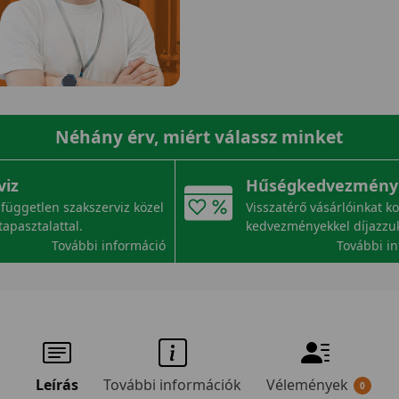
Néhány érv, miért válassz minket
viz
Hűségkedvezmény
független szakszerviz közel
Visszatérő vásárlóinkat k
tapasztalattal.
kedvezményekkel díjazzu
További információ
További i
Leírás
További információk
Vélemények
0