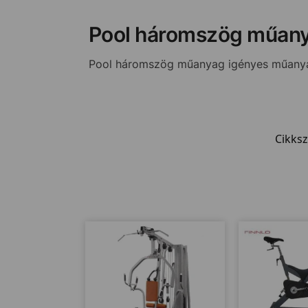
Pool háromszög műan
Pool háromszög műanyag igényes műany
Cikks