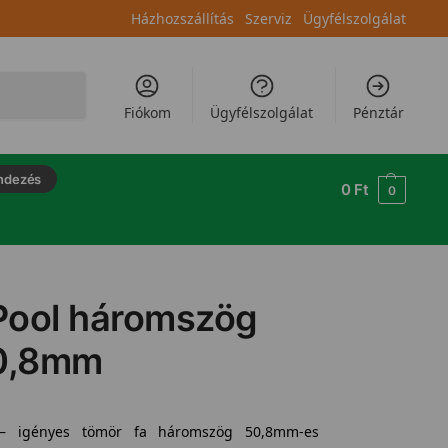
Házhozszállítás
Szerviz
Ügyfélszolgálat
Keresés
Fiókom
Ügyfélszolgálat
Pénztár
ndezés
0
Ft
0
 Pool háromszög
0,8mm
– igényes tömör fa háromszög 50,8mm-es