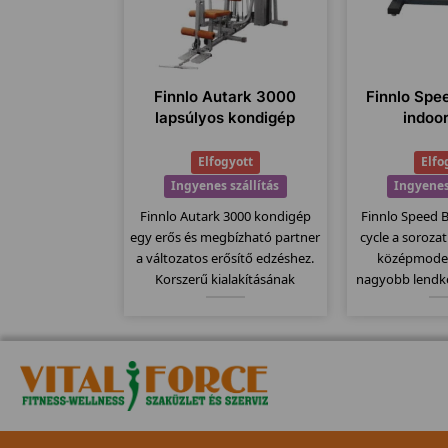
Finnlo Autark 3000
Finnlo Spe
lapsúlyos kondigép
indoo
Elfogyott
Elfo
Ingyenes szállítás
Ingyenes
Finnlo Autark 3000 kondigép
Finnlo Speed 
egy erős és megbízható partner
cycle a soroza
a változatos erősítő edzéshez.
középmodel
Korszerű kialakításának
nagyobb lendke
köszönhetően, minden a helyén
kg-os. Fékező
van, nem kell keresgetni a
alapú préselés
különböző "állomásokat" a
Computere k
német precizitásnak
mellkasi je
köszönhetően.