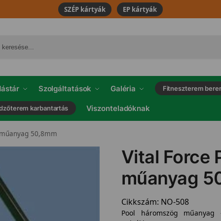
SZÉP kártyák
EP kártyák
ástár
Szolgáltatások
Galéria
Fitneszterem bere
Viszonteladóknak
dzőterem karbantartás
 műanyag 50,8mm
Vital Force
műanyag 5
Cikkszám:
NO-508
Pool háromszög műanyag 