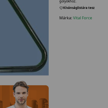
golyókhoz.
Kívánságlistára tesz
Márka:
Vital Force