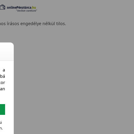
nos írásos engedélye nélkül tilos.
y a
bá
kor
an
i
n.