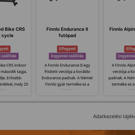
ed Bike CRS
Finnlo Endurance II
Finnlo Alpin
r cycle
futópad
gyott
Elfogyott
Elfo
 szállítás
Ingyenes szállítás
Ingyenes 
Bike CRS indoor
A Finnlo Endurance II egy
A Finnlo Alpin
t második tagja,
frisített verziója a korábbi
verziója a k
lje. Erősebb
Endurance padnak. A Német
padnak. A Ném
rékkel, mely 25
Finnlo gyár terméke ez a
terméke ez 
 rendszere filc
megbízható minőségi termék.
minőségi term
es fékrendszer.
Elektromos dőlésszög, 148x51 -
dőlésszög,
ompatibilis a
es futófelület, szállítógörgők, 26
futófelület, sz
ladó övekkel.
program... stb jellemzi ezt a
program... stb
modellt.
Adatkezelési tájék
mode