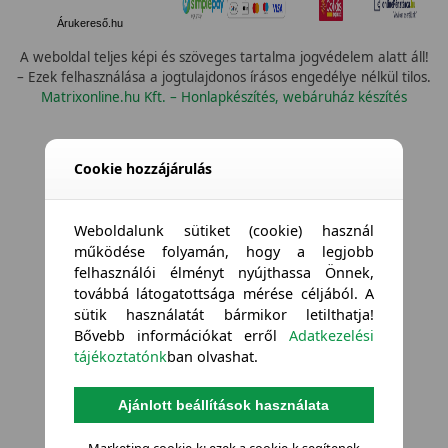
Árukereső.hu
A weboldal teljes képi és szöveges tartalma jogvédelem alatt áll!
– Ezek felhasználása a jogtulajdonos írásos engedélye nélkül tilos.
Matrixonline.hu Kft. – Honlapkészítés, webáruház készítés
Cookie hozzájárulás
Weboldalunk sütiket (cookie) használ
működése folyamán, hogy a legjobb
felhasználói élményt nyújthassa Önnek,
továbbá látogatottsága mérése céljából. A
sütik használatát bármikor letilthatja!
Bővebb információkat erről
Adatkezelési
tájékoztatónk
ban olvashat.
Ajánlott beállítások használata
Marketing cookie-k: ezek a cookie-k segítenek