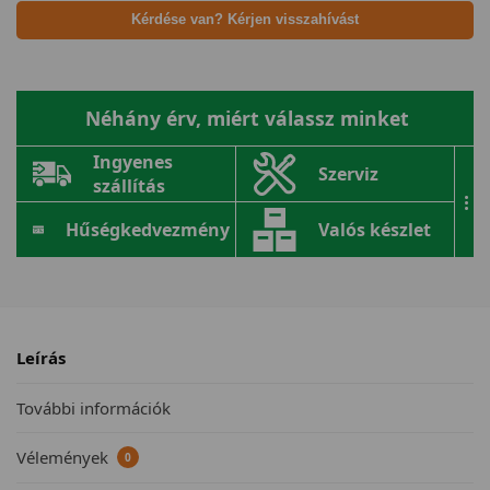
Kérdése van? Kérjen visszahívást
Néhány érv, miért válassz minket
Ingyenes
Szerviz
szállítás
...
Hűségkedvezmény
Valós készlet
Leírás
További információk
Vélemények
0