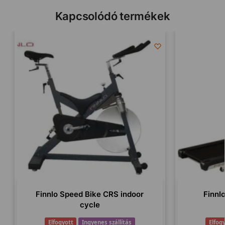
Kapcsolódó termékek
Finnlo Speed Bike CRS indoor
Finnl
cycle
Elfogyott
Ingyenes szállítás
Elfog