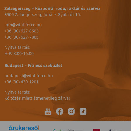
Zalaegerszeg – Központi iroda, raktár és szerviz
8900 Zalaegerszeg, Juhász Gyula út 15.
info@vital-force.hu
+36 (30) 627-8603
+36 (30) 627-7865
Nyitva tartás:
H-P: 8:00-16:00
Budapest – Fitness szaküzlet
budapest@vital-force.hu
+36 (30) 430-1201
Nyitva tartás:
Költözés miatt átmenetileg zárva!