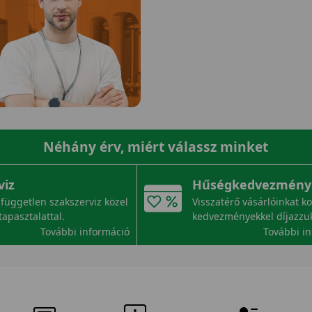
Néhány érv, miért válassz minket
viz
Hűségkedvezmény
független szakszerviz közel
Visszatérő vásárlóinkat k
tapasztalattal.
kedvezményekkel díjazzu
További információ
További i