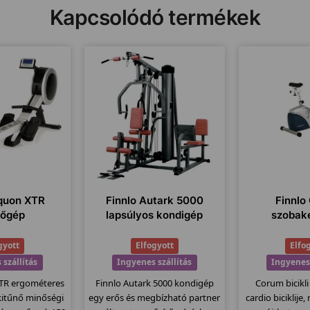
Kapcsolódó termékek
Aquon XTR
Finnlo Autark 5000
Finnlo
zőgép
lapsúlyos kondigép
szobak
gyott
Elfogyott
Elfo
 szállítás
Ingyenes szállítás
Ingyenes 
XTR ergométeres
Finnlo Autark 5000 kondigép
Corum bicikli
kitűnő minőségi
egy erős és megbízható partner
cardio biciklije