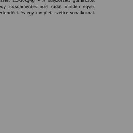
szett 2,5-30kg-ig – A súlyzószett gumírozott
s egy rozsdamentes acél rudat minden egyes
értendőek és egy komplett szettre vonatkoznak