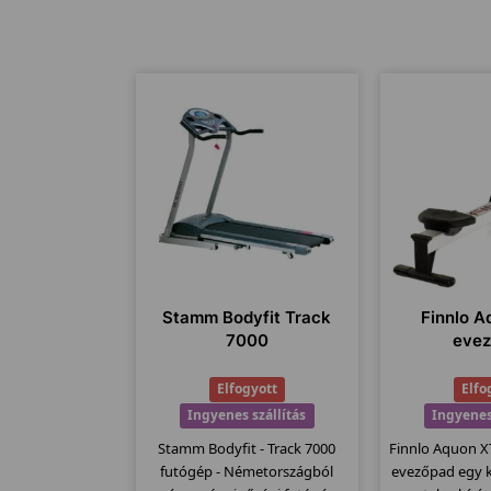
Stamm Bodyfit Track
Finnlo 
7000
eve
Elfogyott
Elfo
Ingyenes szállítás
Ingyenes
Stamm Bodyfit - Track 7000
Finnlo Aquon 
futógép - Németországból
evezőpad egy 