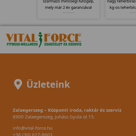
származó minőségi futógép,
nagy teherbírá
mely már 2 év garanciával
kg-os teherbír
kapható. Stamm futógépek
erős vázával ak
egyik csúcs modellje mely
dísze is lehet
kategóriájához képest
állítható nehé
120x41cm-es futófelülettel
program, ö
rendelkezik.
mod
Üzleteink
Zalaegerszeg – Központi iroda, raktár és szerviz
8900 Zalaegerszeg, Juhász Gyula út 15.
info@vital-force.hu
+36 (30) 627-8603