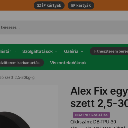
SZÉP kártyák
EP kártyák
ástár
Szolgáltatások
Galéria
Fitneszterem bere
Viszonteladóknak
dzőterem karbantartás
zó szett 2,5-30kg-ig
Alex Fix eg
szett 2,5-3
INGYENES SZÁLLÍTÁS
Cikkszám:
DB-TPU-30