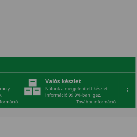
Valós készlet
omoly
Nálunk a megjelenített készlet
...
k.
információ 99,9%-ban igaz.
nformáció
További információ