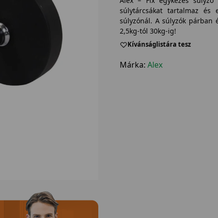
Alex – Fix egykezes súlyzó 
súlytárcsákat tartalmaz é
súlyzónál. A súlyzók párban 
2,5kg-tól 30kg-ig!
Kívánságlistára tesz
Márka:
Alex