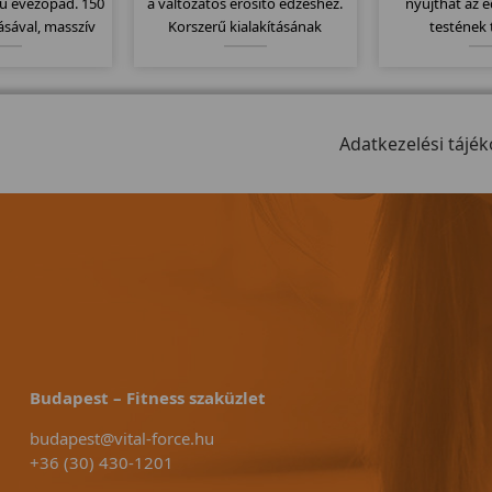
sú evezőpad. 150
a változatos erősítő edzéshez.
nyújthat az 
ásával, masszív
Korszerű kialakításának
testének 
ár fitnesztermek
köszönhetően, minden a helyén
karbantartás
! 30-300 watt-ig
van, nem kell keresgetni a
kivitel, könnye
zségi szint, 11
különböző "állomásokat" a
év gar
sszecsukható
német precizitásnak
ell.
köszönhetően.
Adatkezelési tájék
Budapest – Fitness szaküzlet
budapest@vital-force.hu
+36 (30) 430-1201