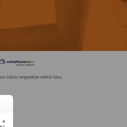
nos írásos engedélye nélkül tilos.
y a
bá