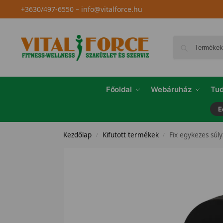
+3630/497-6550
–
info@vitalforce.hu
Főoldal
Webáruház
Tud
E
Kezdőlap
Kifutott termékek
Fix egykezes súly
/
/