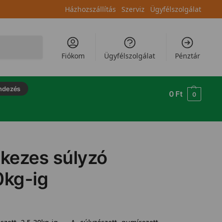
Házhozszállítás
Szerviz
Ügyfélszolgálat
Keresés
Fiókom
Ügyfélszolgálat
Pénztár
ndezés
0
Ft
0
ykezes súlyzó
0kg-ig