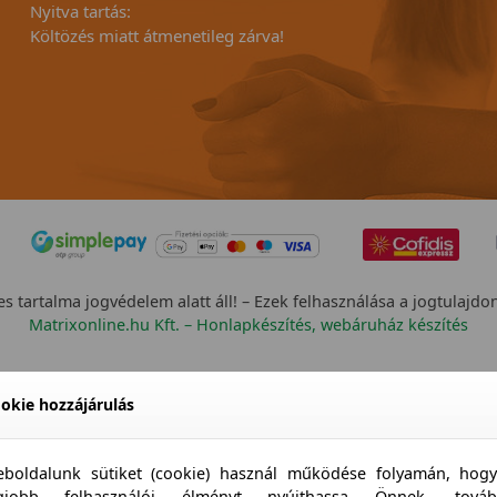
Nyitva tartás:
Költözés miatt átmenetileg zárva!
s tartalma jogvédelem alatt áll! – Ezek felhasználása a jogtulajdo
Matrixonline.hu Kft. – Honlapkészítés, webáruház készítés
okie hozzájárulás
boldalunk sütiket (cookie) használ működése folyamán, hog
egjobb felhasználói élményt nyújthassa Önnek, továb