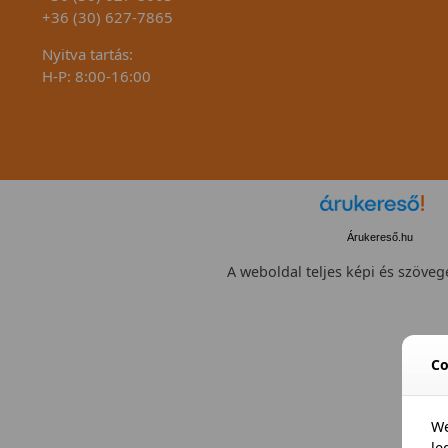
+36 (30) 627-7865
Nyitva tartás:
H-P: 8:00-16:00
Árukereső.hu
A weboldal teljes képi és szövege
Co
We
l