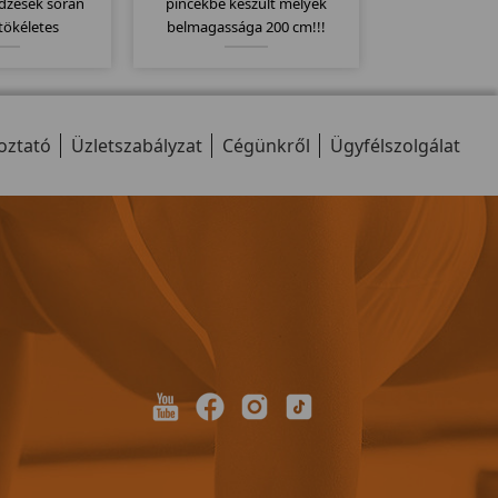
edzések során
pincékbe készült melyek
tökéletes
belmagassága 200 cm!!!
ában! Elegáns
Azoknak ajánljuk akiknek a
n mozgatható! 2
belmagassága kicsi!
ancia!
oztató
Üzletszabályzat
Cégünkről
Ügyfélszolgálat