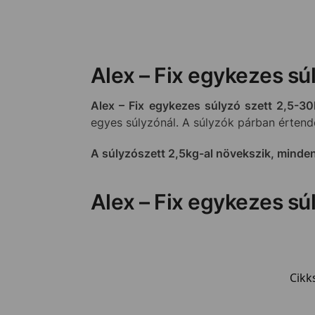
Alex – Fix egykezes sú
Alex – Fix egykezes súlyzó szett 2,5-30
egyes súlyzónál. A súlyzók párban értend
A súlyzószett 2,5kg-al növekszik, minde
Alex – Fix egykezes sú
Cikk