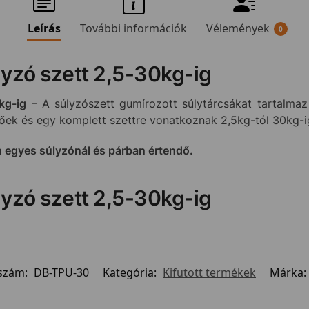
Leírás
További információk
Vélemények
0
lyzó szett 2,5-30kg-ig
kg-ig
– A súlyzószett gumírozott súlytárcsákat tartalma
őek és egy komplett szettre vonatkoznak 2,5kg-tól 30kg-i
n egyes súlyzónál és párban értendő.
lyzó szett 2,5-30kg-ig
szám:
DB-TPU-30
Kategória:
Kifutott termékek
Márka: