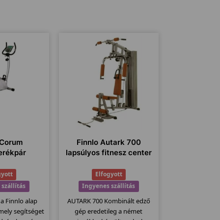
 Corum
Finnlo Autark 700
erékpár
lapsúlyos fitnesz center
gyott
Elfogyott
szállítás
Ingyenes szállítás
 a Finnlo alap
AUTARK 700 Kombinált edző
, mely segítséget
gép eredetileg a német