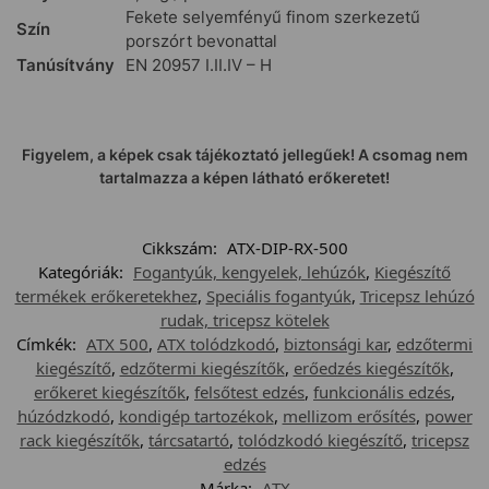
Fekete selyemfényű finom szerkezetű
Szín
porszórt bevonattal
Tanúsítvány
EN 20957 I.II.IV – H
Figyelem, a képek csak tájékoztató jellegűek! A csomag nem
tartalmazza a képen látható erőkeretet!
Cikkszám:
ATX-DIP-RX-500
Kategóriák:
Fogantyúk, kengyelek, lehúzók
,
Kiegészítő
termékek erőkeretekhez
,
Speciális fogantyúk
,
Tricepsz lehúzó
rudak, tricepsz kötelek
Címkék:
ATX 500
,
ATX tolódzkodó
,
biztonsági kar
,
edzőtermi
kiegészítő
,
edzőtermi kiegészítők
,
erőedzés kiegészítők
,
erőkeret kiegészítők
,
felsőtest edzés
,
funkcionális edzés
,
húzódzkodó
,
kondigép tartozékok
,
mellizom erősítés
,
power
rack kiegészítők
,
tárcsatartó
,
tolódzkodó kiegészítő
,
tricepsz
edzés
Márka:
ATX