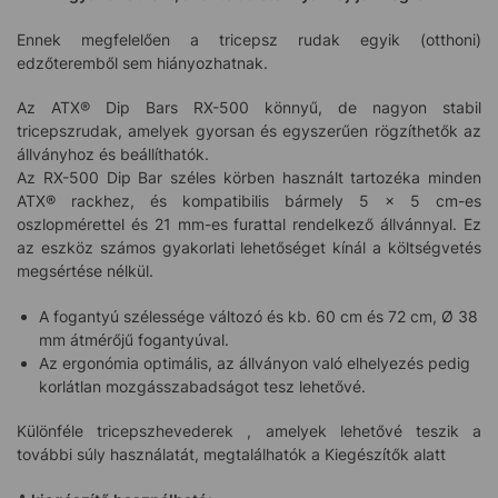
Ennek megfelelően a tricepsz rudak egyik (otthoni)
edzőteremből sem hiányozhatnak.
Az ATX® Dip Bars RX-500 könnyű, de nagyon stabil
tricepszrudak, amelyek gyorsan és egyszerűen rögzíthetők az
állványhoz és beállíthatók.
Az RX-500 Dip Bar széles körben használt tartozéka minden
ATX® rackhez, és kompatibilis bármely 5 x 5 cm-es
oszlopmérettel és 21 mm-es furattal rendelkező állvánnyal. Ez
az eszköz számos gyakorlati lehetőséget kínál a költségvetés
megsértése nélkül.
A fogantyú szélessége változó és kb. 60 cm és 72 cm, Ø 38
mm átmérőjű fogantyúval.
Az ergonómia optimális, az állványon való elhelyezés pedig
korlátlan mozgásszabadságot tesz lehetővé.
Különféle tricepsz
hevederek
, amelyek lehetővé teszik a
további súly használatát, megtalálhatók a Kiegészítők alatt