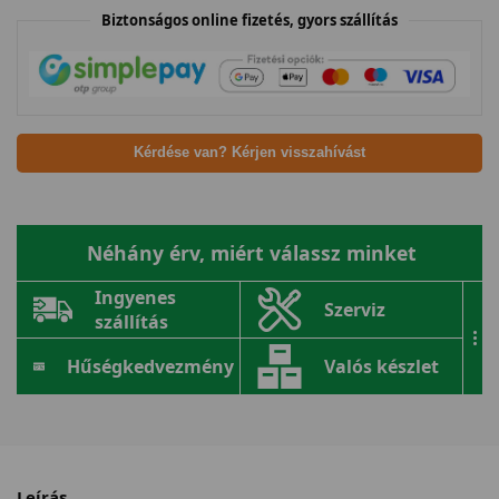
Biztonságos online fizetés, gyors szállítás
Kérdése van? Kérjen visszahívást
Néhány érv, miért válassz minket
Ingyenes
Szerviz
szállítás
...
Hűségkedvezmény
Valós készlet
Leírás