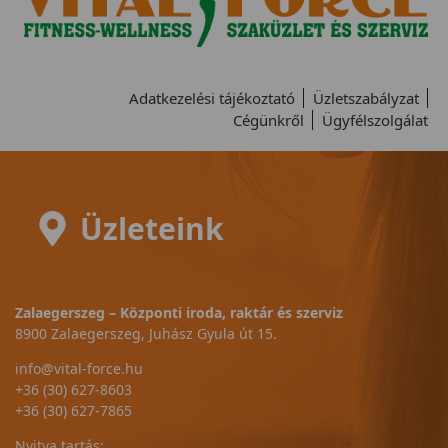
Adatkezelési tájékoztató
Üzletszabályzat
Cégünkről
Ügyfélszolgálat
Üzleteink
Zalaegerszeg – Központi iroda, raktár és szerviz
8900 Zalaegerszeg, Juhász Gyula út 15.
info@vital-force.hu
+36 (30) 627-8603
+36 (30) 627-7865
Nyitva tartás: