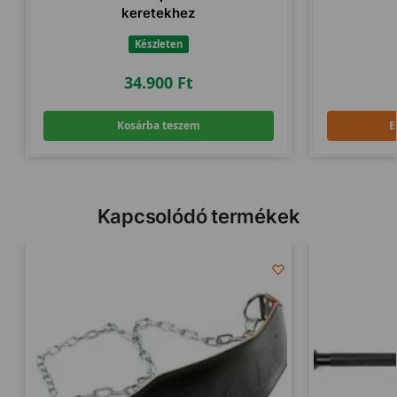
keretekhez
Készleten
34.900
Ft
Kosárba teszem
E
Kapcsolódó termékek