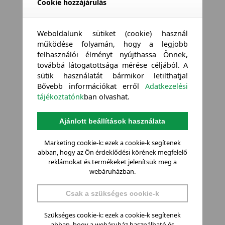
Cookie hozzájárulás
Weboldalunk sütiket (cookie) használ
működése folyamán, hogy a legjobb
felhasználói élményt nyújthassa Önnek,
továbbá látogatottsága mérése céljából. A
sütik használatát bármikor letilthatja!
Bővebb információkat erről
Adatkezelési
tájékoztatónk
ban olvashat.
Ajánlott beállítások használata
Marketing cookie-k: ezek a cookie-k segítenek
abban, hogy az Ön érdeklődési körének megfelelő
reklámokat és termékeket jelenítsük meg a
webáruházban.
Csak a szükséges cookie-k
Szükséges cookie-k: ezek a cookie-k segítenek
abban, hogy a webáruház használható és