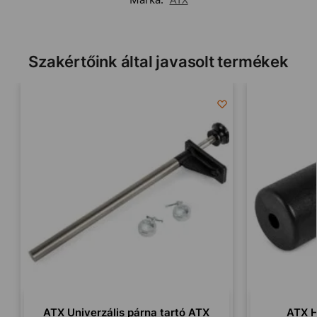
Szakértőink által javasolt termékek
ATX Univerzális párna tartó ATX
ATX 