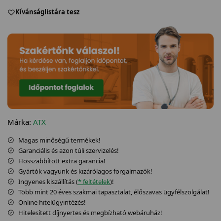
Kívánságlistára tesz
Márka:
ATX
Magas minőségű termékek!
Garanciális és azon túli szervizelés!
Hosszabbított extra garancia!
Gyártók vagyunk és kizárólagos forgalmazók!
Ingyenes kiszállítás (
* feltételek
)!
Több mint 20 éves szakmai tapasztalat, élőszavas ügyfélszolgálat!
Online hitelügyintézés!
Hitelesített díjnyertes és megbízható webáruház!