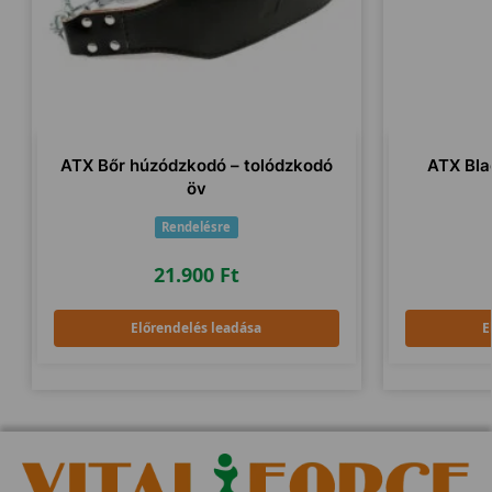
ATX Bőr húzódzkodó – tolódzkodó
ATX Bla
öv
Rendelésre
21.900
Ft
Előrendelés leadása
E