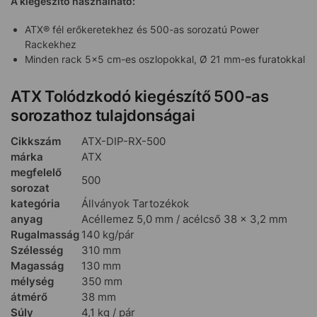
A kiegészítő használható:
ATX® fél erőkeretekhez és 500-as sorozatú Power
Rackekhez
Minden rack 5×5 cm-es oszlopokkal, Ø 21 mm-es furatokkal
ATX Tolódzkodó kiegészítő 500-as
sorozathoz tulajdonságai
Cikkszám
ATX-DIP-RX-500
márka
ATX
megfelelő
500
sorozat
kategória
Állványok Tartozékok
anyag
Acéllemez 5,0 mm / acélcső 38 x 3,2 mm
Rugalmasság
140 kg/pár
Szélesség
310 mm
Magasság
130 mm
mélység
350 mm
átmérő
38 mm
Súly
4,1 kg / pár