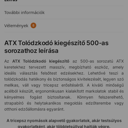
További információk
Vélemények
0
ATX Tolódzkodó kiegészítő 500-as
sorozathoz leírása
Az
ATX Tolódzkodó kiegészítő
az 500-as sorozatú ATX
keretekhez tervezett masszív, megbízható eszköz, amely
ideális választás felsőtest edzésekhez. Lehetővé teszi a
tolódzkodás hatékony és biztonságos kivitelezését, legyen szó
mellkas, váll vagy tricepsz erősítéséről. A kiváló minőségű
acélból készült, ergonomikusan kialakított markolatok stabil és
kényelmes fogást biztosítanak. Könnyen felszerelhető,
strapabíró és helytakarékos megoldás edzőterembe vagy
otthoni edzőállomásra egyaránt.
A tricepsz nyomások alapvető gyakorlatok, akár testsúlyos
gyakorlatként, akár többletsúllyal hajtják végre.