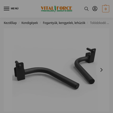
MENÜ
0
Kezdőlap
Kondigépek
Fogantyúk, kengyelek, lehúzók
Tolódzkodó kiegészítő 500-as sorozathoz
/
/
/