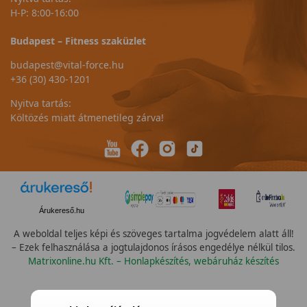
H-P: 8:00-16:00
Budapest – Fitness szaküzlet
budapest@vital-force.hu
+36 (30) 430-1201
Nyitva tartás:
Költözés miatt átmenetileg zárva!
Árukereső.hu
A weboldal teljes képi és szöveges tartalma jogvédelem alatt áll!
– Ezek felhasználása a jogtulajdonos írásos engedélye nélkül tilos.
Matrixonline.hu Kft. – Honlapkészítés, webáruház készítés