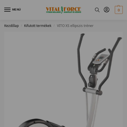
MENÜ
0
Kezdőlap
Kifutott termékek
VITO XS ellipszis tréner
/
/