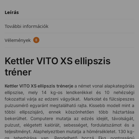
Leírás
További információk
Vélemények
0
Kettler VITO XS ellipszis
tréner
Kettler VITO XS ellipszis trénerje
a német vonal alapkategóriás
ellipszise, mely 14 kg-os lendkerékkel és 10 nehézségi
fokozattal várja az edzeni vágyókat. Markolat és fülcsipeszes
pulzusmérő egyaránt megtalálható rajta. Kissebb modell mint a
többi ellipszisjáró, ennek köszönhetően több háztartása
bekerülhet. Computere mutatja az edzés idejét, távolságát,
pulzust, elégetett kalóriát, sebességet, fordulatszámot és a
teljesítményt. Alaphelyeztben mutatja a hömérsékletet. 130 kg-
os teherbírása van. Rendelhető hozzá Ekg pontosságú