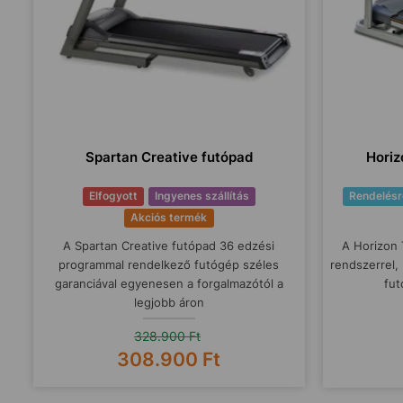
Spartan Creative futópad
Horiz
Elfogyott
Ingyenes szállítás
Rendelésr
Akciós termék
A Spartan Creative futópad 36 edzési
A Horizon 
programmal rendelkező futógép széles
rendszerrel,
garanciával egyenesen a forgalmazótól a
fut
legjobb áron
328.900
Ft
308.900
Ft