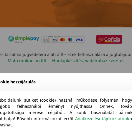
s tartalma jogvédelem alatt áll! – Ezek felhasználása a jogtulajdo
Matrixonline.hu Kft. – Honlapkészítés, webáruház készítés
okie hozzájárulás
boldalunk sütiket (cookie) használ működése folyamán, hog
egjobb felhasználói élményt nyújthassa Önnek, továb
togatottsága mérése céljából. A sütik használatát bármi
tilthatja! Bővebb információkat erről
Adatkezelési tájékoztatónk
b
vashat.