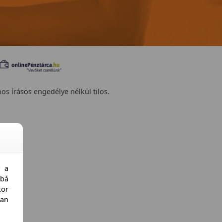
nos írásos engedélye nélkül tilos.
y a
bá
kor
an