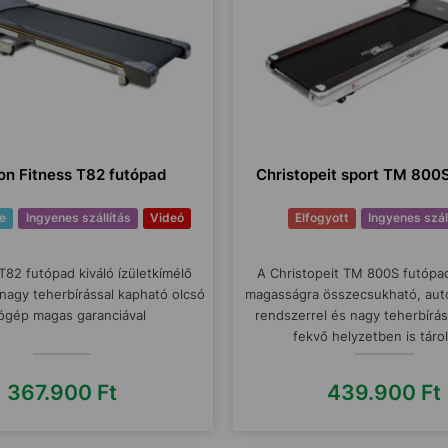
on Fitness T82 futópad
Christopeit sport TM 800
e
Ingyenes szállítás
Videó
Elfogyott
Ingyenes szál
T82 futópad kiváló ízületkímélő
A Christopeit TM 800S futóp
 nagy teherbírással kapható olcsó
magasságra összecsukható, aut
ógép magas garanciával
rendszerrel és nagy teherbíráss
fekvő helyzetben is táro
367.900
Ft
439.900
Ft