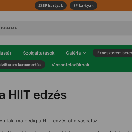
SZÉP kártyák
EP kártyák
ástár
Szolgáltatások
Galéria
Fitneszterem bere
Viszonteladóknak
dzőterem karbantartás
a HIIT edzés
voltak, ma pedig a HIIT edzésről olvashatsz.