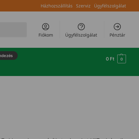
Házhozszállítás
Szerviz
Ügyfélszolgálat
Keresés
Fiókom
Ügyfélszolgálat
Pénztár
ndezés
0
Ft
0