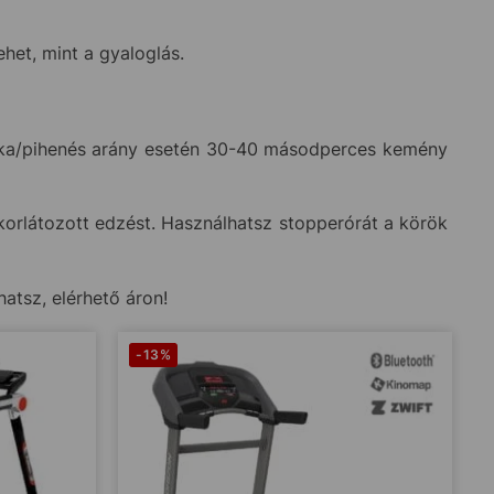
ehet, mint a gyaloglás.
unka/pihenés arány esetén 30-40 másodperces kemény
 korlátozott edzést. Használhatsz stopperórát a körök
hatsz, elérhető áron!
-13%