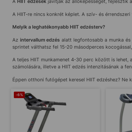
A
HIIT edzések
javítják az állóképességet, fejlesztik 
A HIIT-re nincs konkrét képlet. A szív- és érrendszeri 
Melyik a leghatékonyabb HIIT edzésterv?
Az
intervallum edzés
alatt legfontosabb a munka és 
sprintet válthatsz fel 15-20 másodperces kocogással,
A teljes HIIT munkamenet 4-30 perc között is lehet, 
számolására, illetve a HIIT edzés intenzitásának a fen
Éppen otthoni futógépet keresel HIIT edzéshez? Ne k
-6%