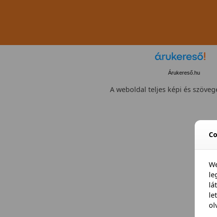
Árukereső.hu
A weboldal teljes képi és szövege
Co
We
l
lá
le
ol