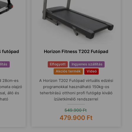
S futópad
Horizon Fitness T202 Futópad
lítás
Elfogyott
Ingyenes szállítás
Akciós termék
Videó
ad 28cm-es
A Horizon T202 Futópad virtuális edzési
omata olajzó
programokkal használható 150kg-os
al, álló és
teherbírású otthoni profi futógép kiváló
lható
ízületkímélő rendszerrel
549.900
Ft
479.900
Ft