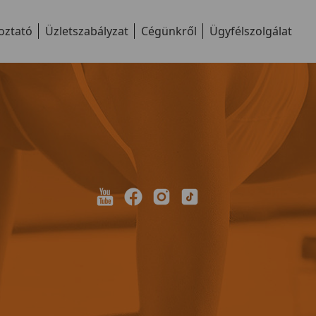
oztató
Üzletszabályzat
Cégünkről
Ügyfélszolgálat