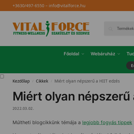
+3630/497-6550
–
info@vitalforce.hu
Főoldal
Webáruház
Tud
E
Kezdőlap
Cikkek
Miért olyan népszerű a HIIT edzés
/
/
Miért olyan népszerű 
2022.03.02.
Múltheti blogcikkünk témája a
legjobb fogyás tippek