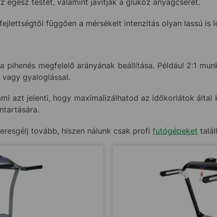
az egész testet, valamint javítják a glükóz anyagcserét.
fejlettségtől függően a mérsékelt intenzitás olyan lassú is l
a pihenés megfelelő arányának beállítása. Például 2:1 m
 vagy gyaloglással.
ami azt jelenti, hogy maximalizálhatod az időkorlátok által
ntartására.
eresgélj tovább, hiszen nálunk csak profi
futógépeket
talál