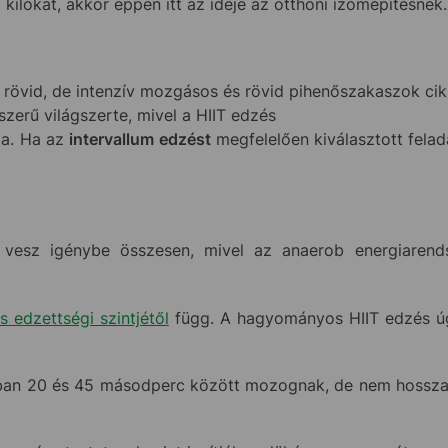
a kilókat, akkor éppen itt az ideje az otthoni izomépítésne
s rövid, de intenzív mozgásos és rövid pihenőszakaszok ci
szerű világszerte, mivel a HIIT edzés
ma. Ha az
intervallum edzést
megfelelően kiválasztott fela
esz igénybe összesen, mivel az anaerob energiarendsze
is edzettségi szintjétől
függ. A hagyományos HIIT edzés úg
alában 20 és 45 másodperc között mozognak, de nem hossz