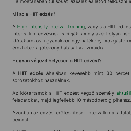
Ha mostanában túl sokat lazsálsz és látod felkúszni 
Mi az a HIIT edzés?
A
High-Intensity Interval Training
, vagyis a HIIT edzé
Intervallum edzésnek is hívják, amely azért olyan nép
időtakarékos, ugyanakkor egy hatékony mozgásfor
érezheted a jótékony hatását az izmaidra.
Hogyan végezd helyesen a HIIT edzést?
A
HIIT edzés
általában kevesebb mint 30 percet v
sorozatokhoz használnak.
Az időtartamok a HIIT edzést végző személy
aktuál
feladatokat, majd legfeljebb 10 másodpercig pihensz.
Azonban az edzési erőfeszítések intervallumai ált
beindul.