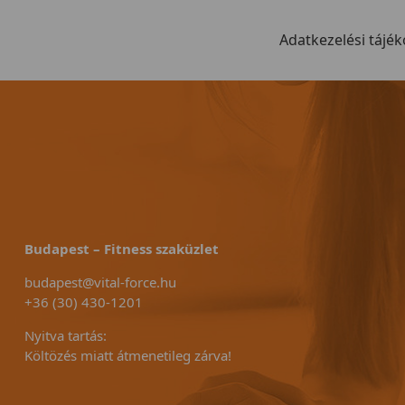
Adatkezelési tájék
Budapest – Fitness szaküzlet
budapest@vital-force.hu
+36 (30) 430-1201
Nyitva tartás:
Költözés miatt átmenetileg zárva!