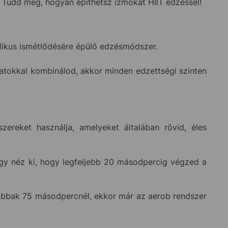
k. Tudd meg, hogyan építhetsz izmokat HIIT edzéssel!
klikus ismétlődésére épülő edzésmódszer.
datokkal kombinálod, akkor minden edzettségi szinten
reket használja, amelyeket általában rövid, éles
y néz ki, hogy legfeljebb 20 másodpercig végzed a
abbak 75 másodpercnél, ekkor már az aerob rendszer