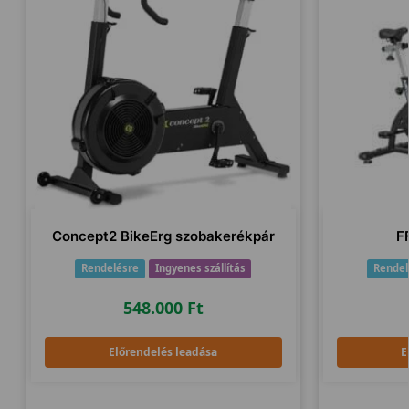
Concept2 BikeErg szobakerékpár
F
Rendelésre
Ingyenes szállítás
Rendel
548.000
Ft
Előrendelés leadása
E