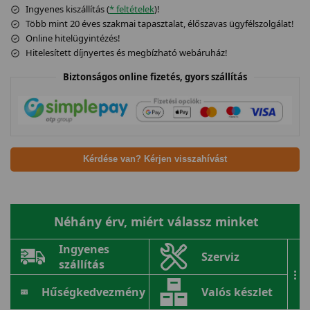
Ingyenes kiszállítás (
* feltételek
)!
Több mint 20 éves szakmai tapasztalat, élőszavas ügyfélszolgálat!
Online hitelügyintézés!
Hitelesített díjnyertes és megbízható webáruház!
Biztonságos online fizetés, gyors szállítás
Kérdése van? Kérjen visszahívást
Néhány érv, miért válassz minket
Ingyenes
Szerviz
szállítás
...
Hűségkedvezmény
Valós készlet