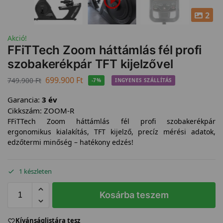
2
Akció!
FFiTTech Zoom háttámlás fél profi
szobakerékpár TFT kijelzővel
699.900
Ft
749.900
Ft
-7%
INGYENES SZÁLLÍTÁS
Garancia:
3 év
Cikkszám:
ZOOM-R
FFiTTech Zoom háttámlás fél profi szobakerékpár
ergonomikus kialakítás, TFT kijelző, precíz mérési adatok,
edzőtermi minőség – hatékony edzés!
1 készleten
Kosárba teszem
Kívánságlistára tesz