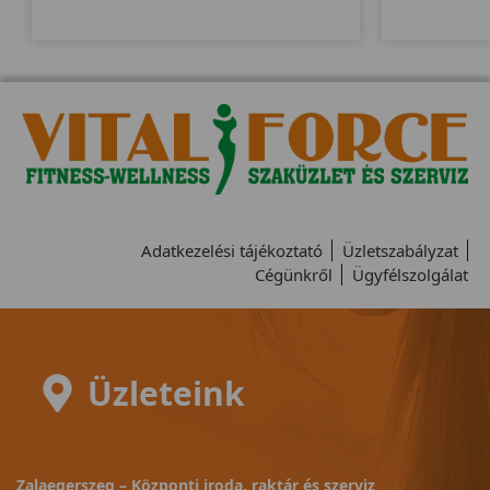
Adatkezelési tájékoztató
Üzletszabályzat
Cégünkről
Ügyfélszolgálat
Üzleteink
Zalaegerszeg – Központi iroda, raktár és szerviz