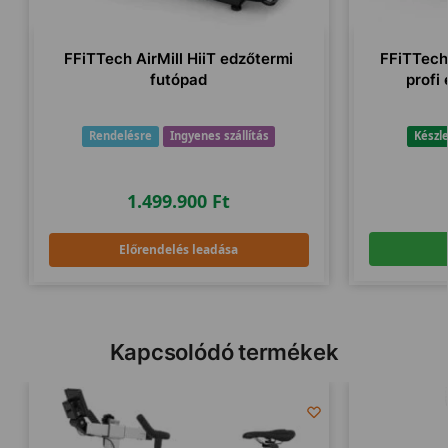
FFiTTech AirMill HiiT edzőtermi
FFiTTech
futópad
profi 
Rendelésre
Ingyenes szállítás
Készl
1.499.900
Ft
Előrendelés leadása
Kapcsolódó termékek