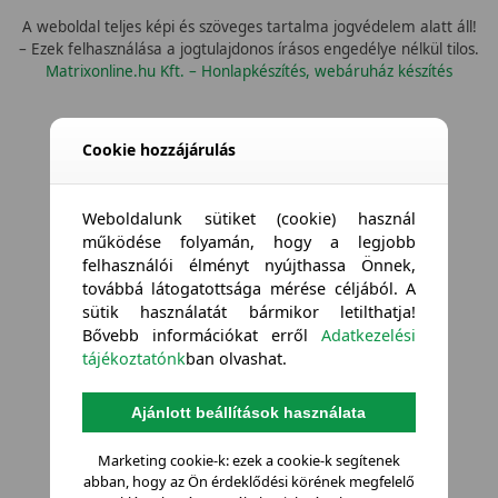
A weboldal teljes képi és szöveges tartalma jogvédelem alatt áll!
– Ezek felhasználása a jogtulajdonos írásos engedélye nélkül tilos.
Matrixonline.hu Kft. – Honlapkészítés, webáruház készítés
Cookie hozzájárulás
Weboldalunk sütiket (cookie) használ
működése folyamán, hogy a legjobb
felhasználói élményt nyújthassa Önnek,
továbbá látogatottsága mérése céljából. A
sütik használatát bármikor letilthatja!
Bővebb információkat erről
Adatkezelési
tájékoztatónk
ban olvashat.
Ajánlott beállítások használata
Marketing cookie-k: ezek a cookie-k segítenek
abban, hogy az Ön érdeklődési körének megfelelő