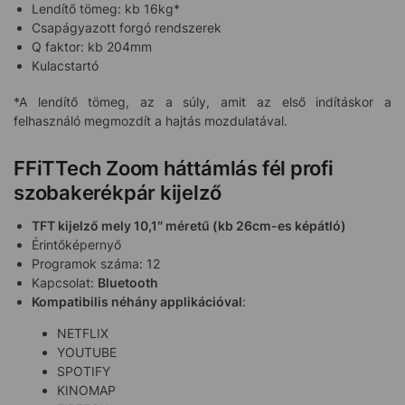
Lendítő tömeg: kb 16kg*
Csapágyazott forgó rendszerek
Q faktor: kb 204mm
Kulacstartó
*A lendítő tömeg, az a súly, amit az első indításkor a
felhasználó megmozdít a hajtás mozdulatával.
FFiTTech Zoom háttámlás fél profi
szobakerékpár kijelző
TFT kijelző mely 10,1″ méretű (kb 26cm-es képátló)
Érintőképernyő
Programok száma: 12
Kapcsolat:
Bluetooth
Kompatibilis néhány applikációval
:
NETFLIX
YOUTUBE
SPOTIFY
KINOMAP