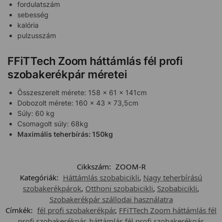
fordulatszám
sebesség
kalória
pulzusszám
FFiTTech Zoom háttámlás fél profi
szobakerékpár méretei
Összeszerelt mérete: 158 x 61 x 141cm
Dobozolt mérete: 160 x 43 x 73,5cm
Súly: 60 kg
Csomagolt súly: 68kg
Maximális teherbírás: 150kg
Cikkszám:
ZOOM-R
Kategóriák:
Háttámlás szobabicikli
,
Nagy teherbírású
szobakerékpárok
,
Otthoni szobabicikli
,
Szobabicikli
,
Szobakerékpár szállodai használatra
Címkék:
fél profi szobakerékpár
,
FFiTTech Zoom háttámlás fél
profi szobakerékpár
,
háttámlás fél profi szobakerékpár
,