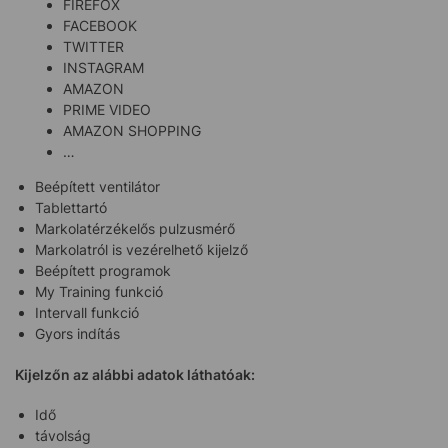
FIREFOX
FACEBOOK
TWITTER
INSTAGRAM
AMAZON
PRIME VIDEO
AMAZON SHOPPING
…
Beépített ventilátor
Tablettartó
Markolatérzékelős pulzusmérő
Markolatról is vezérelhető kijelző
Beépített programok
My Training funkció
Intervall funkció
Gyors indítás
Kijelzőn az alábbi adatok láthatóak:
Idő
távolság