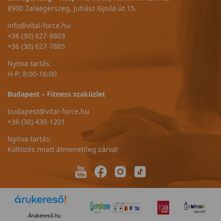
8900 Zalaegerszeg, Juhász Gyula út 15.
info@vital-force.hu
+36 (30) 627-8603
+36 (30) 627-7865
Nyitva tartás:
H-P: 8:00-16:00
Budapest – Fitness szaküzlet
budapest@vital-force.hu
+36 (30) 430-1201
Nyitva tartás:
Költözés miatt átmenetileg zárva!
Árukereső.hu