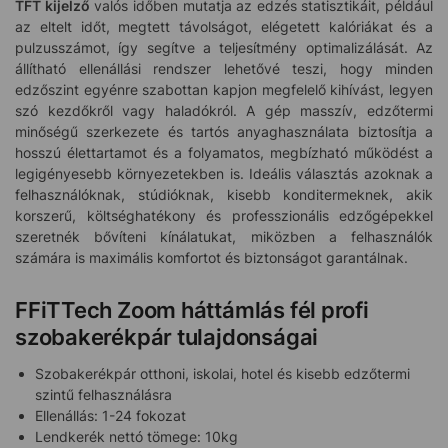
TFT kijelző
valós időben mutatja az edzés statisztikáit, például
az eltelt időt, megtett távolságot, elégetett kalóriákat és a
pulzusszámot, így segítve a teljesítmény optimalizálását. Az
állítható ellenállási rendszer lehetővé teszi, hogy minden
edzőszint egyénre szabottan kapjon megfelelő kihívást, legyen
szó kezdőkről vagy haladókról. A gép masszív, edzőtermi
minőségű szerkezete és tartós anyaghasználata biztosítja a
hosszú élettartamot és a folyamatos, megbízható működést a
legigényesebb környezetekben is. Ideális választás azoknak a
felhasználóknak, stúdióknak, kisebb konditermeknek, akik
korszerű, költséghatékony és professzionális edzőgépekkel
szeretnék bővíteni kínálatukat, miközben a felhasználók
számára is maximális komfortot és biztonságot garantálnak.
FFiTTech Zoom háttámlás fél profi
szobakerékpár tulajdonságai
Szobakerékpár otthoni, iskolai, hotel és kisebb edzőtermi
szintű felhasználásra
Ellenállás: 1-24 fokozat
Lendkerék nettó tömege: 10kg