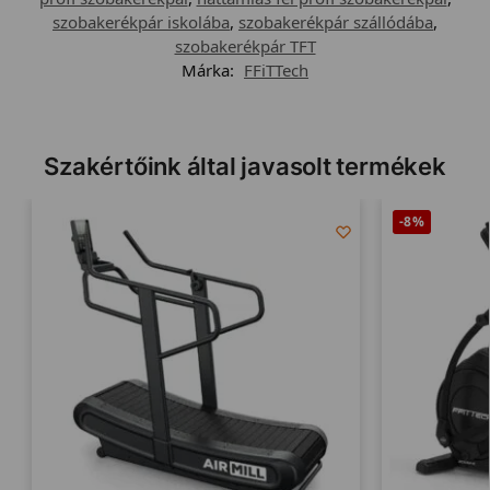
szobakerékpár iskolába
,
szobakerékpár szállódába
,
szobakerékpár TFT
Márka:
FFiTTech
Szakértőink által javasolt termékek
-8%