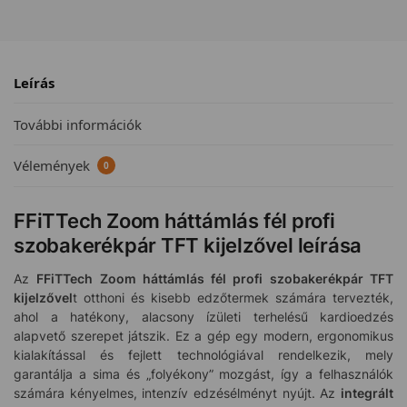
Leírás
További információk
Vélemények
0
FFiTTech Zoom háttámlás fél profi
szobakerékpár TFT kijelzővel leírása
Az
FFiTTech Zoom háttámlás fél profi szobakerékpár TFT
kijelzővel
t otthoni és kisebb edzőtermek számára tervezték,
ahol a hatékony, alacsony ízületi terhelésű kardioedzés
alapvető szerepet játszik. Ez a gép egy modern, ergonomikus
kialakítással és fejlett technológiával rendelkezik, mely
garantálja a sima és „folyékony” mozgást, így a felhasználók
számára kényelmes, intenzív edzésélményt nyújt. Az
integrált