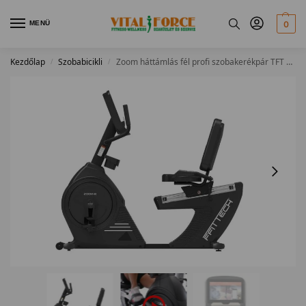
MENÜ
0
Kezdőlap
Szobabicikli
Zoom háttámlás fél profi szobakerékpár TFT kijelzővel
/
/