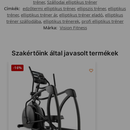
tréner
,
Szállodai elliptikus tréner
Címkék:
edzőtermi elliptikus tréner
,
ellipszis tréner
,
elliptikus
tréner
,
elliptikus tréner ár
,
elliptikus tréner eladó
,
elliptikus
tréner szállodába
,
elliptikus trénerek
,
profi elliptikus tréner
Márka:
Vision Fitness
Szakértőink által javasolt termékek
-16%