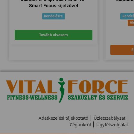
Smart Focus kijelzővel
Rendelésre
Rendel
Ak
Tovább olvasom
E
Adatkezelési tájékoztató
Üzletszabályzat
Cégünkről
Ügyfélszolgálat