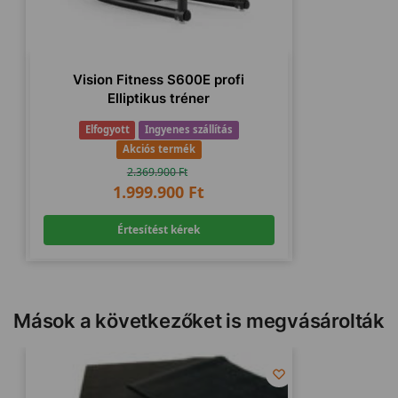
Vision Fitness S600E profi
Elliptikus tréner
Elfogyott
Ingyenes szállítás
Akciós termék
2.369.900
Ft
1.999.900
Ft
Értesítést kérek
Mások a következőket is megvásárolták