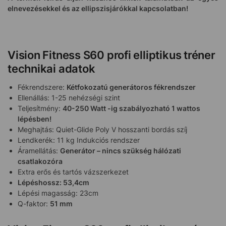
elnevezésekkel és az ellipszisjárókkal kapcsolatban!
Vision Fitness S60 profi elliptikus tréner
technikai adatok
Fékrendszere:
Kétfokozatú generátoros fékrendszer
Ellenállás: 1-25 nehézségi szint
Teljesítmény:
40-250 Watt -ig szabályozható 1 wattos
lépésben!
Meghajtás: Quiet-Glide Poly V hosszanti bordás szíj
Lendkerék: 11 kg Indukciós rendszer
Áramellátás:
Generátor – nincs szükség hálózati
csatlakozóra
Extra erős és tartós vázszerkezet
Lépéshossz: 53,4cm
Lépési magasság: 23cm
Q-faktor:
51 mm