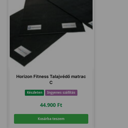
Horizon Fitness Talajvédő matrac
C
Készleten
Ingyenes szállítás
44.900
Ft
Kosárba teszem