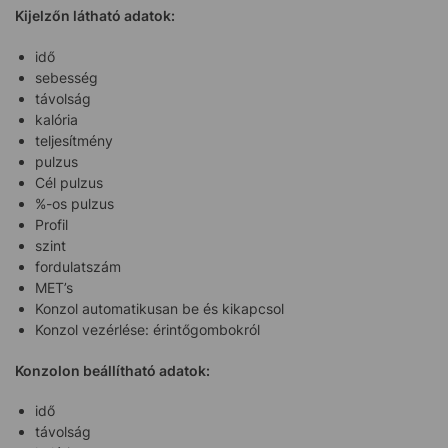
Kijelzőn látható adatok:
idő
sebesség
távolság
kalória
teljesítmény
pulzus
Cél pulzus
%-os pulzus
Profil
szint
fordulatszám
MET’s
Konzol automatikusan be és kikapcsol
Konzol vezérlése: érintőgombokról
Konzolon beállítható adatok:
idő
távolság