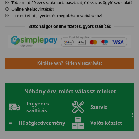
Több mint 20 éves szakmai tapasztalat, élőszavas ügyfélszolgálat!
Online hitelügyintézés!
Hitelesített díjnyertes és megbízható webáruház!
Biztonságos online fizetés, gyors szállítás
Kérdése van? Kérjen visszahívást
Néhány érv, miért válassz minket
Ingyenes
Szerviz
szállítás
...
Hűségkedvezmény
Valós készlet