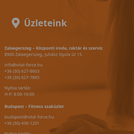
Üzleteink
Zalaegerszeg – Központi iroda, raktár és szerviz
8900 Zalaegerszeg, Juhász Gyula út 15.
info@vital-force.hu
+36 (30) 627-8603
+36 (30) 627-7865
Nyitva tartás:
H-P: 8:00-16:00
Budapest – Fitness szaküzlet
budapest@vital-force.hu
+36 (30) 430-1201
Nyitva tartás: