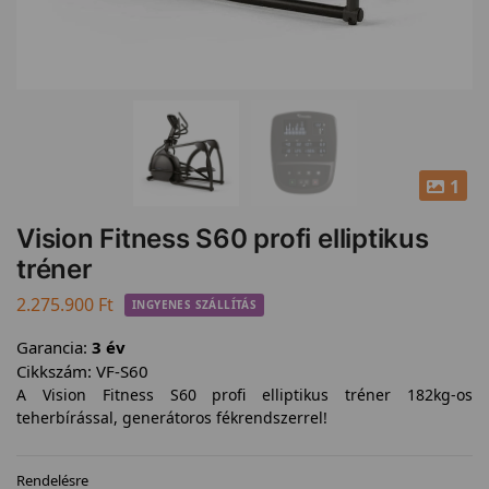
1
Vision Fitness S60 profi elliptikus
tréner
2.275.900
Ft
INGYENES SZÁLLÍTÁS
Garancia:
3 év
Cikkszám:
VF-S60
A Vision Fitness S60 profi elliptikus tréner 182kg-os
teherbírással, generátoros fékrendszerrel!
Rendelésre