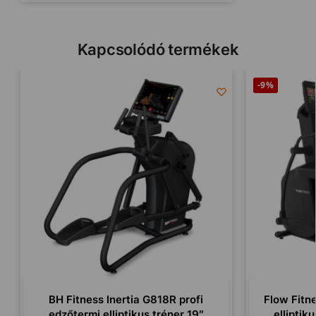
Kapcsolódó termékek
-9%
BH Fitness Inertia G818R profi
Flow Fitne
edzőtermi elliptikus tréner 19″
elliptik