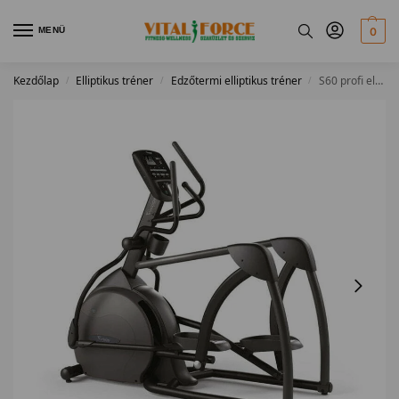
MENÜ
0
Kezdőlap
Elliptikus tréner
Edzőtermi elliptikus tréner
S60 profi elliptikus tréner
/
/
/