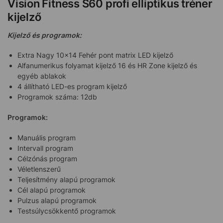
Vision Fitness S60 profi elliptikus tréner
kijelző
Kijelző és programok:
Extra Nagy 10×14 Fehér pont matrix LED kijelző
Alfanumerikus folyamat kijelző 16 és HR Zone kijelző és
egyéb ablakok
4 állítható LED-es program kijelző
Programok száma: 12db
Programok:
Manuális program
Intervall program
Célzónás program
Véletlenszerű
Teljesítmény alapú programok
Cél alapú programok
Pulzus alapú programok
Testsúlycsökkentő programok