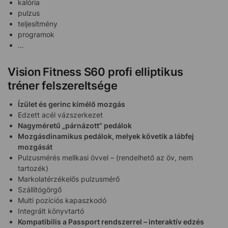
kalória
pulzus
teljesítmény
programok
…
Vision Fitness
S60 profi elliptikus
tréner
felszereltsége
Ízület és gerinc kímélő mozgás
Edzett acél vázszerkezet
Nagyméretű „párnázott” pedálok
Mozgásdinamikus pedálok, melyek követik a lábfej
mozgását
Pulzusmérés mellkasi övvel – (rendelhető az öv, nem
tartozék)
Markolatérzékelős pulzusmérő
Szállítógörgő
Multi pozíciós kapaszkodó
Integrált könyvtartó
Kompatibilis a Passport rendszerrel – interaktív edzés