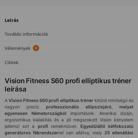
Leírás
További információk
Vélemények
0
Cikkek
Vision Fitness S60 profi elliptikus tréner
leírása
A
Vision Fitness S60 profi elliptikus tréner
kitűnő minőségű és
nagyon precíz
professzionális
ellipszisjáró, melyet
egyenesen Németországból
importálunk. Amerikai dizájn,
ergonomikus kialakítás és a jól megszokott Vision kényelem
jellemzi ezt a
profi
remekművet.
Egyedülálló kétfokozatú
generátoros fékrendszer
rel van ellátva, mely
25 ellenállási