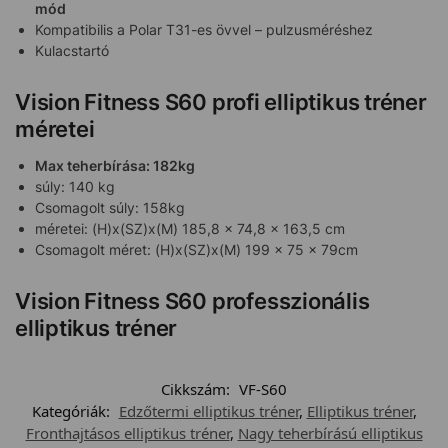
mód
Kompatibilis a Polar T31-es övvel – pulzusméréshez
Kulacstartó
Vision Fitness S60 profi elliptikus tréner
méretei
Max teherbírása: 182kg
súly: 140 kg
Csomagolt súly: 158kg
méretei: (H)x(SZ)x(M) 185,8 x 74,8 x 163,5 cm
Csomagolt méret: (H)x(SZ)x(M) 199 x 75 x 79cm
Vision Fitness S60 professzionális
elliptikus tréner
Cikkszám:
VF-S60
Kategóriák:
Edzőtermi elliptikus tréner
,
Elliptikus tréner
,
Fronthajtásos elliptikus tréner
,
Nagy teherbírású elliptikus