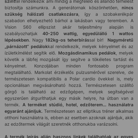
szint
tel rendelkezik ami mindig a megfelelő és állandó terhelést
biztosítja számunkra. A generátornak köszönhetően,
nincs
szükség hálózati csatlakozásra
, így a szobakerékpár
szabadon elhelyezhető bárhol a lakásban vagy teremben. A
Vision S60 ellipszist akár teljesítmény alapján is
szabályozhatjuk
40-250 wattig, egyedülálló 1 wattos
lépésekben
. Nagy
182kg-os teherbírás
sal bír!
Nagyméretű
„párnázott” pedálok
kal rendelkezik, melyek kényelmet és az
ízületkímélést segítik elő.
Mozgásdinamikus pedálok
, melyek
követik a lábfej mozgását így segítve a tökéletes tartást és
kényelmet. Konzoljában minden fontosabb program
megtalálható. Markolat érzékelős pulzusmérővel szerelve, de
természetesen kompatibilis a Polar cardio övekkel is, mely
opcionálisan megvásárolható hozzá. Természetesen szállító
görgő is található az edzőgépen, melyek segítségével
egyszerűen átguríthatjuk egy másik helyre, ha útban van a
termék.
A terméket stúdió, hotel, edzőterem… használatra
egyaránt ajánljuk.
Természetesen az elliptikus tréner alkalmas
otthoni használatra is, ebben az esetben azoknak ajánljuk, akik
az edzőtermek világát szeretnék otthonukba varázsolni.
A termék leírás alján hasznos linkek találhatóak az egyes