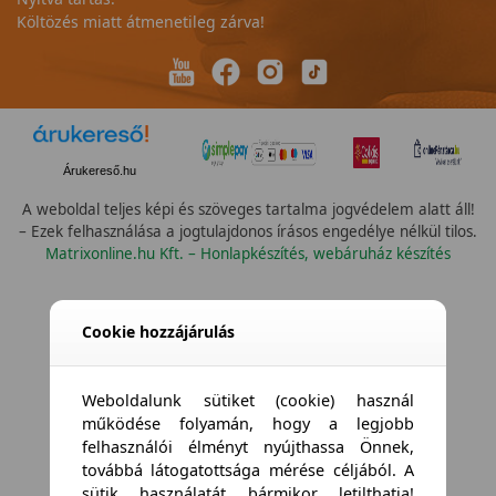
Költözés miatt átmenetileg zárva!
Árukereső.hu
A weboldal teljes képi és szöveges tartalma jogvédelem alatt áll!
– Ezek felhasználása a jogtulajdonos írásos engedélye nélkül tilos.
Matrixonline.hu Kft. – Honlapkészítés, webáruház készítés
Cookie hozzájárulás
Weboldalunk sütiket (cookie) használ
működése folyamán, hogy a legjobb
felhasználói élményt nyújthassa Önnek,
továbbá látogatottsága mérése céljából. A
sütik használatát bármikor letilthatja!