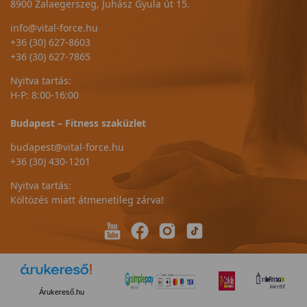
8900 Zalaegerszeg, Juhász Gyula út 15.
info@vital-force.hu
+36 (30) 627-8603
+36 (30) 627-7865
Nyitva tartás:
H-P: 8:00-16:00
Budapest – Fitness szaküzlet
budapest@vital-force.hu
+36 (30) 430-1201
Nyitva tartás:
Költözés miatt átmenetileg zárva!
Árukereső.hu