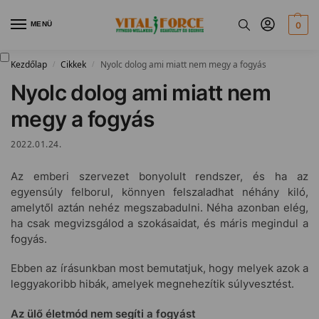
MENÜ
0
Kezdőlap
Cikkek
Nyolc dolog ami miatt nem megy a fogyás
/
/
Nyolc dolog ami miatt nem
megy a fogyás
2022.01.24.
Az emberi szervezet bonyolult rendszer, és ha az
egyensúly felborul, könnyen felszaladhat néhány kiló,
amelytől aztán nehéz megszabadulni. Néha azonban elég,
ha csak megvizsgálod a szokásaidat, és máris megindul a
fogyás.
Ebben az írásunkban most bemutatjuk, hogy melyek azok a
leggyakoribb hibák, amelyek megnehezítik súlyvesztést.
Az ülő életmód nem segíti a fogyást