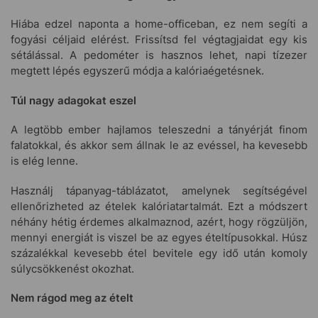
Hiába edzel naponta a home-officeban, ez nem segíti a
fogyási céljaid elérést. Frissítsd fel végtagjaidat egy kis
sétálással. A pedométer is hasznos lehet, napi tízezer
megtett lépés egyszerű módja a kalóriaégetésnek.
Túl nagy adagokat eszel
A legtöbb ember hajlamos teleszedni a tányérját finom
falatokkal, és akkor sem állnak le az evéssel, ha kevesebb
is elég lenne.
Használj tápanyag-táblázatot, amelynek segítségével
ellenőrizheted az ételek kalóriatartalmát. Ezt a módszert
néhány hétig érdemes alkalmaznod, azért, hogy rögzüljön,
mennyi energiát is viszel be az egyes ételtípusokkal. Húsz
százalékkal kevesebb étel bevitele egy idő után komoly
súlycsökkenést okozhat.
Nem rágod meg az ételt