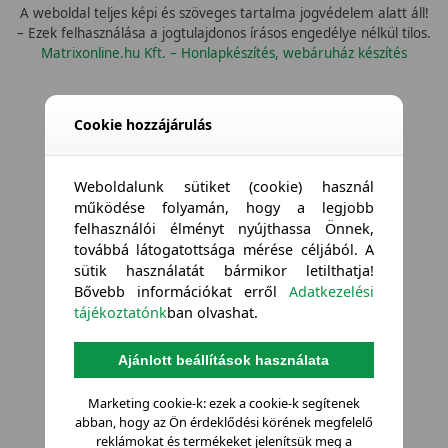
A weboldal teljes képi és szöveges tartalma jogvédelem alatt áll!
– Ezek felhasználása a jogtulajdonos írásos engedélye nélkül tilos.
Matrixonline.hu Kft. – Honlapkészítés, webáruház készítés
Cookie hozzájárulás
Weboldalunk sütiket (cookie) használ
működése folyamán, hogy a legjobb
felhasználói élményt nyújthassa Önnek,
továbbá látogatottsága mérése céljából. A
sütik használatát bármikor letilthatja!
Bővebb információkat erről
Adatkezelési
tájékoztatónk
ban olvashat.
Ajánlott beállítások használata
Marketing cookie-k: ezek a cookie-k segítenek
abban, hogy az Ön érdeklődési körének megfelelő
reklámokat és termékeket jelenítsük meg a