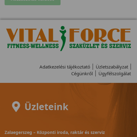
Adatkezelési tájékoztató
Üzletszabályzat
Cégünkről
Ügyfélszolgálat
Üzleteink
Zalaegerszeg – Központi iroda, raktár és szerviz