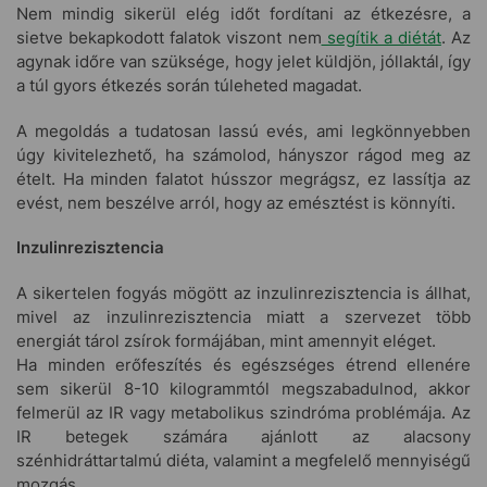
Nem mindig sikerül elég időt fordítani az étkezésre, a
sietve bekapkodott falatok viszont nem
segítik a diétát
. Az
agynak időre van szüksége, hogy jelet küldjön, jóllaktál, így
a túl gyors étkezés során túleheted magadat.
A megoldás a tudatosan lassú evés, ami legkönnyebben
úgy kivitelezhető, ha számolod, hányszor rágod meg az
ételt. Ha minden falatot hússzor megrágsz, ez lassítja az
evést, nem beszélve arról, hogy az emésztést is könnyíti.
Inzulinrezisztencia
A sikertelen fogyás mögött az inzulinrezisztencia is állhat,
mivel az inzulinrezisztencia miatt a szervezet több
energiát tárol zsírok formájában, mint amennyit eléget.
Ha minden erőfeszítés és egészséges étrend ellenére
sem sikerül 8-10 kilogrammtól megszabadulnod, akkor
felmerül az IR vagy metabolikus szindróma problémája. Az
IR betegek számára ajánlott az alacsony
szénhidráttartalmú diéta, valamint a megfelelő mennyiségű
mozgás.