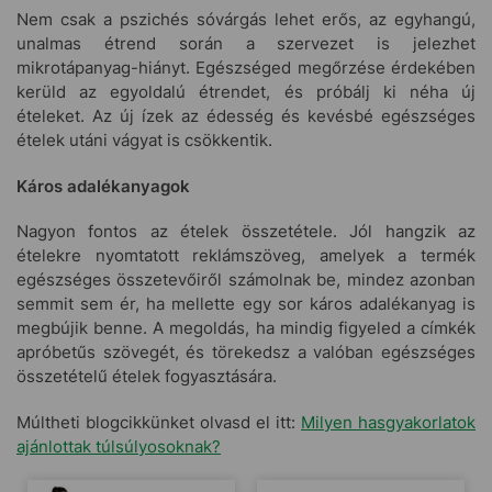
Nem csak a pszichés sóvárgás lehet erős, az egyhangú,
unalmas étrend során a szervezet is jelezhet
mikrotápanyag-hiányt. Egészséged megőrzése érdekében
kerüld az egyoldalú étrendet, és próbálj ki néha új
ételeket. Az új ízek az édesség és kevésbé egészséges
ételek utáni vágyat is csökkentik.
Káros adalékanyagok
Nagyon fontos az ételek összetétele. Jól hangzik az
ételekre nyomtatott reklámszöveg, amelyek a termék
egészséges összetevőiről számolnak be, mindez azonban
semmit sem ér, ha mellette egy sor káros adalékanyag is
megbújik benne. A megoldás, ha mindig figyeled a címkék
apróbetűs szövegét, és törekedsz a valóban egészséges
összetételű ételek fogyasztására.
Múltheti blogcikkünket olvasd el itt:
Milyen hasgyakorlatok
ajánlottak túlsúlyosoknak?