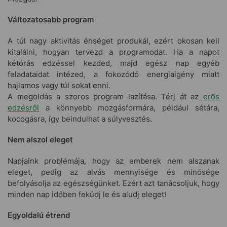
Változatosabb program
A túl nagy aktivitás éhséget produkál, ezért okosan kell
kitalálni, hogyan tervezd a programodat. Ha a napot
kétórás edzéssel kezded, majd egész nap egyéb
feladataidat intézed, a fokozódó energiaigény miatt
hajlamos vagy túl sokat enni.
A megoldás a szoros program lazítása. Térj át az
erős
edzésről
a könnyebb mozgásformára, például sétára,
kocogásra, így beindulhat a súlyvesztés.
Nem alszol eleget
Napjaink problémája, hogy az emberek nem alszanak
eleget, pedig az alvás mennyisége és minősége
befolyásolja az egészségünket. Ezért azt tanácsoljuk, hogy
minden nap időben feküdj le és aludj eleget!
Egyoldalú étrend